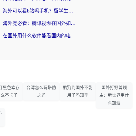
海外可以看b站吗手机？留学生亲测有效的回国加速指南
海外党必看：腾讯视频在国外如何解除地域限制？附优酷咪咕使用指南
在国外用什么软件能看国内的电视剧啊？留学生亲测有效的回国加速方案
打黑色幸存
台湾怎么玩塔防
酷狗到国外不能
国外打野兽领
怎么不卡了
之光
用了吗知乎
主：新世界用什
么加速
·