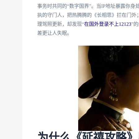
事务时共同的“数字国界”。当IP地址暴露你
执的守门人，把热腾腾的《长相思》拦在门外
理驾照更新，却发现“
在国外登录不上12123
”
差更让人失眠。
为什么《延禧攻略》