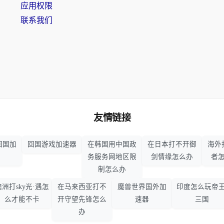
应用权限
联系我们
友情链接
回国加
回国游戏加速器
在韩国用中国政
在日本打不开御
海外
务服务网地区限
剑情缘怎么办
者
制怎么办
澳洲打sky光·遇怎
在马来西亚打不
魔兽世界国外加
印度怎么玩帝王
么才能不卡
开守望先锋怎么
速器
三国
办