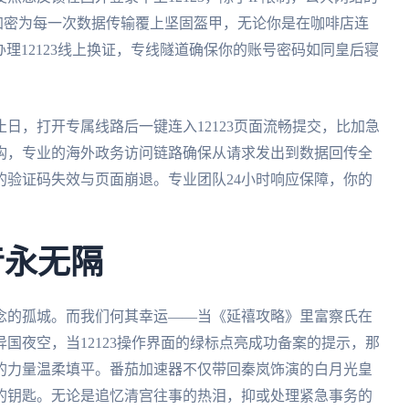
行级加密为每一次数据传输覆上坚固盔甲，无论你是在咖啡店连
办理12123线上换证，专线隧道确保你的账号密码如同皇后寝
日，打开专属线路后一键连入12123页面流畅提交，比加急
构，专业的海外政务访问链路确保从请求发出到数据回传全
的验证码失效与页面崩退。专业团队24小时响应保障，你的
音永无隔
念的孤城。而我们何其幸运——当《延禧攻略》里富察氏在
国夜空，当12123操作界面的绿标点亮成功备案的提示，那
的力量温柔填平。番茄加速器不仅带回秦岚饰演的白月光皇
的钥匙。无论是追忆清宫往事的热泪，抑或处理紧急事务的