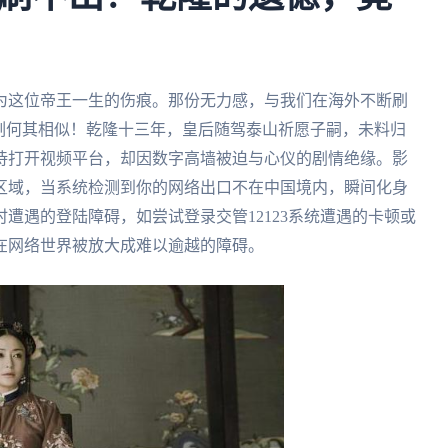
为这位帝王一生的伤痕。那份无力感，与我们在海外不断刷
刻何其相似！乾隆十三年，皇后随驾泰山祈愿子嗣，未料归
待打开视频平台，却因数字高墙被迫与心仪的剧情绝缘。影
区域，当系统检测到你的网络出口不在中国境内，瞬间化身
遭遇的登陆障碍，如尝试登录交管12123系统遭遇的卡顿或
在网络世界被放大成难以逾越的障碍。