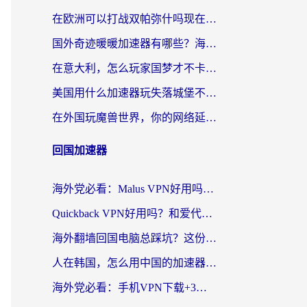
在欧洲可以打战双帕弥什吗现在？跨越延迟墙的实战指南
国外奇迹暖暖加速器有哪些？海外党国服游戏畅玩终极指南（附亲测推荐）
在意大利，怎么玩家国梦才不卡？这份终极加速指南请收好
美国用什么加速器玩失落城堡不卡？海外党亲测有效的国服游戏加速指南
在外国玩魔兽世界，你的网络延迟是最大的敌人
回国加速器
海外党必看：Malus VPN好用吗？和迅猛兔VPN对比哪个回国效果更好？附真实体验与避坑指南
Quickback VPN好用吗？和爱代理VPN对比哪个回国效果更好？
海外翻墙回国电脑总踩坑？这份实测指南帮你选对加速器（附ChickCNinitapMalus对比）
人在韩国，怎么用中国的加速器刷剧打游戏？这份真实体验指南给你答案
海外党必看：手机VPN下载+3步选对回国加速器，无缝刷国内资源不再愁