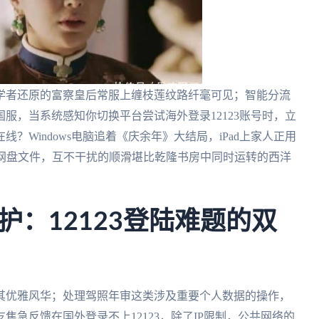
学者还原的富察皇后常服上缠枝莲纹路纤毫可见；智能分流
服，当系统感知你切换平台尝试海外登录12123账号时，立
？Windows电脑追着《庆余年》大结局，iPad上家人正用
台下载网盘文件，互不干扰的顺滑堪比乾隆书房中同时运转的西洋
：12123登陆难题的双
其优雅风华；处理驾照年审这类涉及重要个人数据的操作，
急反馈在国外登录不上12123，除了IP限制，公共网络的