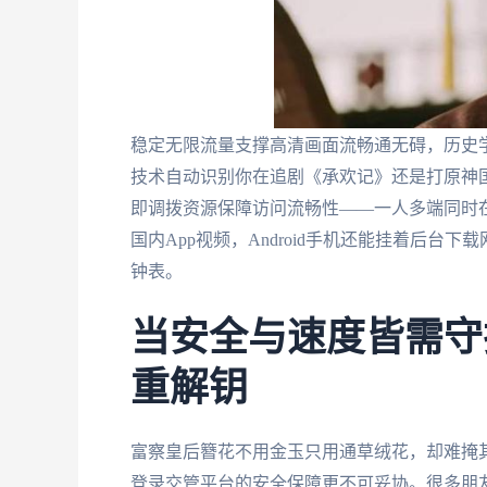
稳定无限流量支撑高清画面流畅通无碍，历史
技术自动识别你在追剧《承欢记》还是打原神国
即调拨资源保障访问流畅性——一人多端同时在线
国内App视频，Android手机还能挂着后
钟表。
当安全与速度皆需守护
重解钥
富察皇后簪花不用金玉只用通草绒花，却难掩
登录交管平台的安全保障更不可妥协。很多朋友焦