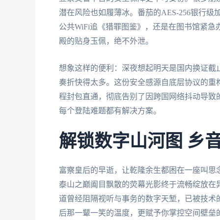
潜在风险也如履薄冰。番茄的AES-256银
公共WiFi追《猎罪图鉴》，还是在图书馆紧急
殿的贴身玉佩，绝不外泄。
想象这样的便利：深夜想起明天是国内换证截止
奏折快得太多。这份安全感源自底层协议的重
程封包直通，彻底告别了因跨国网络抖动导致
每个登陆难题都有解决方案。
解锁数字山河图 乡
富察皇后的早逝，让乾隆余生都困在一座叫思
泰山之巅阖目飘散的荧幕光影终于流畅绽放在异
道曾经阻隔视听与事务的数字天堑，已被技术
后那一颦一笑的温度，更赋予你掌控空间壁垒