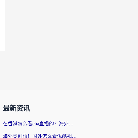
最新资讯
在香港怎么看cba直播的？海外党体育观赛终极指南：告别版权限制，畅享中文解说
海外党别愁！国外怎么看优酷视频？一招解决追剧、看直播难题