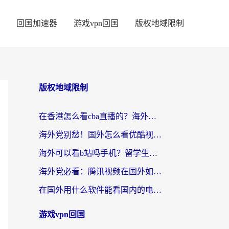
回国加速器
游戏vpn回国
版权地域限制
版权地域限制
在香港怎么看cba直播的？海外党体育观赛终极指南：告别版权限制，畅享中文解说
海外党别愁！国外怎么看优酷视频？一招解决追剧、看直播难题
海外可以看b站吗手机？留学生亲测有效的回国加速指南
海外党必看：腾讯视频在国外如何解除地域限制？附优酷咪咕使用指南
在国外用什么软件能看国内的电视剧啊？留学生亲测有效的回国加速方案
游戏vpn回国