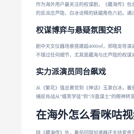
作为海外用户最关注的权谋剧，《藏海传》包含
的反派庄芦隐、白冰诠释的妩媚角色六初。通
权谋博弈与悬疑氛围交织
剧中天文仪器场景搭建超4000㎡，郑晓龙导
不错过任何细节，尤其是藏海与庄芦隐的权谋
实力派演员同台飙戏
从《繁花》强总黄觉到《神话》玉漱白冰，番
捕捉肖战从“嬉笑学徒”到“冷面谋士”的眼神转
在海外怎么看咪咕视
除《藏海传》外，番茄回国加速器还支持爱奇