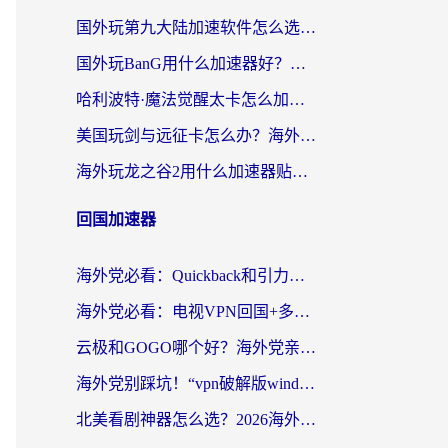
国外玩第九大陆加速软件怎么选？2026终极指南帮你告别延迟卡顿
国外玩BanG用什么加速器好？海外玩家亲测的国服游戏加速终极方案
哈利波特·魔法觉醒太卡怎么加速？海外党亲测有效的国服游戏加速指南
美国玩剑与远征卡怎么办？海外党亲测有效的国服游戏加速指南
海外玩龙之谷2用什么加速器贴吧？老玩家实测推荐，附新加坡猎魂觉醒国外剑与远征加速攻略
回国加速器
海外党必看：Quickback和引力好用吗？3分钟搞懂回国加速器怎么选
海外党必看：电视VPN回国+多设备无缝访问国内资源的实用指南
云极和GOGO哪个好？海外党亲测回国加速器选择指南（附iOS免费&Windows VPN实用技巧）
海外党别踩坑！“vpn破解版windows”真的能用？教你选对回国加速器无缝刷国内资源
北美看剧神器怎么选？2026海外华人无缝访问国内资源全攻略