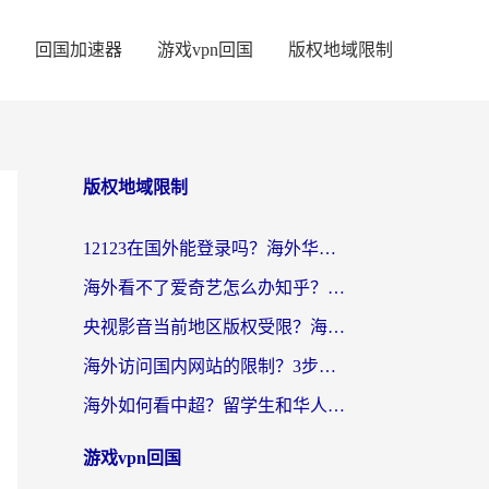
回国加速器
游戏vpn回国
版权地域限制
版权地域限制
12123在国外能登录吗？海外华人亲测有效的回国加速器选择指南
海外看不了爱奇艺怎么办知乎？留学生亲测有效的回国加速方案
央视影音当前地区版权受限？海外党看国内剧、追电视台的终极解决方案
海外访问国内网站的限制？3步教你无缝解锁国内资源（附实测最优工具）
海外如何看中超？留学生和华人的体育赛事观看终极指南（附欧洲杯奥运会观看技巧）
游戏vpn回国