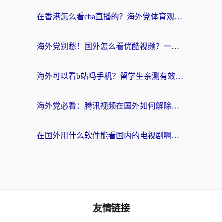
在香港怎么看cba直播的？海外党体育观赛终极指南：告别版权限制，畅享中文解说
海外党别愁！国外怎么看优酷视频？一招解决追剧、看直播难题
海外可以看b站吗手机？留学生亲测有效的回国加速指南
海外党必看：腾讯视频在国外如何解除地域限制？附优酷咪咕使用指南
在国外用什么软件能看国内的电视剧啊？留学生亲测有效的回国加速方案
友情链接