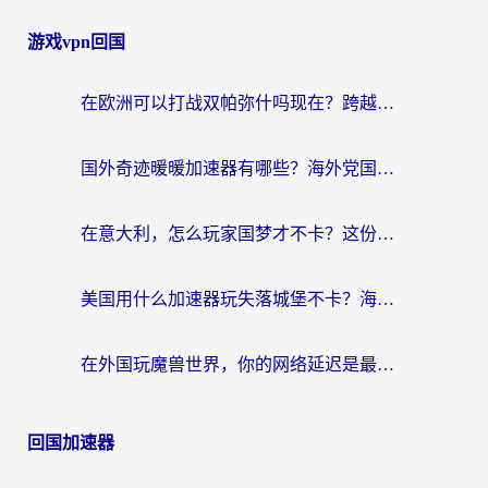
游戏vpn回国
在欧洲可以打战双帕弥什吗现在？跨越延迟墙的实战指南
国外奇迹暖暖加速器有哪些？海外党国服游戏畅玩终极指南（附亲测推荐）
在意大利，怎么玩家国梦才不卡？这份终极加速指南请收好
美国用什么加速器玩失落城堡不卡？海外党亲测有效的国服游戏加速指南
在外国玩魔兽世界，你的网络延迟是最大的敌人
回国加速器