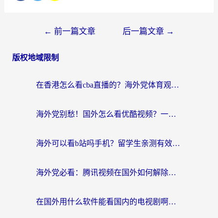
←
前一篇文章
后一篇文章
→
版权地域限制
在香港怎么看cba直播的？海外党体育观赛终极指南：告别版权限制，畅享中文解说
海外党别愁！国外怎么看优酷视频？一招解决追剧、看直播难题
海外可以看b站吗手机？留学生亲测有效的回国加速指南
海外党必看：腾讯视频在国外如何解除地域限制？附优酷咪咕使用指南
在国外用什么软件能看国内的电视剧啊？留学生亲测有效的回国加速方案