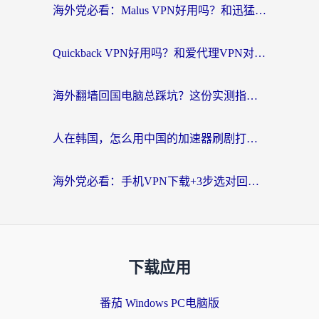
海外党必看：Malus VPN好用吗？和迅猛兔VPN对比哪个回国效果更好？附真实体验与避坑指南
Quickback VPN好用吗？和爱代理VPN对比哪个回国效果更好？
海外翻墙回国电脑总踩坑？这份实测指南帮你选对加速器（附ChickCNinitapMalus对比）
人在韩国，怎么用中国的加速器刷剧打游戏？这份真实体验指南给你答案
海外党必看：手机VPN下载+3步选对回国加速器，无缝刷国内资源不再愁
下载应用
番茄 Windows PC电脑版