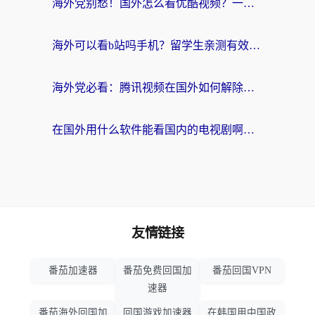
海外党别愁！国外怎么看优酷视频？一招解决追剧、看直播难题
海外可以看b站吗手机？留学生亲测有效的回国加速指南
海外党必看：腾讯视频在国外如何解除地域限制？附优酷咪咕使用指南
在国外用什么软件能看国内的电视剧啊？留学生亲测有效的回国加速方案
友情链接
番茄加速器
番茄免费回国加
番茄回国VPN
速器
番茄海外回国加
回国游戏加速器
在韩国用中国政