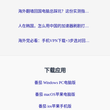
海外翻墙回国电脑总踩坑？这份实测指南帮你选对加速器（附ChickCNinitapMalus对比）
人在韩国，怎么用中国的加速器刷剧打游戏？这份真实体验指南给你答案
海外党必看：手机VPN下载+3步选对回国加速器，无缝刷国内资源不再愁
下载应用
番茄 Windows PC电脑版
番茄 macOS苹果电脑版
番茄 ios苹果手机版