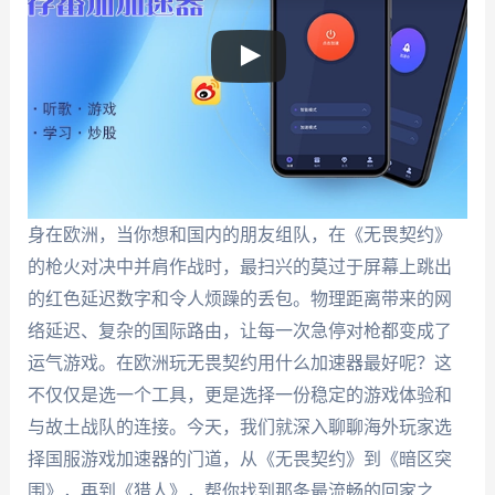
身在欧洲，当你想和国内的朋友组队，在《无畏契约》
的枪火对决中并肩作战时，最扫兴的莫过于屏幕上跳出
的红色延迟数字和令人烦躁的丢包。物理距离带来的网
络延迟、复杂的国际路由，让每一次急停对枪都变成了
运气游戏。在欧洲玩无畏契约用什么加速器最好呢？这
不仅仅是选一个工具，更是选择一份稳定的游戏体验和
与故土战队的连接。今天，我们就深入聊聊海外玩家选
择国服游戏加速器的门道，从《无畏契约》到《暗区突
围》，再到《猎人》，帮你找到那条最流畅的回家之