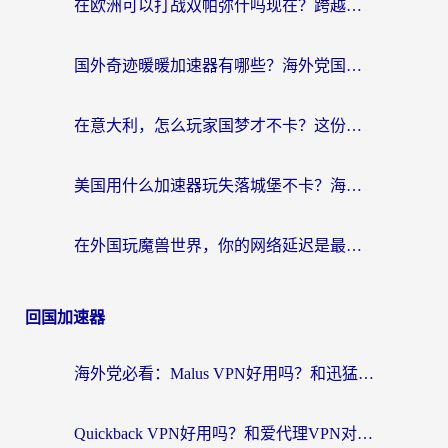
在欧洲可以打战双帕弥什吗现在？跨越延迟墙的实战指南
国外奇迹暖暖加速器有哪些？海外党国服游戏畅玩终极指南（附亲测推荐）
在意大利，怎么玩家国梦才不卡？这份终极加速指南请收好
美国用什么加速器玩失落城堡不卡？海外党亲测有效的国服游戏加速指南
在外国玩魔兽世界，你的网络延迟是最大的敌人
回国加速器
海外党必看：Malus VPN好用吗？和迅猛兔VPN对比哪个回国效果更好？附真实体验与避坑指南
Quickback VPN好用吗？和爱代理VPN对比哪个回国效果更好？