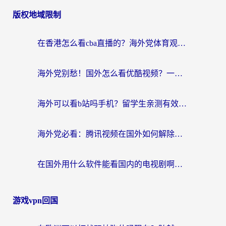
版权地域限制
在香港怎么看cba直播的？海外党体育观赛终极指南：告别版权限制，畅享中文解说
海外党别愁！国外怎么看优酷视频？一招解决追剧、看直播难题
海外可以看b站吗手机？留学生亲测有效的回国加速指南
海外党必看：腾讯视频在国外如何解除地域限制？附优酷咪咕使用指南
在国外用什么软件能看国内的电视剧啊？留学生亲测有效的回国加速方案
游戏vpn回国