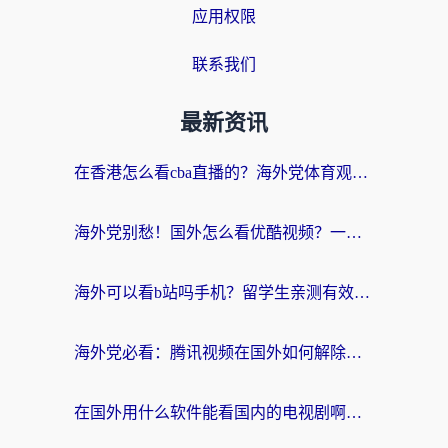
应用权限
联系我们
最新资讯
在香港怎么看cba直播的？海外党体育观赛终极指南：告别版权限制，畅享中文解说
海外党别愁！国外怎么看优酷视频？一招解决追剧、看直播难题
海外可以看b站吗手机？留学生亲测有效的回国加速指南
海外党必看：腾讯视频在国外如何解除地域限制？附优酷咪咕使用指南
在国外用什么软件能看国内的电视剧啊？留学生亲测有效的回国加速方案