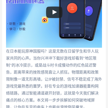
在日本能玩原神国服吗？这是无数在日留学生和华人玩
家共同的心声。当你兴冲冲下载好游戏却看到"地区限
制"的冰冷提示，或是战斗时卡成慢动作的红色延迟警
告，距离带来的挫败感简直让人抓狂。物理距离和政策
限制像一道无形高墙，让IP被封禁、信号不稳定成了海外
游戏党最熟悉的噩梦。好在专业的游戏加速器能重构网
络链路，通过智能通道避开封锁，这就是今天我们解决
痛点的核心方案。本文将一步步拆解如何突破地域屏
障，让你在东京的电车上也能丝滑放倒风魔龙。