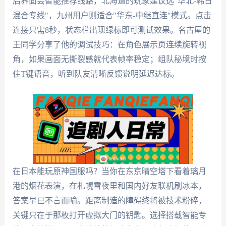
后界面会智能推荐线路，北海道的玩家建议选"华北-韩日
混合专线"，九州用户则适合"华东-中继直连"模式。点击
连接只需8秒，状态栏出现绿标即可测试效果。名古屋的
王同学分享了他的调试技巧：在角色展示页连续旋转视
角，如果画面无撕裂感就代表帧率稳定；组队秘境时按
住T键语音，听到队友清晰反馈说明延迟达标。
在日本能玩原神国服吗？当你在东京晴空塔下看着璃月
港的烟花表演，在札幌雪夜里和国内好友联机刷冰本，
答案早已不言而喻。距离制造的障碍终将被技术粉碎，
关键只在于那枚打开虚拟大门的钥匙。选择搭载智能专