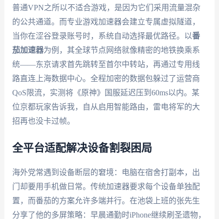
普通VPN之所以不适合游戏，是因为它们采用流量混杂
的公共通道。而专业游戏加速器会建立专属虚拟隧道，
当你在涩谷登录账号时，系统自动选择最优路径。以
番
茄加速器
为例，其全球节点网络就像精密的地铁换乘系
统——东京请求首先跳转至首尔中转站，再通过专用线
路直连上海数据中心。全程加密的数据包躲过了运营商
QoS限流，实测将《原神》国服延迟压到60ms以内。某
位京都玩家告诉我，自从启用智能路由，雷电将军的大
招再也没卡过帧。
全平台适配解决设备割裂困局
海外党常遇到设备断层的窘境：电脑在宿舍打副本，出
门却要用手机做日常。传统加速器要求每个设备单独配
置，而番茄的方案允许多端并行。在池袋上班的张先生
分享了他的多屏策略：早晨通勤时iPhone继续刷圣遗物，