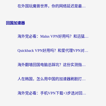
在外国玩魔兽世界，你的网络延迟是最大的敌人
回国加速器
海外党必看：Malus VPN好用吗？和迅猛兔VPN对比哪个回国效果更好？附真实体验与避坑指南
Quickback VPN好用吗？和爱代理VPN对比哪个回国效果更好？
海外翻墙回国电脑总踩坑？这份实测指南帮你选对加速器（附ChickCNinitapMalus对比）
人在韩国，怎么用中国的加速器刷剧打游戏？这份真实体验指南给你答案
海外党必看：手机VPN下载+3步选对回国加速器，无缝刷国内资源不再愁