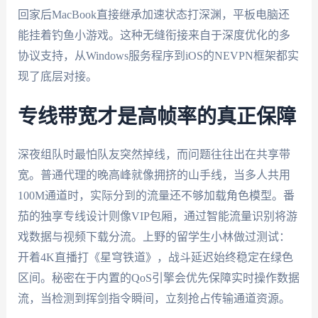
回家后MacBook直接继承加速状态打深渊，平板电脑还
能挂着钓鱼小游戏。这种无缝衔接来自于深度优化的多
协议支持，从Windows服务程序到iOS的NEVPN框架都实
现了底层对接。
专线带宽才是高帧率的真正保障
深夜组队时最怕队友突然掉线，而问题往往出在共享带
宽。普通代理的晚高峰就像拥挤的山手线，当多人共用
100M通道时，实际分到的流量还不够加载角色模型。番
茄的独享专线设计则像VIP包厢，通过智能流量识别将游
戏数据与视频下载分流。上野的留学生小林做过测试：
开着4K直播打《星穹铁道》，战斗延迟始终稳定在绿色
区间。秘密在于内置的QoS引擎会优先保障实时操作数据
流，当检测到挥剑指令瞬间，立刻抢占传输通道资源。