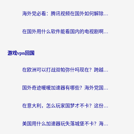
海外党必看：腾讯视频在国外如何解除地域限制？附优酷咪咕使用指南
在国外用什么软件能看国内的电视剧啊？留学生亲测有效的回国加速方案
游戏vpn回国
在欧洲可以打战双帕弥什吗现在？跨越延迟墙的实战指南
国外奇迹暖暖加速器有哪些？海外党国服游戏畅玩终极指南（附亲测推荐）
在意大利，怎么玩家国梦才不卡？这份终极加速指南请收好
美国用什么加速器玩失落城堡不卡？海外党亲测有效的国服游戏加速指南