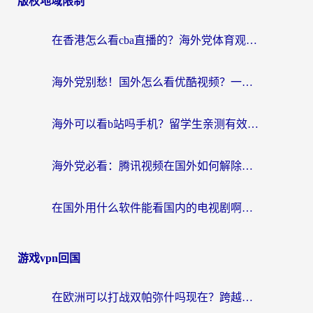
版权地域限制
在香港怎么看cba直播的？海外党体育观赛终极指南：告别版权限制，畅享中文解说
海外党别愁！国外怎么看优酷视频？一招解决追剧、看直播难题
海外可以看b站吗手机？留学生亲测有效的回国加速指南
海外党必看：腾讯视频在国外如何解除地域限制？附优酷咪咕使用指南
在国外用什么软件能看国内的电视剧啊？留学生亲测有效的回国加速方案
游戏vpn回国
在欧洲可以打战双帕弥什吗现在？跨越延迟墙的实战指南