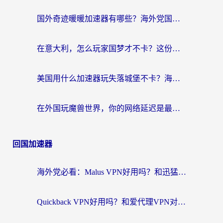
国外奇迹暖暖加速器有哪些？海外党国服游戏畅玩终极指南（附亲测推荐）
在意大利，怎么玩家国梦才不卡？这份终极加速指南请收好
美国用什么加速器玩失落城堡不卡？海外党亲测有效的国服游戏加速指南
在外国玩魔兽世界，你的网络延迟是最大的敌人
回国加速器
海外党必看：Malus VPN好用吗？和迅猛兔VPN对比哪个回国效果更好？附真实体验与避坑指南
Quickback VPN好用吗？和爱代理VPN对比哪个回国效果更好？