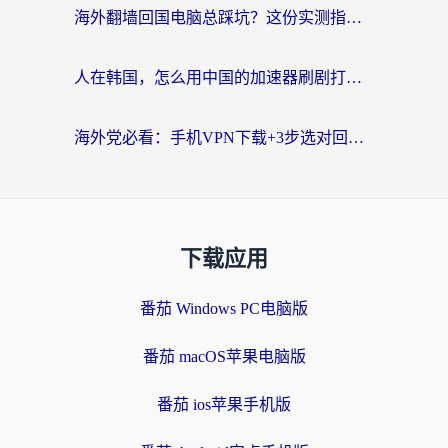
海外翻墙回国电脑总踩坑？这份实测指南帮你选对加速器（附ChickCNinitapMalus对比）
人在韩国，怎么用中国的加速器刷剧打游戏？这份真实体验指南给你答案
海外党必看：手机VPN下载+3步选对回国加速器，无缝刷国内资源不再愁
下载应用
番茄 Windows PC电脑版
番茄 macOS苹果电脑版
番茄 ios苹果手机版