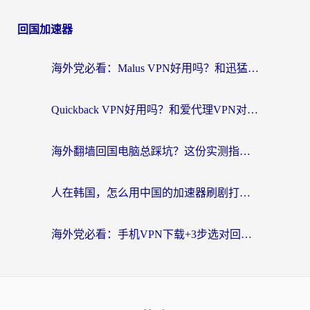
回国加速器
海外党必看：Malus VPN好用吗？和迅猛兔VPN对比哪个回国效果更好？附真实体验与避坑指南
Quickback VPN好用吗？和爱代理VPN对比哪个回国效果更好？
海外翻墙回国电脑总踩坑？这份实测指南帮你选对加速器（附ChickCNinitapMalus对比）
人在韩国，怎么用中国的加速器刷剧打游戏？这份真实体验指南给你答案
海外党必看：手机VPN下载+3步选对回国加速器，无缝刷国内资源不再愁