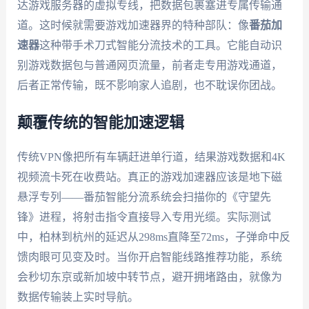
达游戏服务器的虚拟专线，把数据包裹塞进专属传输通
道。这时候就需要游戏加速器界的特种部队：像
番茄加
速器
这种带手术刀式智能分流技术的工具。它能自动识
别游戏数据包与普通网页流量，前者走专用游戏通道，
后者正常传输，既不影响家人追剧，也不耽误你团战。
颠覆传统的智能加速逻辑
传统VPN像把所有车辆赶进单行道，结果游戏数据和4K
视频流卡死在收费站。真正的游戏加速器应该是地下磁
悬浮专列——番茄智能分流系统会扫描你的《守望先
锋》进程，将射击指令直接导入专用光缆。实际测试
中，柏林到杭州的延迟从298ms直降至72ms，子弹命中反
馈肉眼可见变及时。当你开启智能线路推荐功能，系统
会秒切东京或新加坡中转节点，避开拥堵路由，就像为
数据传输装上实时导航。