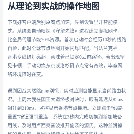
从理论到实战的操作地图
下载好客户端后别急着点加速，先到设置里开智能模
式。系统会自动嗅探《守望先锋》进程建立虚拟网卡，
比全局代理节能70%资源。首次启动时会经历10秒的线路
自检，此时全球节点地图开始闪烁匹配，当法兰克福—
香港专线绿灯亮起，意味着已锁定0丢包路径。若出现罕
见卡顿，手动切换东京或洛杉矶节点常有奇效，毕竟网
络环境随时在变。
遇到团战突然跳ping别慌，实时监测窗能显示当前路由状
况。上周六我在国王大道终极对决时，眼看延迟从85ms
飙升到210ms，监控显示香港节点拥堵。立即点击"线路
重置"按钮强制重连，系统在3秒内完成切换到新加坡备
用线，及时用卢西奥音波推开偷袭的源氏。这种丝滑操