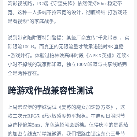
湾影视线路，PC端《守望先锋》依然保持80ms稳定带
宽。这种一人多端不抢带宽的设计，彻底终结"打游戏还
是看视频"的家庭战争。
说到带宽陷阱要特别警惕：某些厂商宣传"千兆带宽"，实
际限流10GB。而真正的无限流量才敢承诺随时8K直播
+游戏并行。体验过柏林晚高峰时段《APEX英雄》连续3
小时不掉线的玩家都知道，独立100M通道与共享线路完
全是两种存在。
跨游戏作战兼容性测试
上周帮汉堡的学妹调试《复苏的魔女加速器方案》，这
款二次元RPG对延迟敏感度超乎想象。在启动日服时节
点选择偏差5ms，角色连招就会断档。值得庆幸的是番茄
的加密专线支持精准微调，我们把路由锁定东京三号节