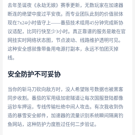
去年圣诞夜《永劫无娘》赛季更新，无数玩家在加速器
断连的绝望中度过平安夜。而专业团队此刻的价值就体
现在7x24小时值守上——番茄技术组用45分钟完成新协
议适配，比同行快至少3小时。真正靠谱的服务是敢在官
网挂实时网络状态图，节点波动、线路维护透明可见。
这种安全感就像带备用电源打副本，永远不怕团灭掉
线。
安全防护不可妥协
当你的斩马刀砍向敌方时，没人希望账号数据也被黑客
同步收割。番茄的军用级加密隧道让每次国服登陆都像
运钞车押运，专线传输杜绝中间人攻击。有次我收到伪
造的暴雪安全邮件，加速器的流量识别系统瞬间隔离钓
鱼网站，这种防护力度胜过任何二步验证。