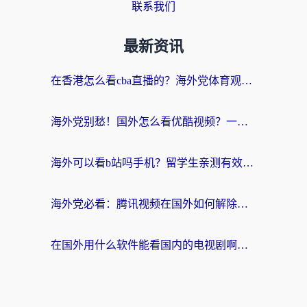
联系我们
最新资讯
在香港怎么看cba直播的？海外党体育观赛终极指南：告别版权限制，畅享中文解说
海外党别愁！国外怎么看优酷视频？一招解决追剧、看直播难题
海外可以看b站吗手机？留学生亲测有效的回国加速指南
海外党必看：腾讯视频在国外如何解除地域限制？附优酷咪咕使用指南
在国外用什么软件能看国内的电视剧啊？留学生亲测有效的回国加速方案