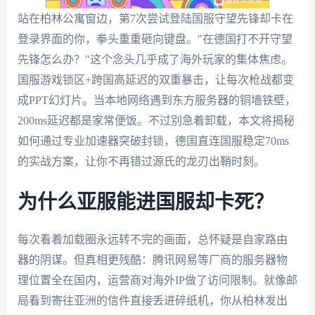
站在柏林公寓窗边，第7次尝试登陆国服守望先锋却卡在
登录界面的你，拳头重重砸向键盘。"在德国打不开守望
先锋怎么办？"这个念头几乎成了海外玩家的集体焦虑。
国服游戏锁区+跨国高延迟的双重暴击，让每次枪战都变
成PPT幻灯片。当本地网络遇到东方服务器的铜墙铁壁，
200ms延迟都是家常便饭。不过别急着卸载，本文将揭秘
如何通过专业加速器突破封锁，德国直连国服稳定70ms
的实战方案，让你不再错过源氏的龙刃出鞘时刻。
为什么亚服能进国服却卡死？
每次看着加载圈永远转不完的画面，总怀疑是自家路由
器的阴谋。但真相更残酷：腾讯网易等厂商的服务器物
理位置全在国内，运营商对海外IP做了访问限制。就像邮
局看到寄往亚洲的信件直接丢进碎纸机，你从柏林发出