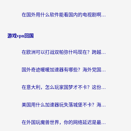
在国外用什么软件能看国内的电视剧啊？留学生亲测有效的回国加速方案
游戏vpn回国
在欧洲可以打战双帕弥什吗现在？跨越延迟墙的实战指南
国外奇迹暖暖加速器有哪些？海外党国服游戏畅玩终极指南（附亲测推荐）
在意大利，怎么玩家国梦才不卡？这份终极加速指南请收好
美国用什么加速器玩失落城堡不卡？海外党亲测有效的国服游戏加速指南
在外国玩魔兽世界，你的网络延迟是最大的敌人