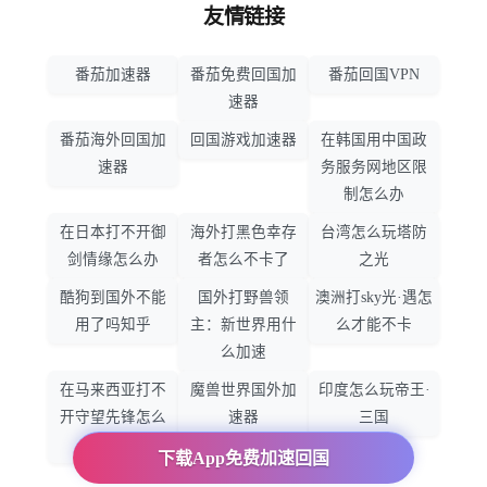
友情链接
番茄加速器
番茄免费回国加
番茄回国VPN
速器
番茄海外回国加
回国游戏加速器
在韩国用中国政
速器
务服务网地区限
制怎么办
在日本打不开御
海外打黑色幸存
台湾怎么玩塔防
剑情缘怎么办
者怎么不卡了
之光
酷狗到国外不能
国外打野兽领
澳洲打sky光·遇怎
用了吗知乎
主：新世界用什
么才能不卡
么加速
在马来西亚打不
魔兽世界国外加
印度怎么玩帝王·
开守望先锋怎么
速器
三国
办
下载App免费加速回国