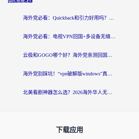
回国加速器
海外党必看：Quickback和引力好用吗？3分钟搞懂回国加速器怎么选
海外党必看：电视VPN回国+多设备无缝访问国内资源的实用指南
云极和GOGO哪个好？海外党亲测回国加速器选择指南（附iOS免费&Windows VPN实用技巧）
海外党别踩坑！“vpn破解版windows”真的能用？教你选对回国加速器无缝刷国内资源
北美看剧神器怎么选？2026海外华人无缝访问国内资源全攻略
下载应用