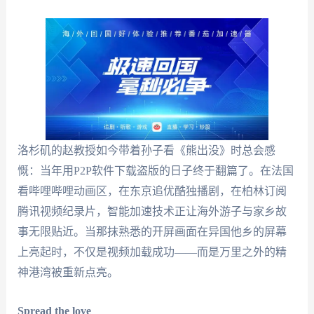
洛杉矶的赵教授如今带着孙子看《熊出没》时总会感
慨：当年用P2P软件下载盗版的日子终于翻篇了。在法国
看哔哩哔哩动画区，在东京追优酷独播剧，在柏林订阅
腾讯视频纪录片，智能加速技术正让海外游子与家乡故
事无限贴近。当那抹熟悉的开屏画面在异国他乡的屏幕
上亮起时，不仅是视频加载成功——而是万里之外的精
神港湾被重新点亮。
Spread the love