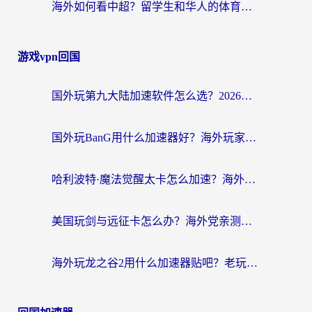
海外如何看中超？留学生和华人的体育赛事观看终极指南（附欧洲杯奥运会观看技巧）
游戏vpn回国
国外玩第九大陆加速软件怎么选？2026终极指南帮你告别延迟卡顿
国外玩BanG用什么加速器好？海外玩家亲测的国服游戏加速终极方案
哈利波特·魔法觉醒太卡怎么加速？海外党亲测有效的国服游戏加速指南
美国玩剑与远征卡怎么办？海外党亲测有效的国服游戏加速指南
海外玩龙之谷2用什么加速器贴吧？老玩家实测推荐，附新加坡猎魂觉醒国外剑与远征加速攻略