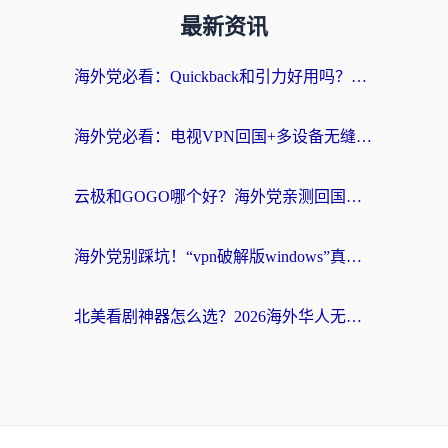
最新资讯
海外党必看：Quickback和引力好用吗？3分钟搞懂回国加速器怎么选
海外党必看：电视VPN回国+多设备无缝访问国内资源的实用指南
云极和GOGO哪个好？海外党亲测回国加速器选择指南（附iOS免费&Windows VPN实用技巧）
海外党别踩坑！“vpn破解版windows”真的能用？教你选对回国加速器无缝刷国内资源
北美看剧神器怎么选？2026海外华人无缝访问国内资源全攻略