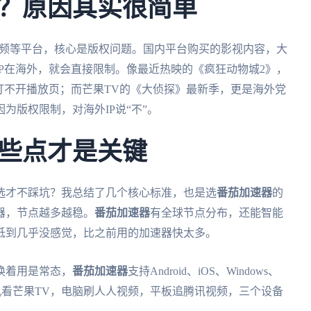
？原因其实很简单
视频等平台，核心是版权问题。国内平台购买的影视内容，大
P在海外，就会直接限制。像最近热映的《疯狂动物城2》，
打不开播放页；而芒果TV的《大侦探》最新季，更是海外党
为版权限制，对海外IP说“不”。
些点才是关键
选才不踩坑？我总结了几个核心标准，也是选
番茄加速器
的
器，节点越多越稳。
番茄加速器
有全球节点分布，还能智能
低到几乎没感觉，比之前用的加速器快太多。
换着用是常态，
番茄加速器
支持Android、iOS、Windows、
机看芒果TV，电脑刷人人视频，平板追腾讯视频，三个设备