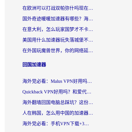
在欧洲可以打战双帕弥什吗现在？跨越延迟墙的实战指南
国外奇迹暖暖加速器有哪些？海外党国服游戏畅玩终极指南（附亲测推荐）
在意大利，怎么玩家国梦才不卡？这份终极加速指南请收好
美国用什么加速器玩失落城堡不卡？海外党亲测有效的国服游戏加速指南
在外国玩魔兽世界，你的网络延迟是最大的敌人
回国加速器
海外党必看：Malus VPN好用吗？和迅猛兔VPN对比哪个回国效果更好？附真实体验与避坑指南
Quickback VPN好用吗？和爱代理VPN对比哪个回国效果更好？
海外翻墙回国电脑总踩坑？这份实测指南帮你选对加速器（附ChickCNinitapMalus对比）
人在韩国，怎么用中国的加速器刷剧打游戏？这份真实体验指南给你答案
海外党必看：手机VPN下载+3步选对回国加速器，无缝刷国内资源不再愁