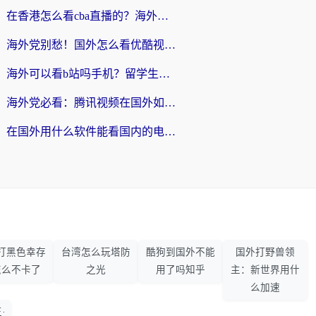
在香港怎么看cba直播的？海外党体育观赛终极指南：告别版权限制，畅享中文解说
海外党别愁！国外怎么看优酷视频？一招解决追剧、看直播难题
海外可以看b站吗手机？留学生亲测有效的回国加速指南
海外党必看：腾讯视频在国外如何解除地域限制？附优酷咪咕使用指南
在国外用什么软件能看国内的电视剧啊？留学生亲测有效的回国加速方案
打黑色幸存
台湾怎么玩塔防
酷狗到国外不能
国外打野兽领
怎么不卡了
之光
用了吗知乎
主：新世界用什
么加速
·