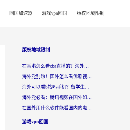
回国加速器
游戏vpn回国
版权地域限制
版权地域限制
在香港怎么看cba直播的？海外党体育观赛终极指南：告别版权限制，畅享中文解说
海外党别愁！国外怎么看优酷视频？一招解决追剧、看直播难题
海外可以看b站吗手机？留学生亲测有效的回国加速指南
海外党必看：腾讯视频在国外如何解除地域限制？附优酷咪咕使用指南
在国外用什么软件能看国内的电视剧啊？留学生亲测有效的回国加速方案
游戏vpn回国