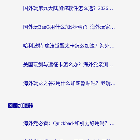
国外玩第九大陆加速软件怎么选？2026终极指南帮你告别延迟卡顿
国外玩BanG用什么加速器好？海外玩家亲测的国服游戏加速终极方案
哈利波特·魔法觉醒太卡怎么加速？海外党亲测有效的国服游戏加速指南
美国玩剑与远征卡怎么办？海外党亲测有效的国服游戏加速指南
海外玩龙之谷2用什么加速器贴吧？老玩家实测推荐，附新加坡猎魂觉醒国外剑与远征加速攻略
回国加速器
海外党必看：Quickback和引力好用吗？3分钟搞懂回国加速器怎么选