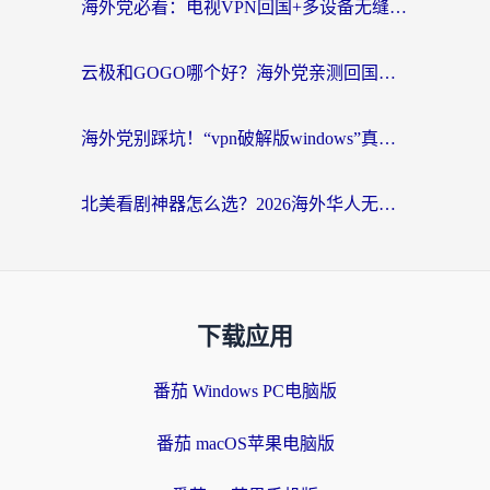
海外党必看：电视VPN回国+多设备无缝访问国内资源的实用指南
云极和GOGO哪个好？海外党亲测回国加速器选择指南（附iOS免费&Windows VPN实用技巧）
海外党别踩坑！“vpn破解版windows”真的能用？教你选对回国加速器无缝刷国内资源
北美看剧神器怎么选？2026海外华人无缝访问国内资源全攻略
下载应用
番茄 Windows PC电脑版
番茄 macOS苹果电脑版