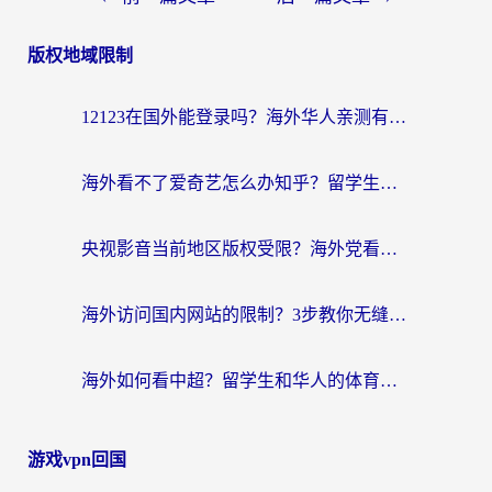
版权地域限制
12123在国外能登录吗？海外华人亲测有效的回国加速器选择指南
海外看不了爱奇艺怎么办知乎？留学生亲测有效的回国加速方案
央视影音当前地区版权受限？海外党看国内剧、追电视台的终极解决方案
海外访问国内网站的限制？3步教你无缝解锁国内资源（附实测最优工具）
海外如何看中超？留学生和华人的体育赛事观看终极指南（附欧洲杯奥运会观看技巧）
游戏vpn回国