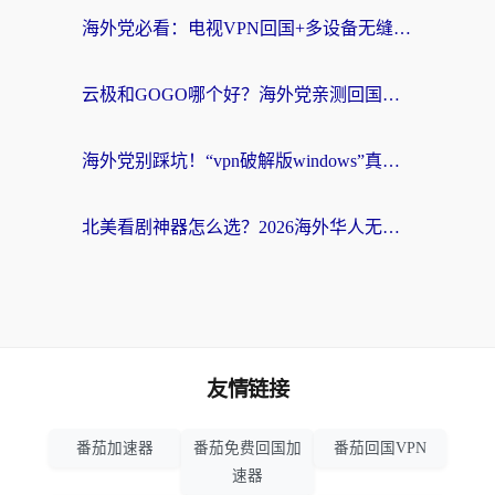
海外党必看：电视VPN回国+多设备无缝访问国内资源的实用指南
云极和GOGO哪个好？海外党亲测回国加速器选择指南（附iOS免费&Windows VPN实用技巧）
海外党别踩坑！“vpn破解版windows”真的能用？教你选对回国加速器无缝刷国内资源
北美看剧神器怎么选？2026海外华人无缝访问国内资源全攻略
友情链接
番茄加速器
番茄免费回国加
番茄回国VPN
速器