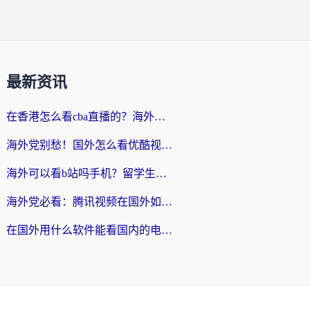
最新资讯
在香港怎么看cba直播的？海外党体育观赛终极指南：告别版权限制，畅享中文解说
海外党别愁！国外怎么看优酷视频？一招解决追剧、看直播难题
海外可以看b站吗手机？留学生亲测有效的回国加速指南
海外党必看：腾讯视频在国外如何解除地域限制？附优酷咪咕使用指南
在国外用什么软件能看国内的电视剧啊？留学生亲测有效的回国加速方案