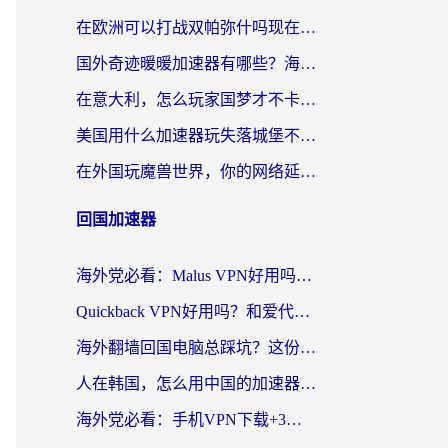
在欧洲可以打战双帕弥什吗现在？跨越延迟墙的实战指南
国外奇迹暖暖加速器有哪些？海外党国服游戏畅玩终极指南（附亲测推荐）
在意大利，怎么玩家国梦才不卡？这份终极加速指南请收好
美国用什么加速器玩失落城堡不卡？海外党亲测有效的国服游戏加速指南
在外国玩魔兽世界，你的网络延迟是最大的敌人
回国加速器
海外党必看：Malus VPN好用吗？和迅猛兔VPN对比哪个回国效果更好？附真实体验与避坑指南
Quickback VPN好用吗？和爱代理VPN对比哪个回国效果更好？
海外翻墙回国电脑总踩坑？这份实测指南帮你选对加速器（附ChickCNinitapMalus对比）
人在韩国，怎么用中国的加速器刷剧打游戏？这份真实体验指南给你答案
海外党必看：手机VPN下载+3步选对回国加速器，无缝刷国内资源不再愁