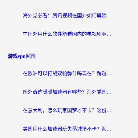
海外党必看：腾讯视频在国外如何解除地域限制？附优酷咪咕使用指南
在国外用什么软件能看国内的电视剧啊？留学生亲测有效的回国加速方案
游戏vpn回国
在欧洲可以打战双帕弥什吗现在？跨越延迟墙的实战指南
国外奇迹暖暖加速器有哪些？海外党国服游戏畅玩终极指南（附亲测推荐）
在意大利，怎么玩家国梦才不卡？这份终极加速指南请收好
美国用什么加速器玩失落城堡不卡？海外党亲测有效的国服游戏加速指南