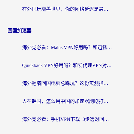
在外国玩魔兽世界，你的网络延迟是最大的敌人
回国加速器
海外党必看：Malus VPN好用吗？和迅猛兔VPN对比哪个回国效果更好？附真实体验与避坑指南
Quickback VPN好用吗？和爱代理VPN对比哪个回国效果更好？
海外翻墙回国电脑总踩坑？这份实测指南帮你选对加速器（附ChickCNinitapMalus对比）
人在韩国，怎么用中国的加速器刷剧打游戏？这份真实体验指南给你答案
海外党必看：手机VPN下载+3步选对回国加速器，无缝刷国内资源不再愁