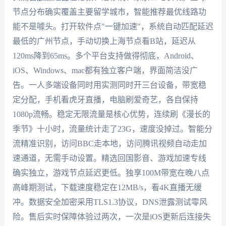
节点分布确实覆盖主要留学城市，智能推荐最优线路功
能不是噱头。打开软件点"一键加速"，系统自动匹配延迟
最低的广州节点，手动切换上海节点看B站，延迟从
120ms降到65ms。多个平台支持做得彻底，Android、
iOS、Windows、mac都有独立客户端，界面简洁没广
告。一人多端设备同时用实测同时开三台设备，带宽稳
定分配，手机看虎牙直播，电脑刷爱奇艺，各自保持
1080p流畅。稳定无限流量是核心优势，连续刷《漫长的
季节》十小时，流量统计走了23G，速度没掉过。智能分
流精准识别，访问BBC走本地，访问腾讯视频自动走加
速通道，无需手动设置。精选回国影音、游戏加速专线
确实独立，游戏节点延迟更低。独享100M带宽在晚八点
高峰期测试，下载速度稳定在12MB/s，看4K直播无缓
冲。数据安全加密采用TLS1.3协议，DNS泄露测试零风
险。售后实时保障体验过两次，一次是iOS更新后连接失