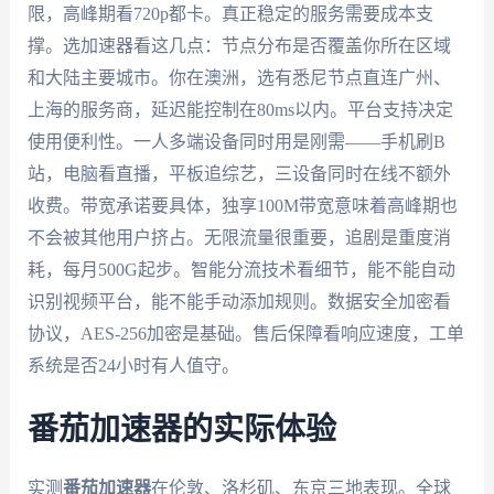
限，高峰期看720p都卡。真正稳定的服务需要成本支
撑。选加速器看这几点：节点分布是否覆盖你所在区域
和大陆主要城市。你在澳洲，选有悉尼节点直连广州、
上海的服务商，延迟能控制在80ms以内。平台支持决定
使用便利性。一人多端设备同时用是刚需——手机刷B
站，电脑看直播，平板追综艺，三设备同时在线不额外
收费。带宽承诺要具体，独享100M带宽意味着高峰期也
不会被其他用户挤占。无限流量很重要，追剧是重度消
耗，每月500G起步。智能分流技术看细节，能不能自动
识别视频平台，能不能手动添加规则。数据安全加密看
协议，AES-256加密是基础。售后保障看响应速度，工单
系统是否24小时有人值守。
番茄加速器的实际体验
实测
番茄加速器
在伦敦、洛杉矶、东京三地表现。全球