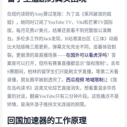
在纽约读研的Amy算过笔账：为了追《乘风破浪的姐
姐》，她同时订阅了YouTube TV、Viki和芒果TV国际
版，每月花费47美元，结果还是看不到完整版公演舞
台。多伦多工作的Jack发现，B站港澳台区《三体》动画
比大陆版晚三周更新，弹幕文化完全不同，追番体验割
裂。更崩溃的是直播场景——
在国外可以看虎牙吗
？答
案是可以打开，但所有赛事直播都显示"版权限制"。去年
S赛期间，柏林的留学生们只能刷文字直播，等第二天看
录播，朋友圈早被剧透完了。
西瓜视频 地域限制
让《我
在岛屿读书》这类文化综艺直接消失，想看重温余华苏
童的对谈，翻遍YouTube只有三分钟片段。这些痛点不是
矫情，是海外游子维持文化连接的刚需。
回国加速器的工作原理