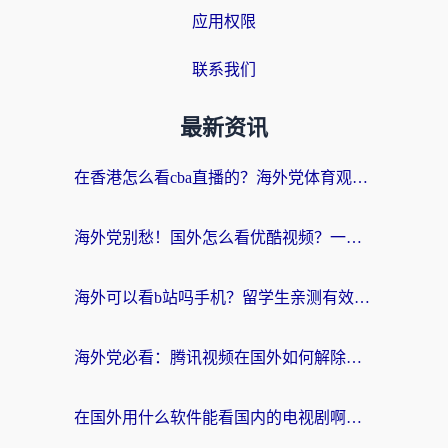
应用权限
联系我们
最新资讯
在香港怎么看cba直播的？海外党体育观赛终极指南：告别版权限制，畅享中文解说
海外党别愁！国外怎么看优酷视频？一招解决追剧、看直播难题
海外可以看b站吗手机？留学生亲测有效的回国加速指南
海外党必看：腾讯视频在国外如何解除地域限制？附优酷咪咕使用指南
在国外用什么软件能看国内的电视剧啊？留学生亲测有效的回国加速方案