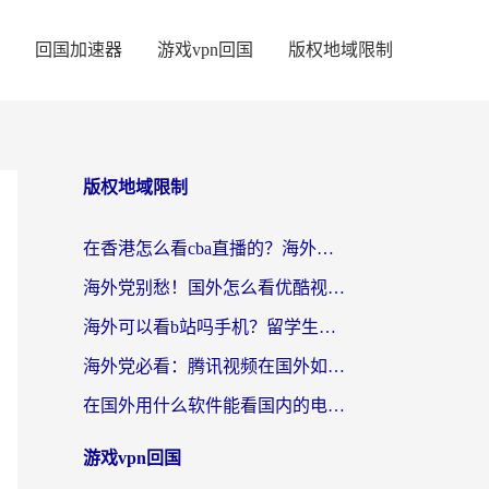
回国加速器
游戏vpn回国
版权地域限制
版权地域限制
在香港怎么看cba直播的？海外党体育观赛终极指南：告别版权限制，畅享中文解说
海外党别愁！国外怎么看优酷视频？一招解决追剧、看直播难题
海外可以看b站吗手机？留学生亲测有效的回国加速指南
海外党必看：腾讯视频在国外如何解除地域限制？附优酷咪咕使用指南
在国外用什么软件能看国内的电视剧啊？留学生亲测有效的回国加速方案
游戏vpn回国