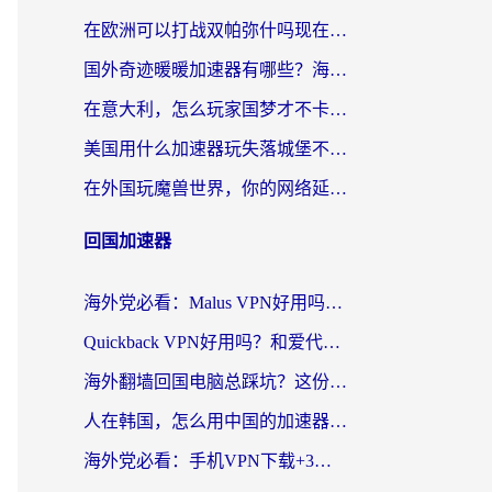
在欧洲可以打战双帕弥什吗现在？跨越延迟墙的实战指南
国外奇迹暖暖加速器有哪些？海外党国服游戏畅玩终极指南（附亲测推荐）
在意大利，怎么玩家国梦才不卡？这份终极加速指南请收好
美国用什么加速器玩失落城堡不卡？海外党亲测有效的国服游戏加速指南
在外国玩魔兽世界，你的网络延迟是最大的敌人
回国加速器
海外党必看：Malus VPN好用吗？和迅猛兔VPN对比哪个回国效果更好？附真实体验与避坑指南
Quickback VPN好用吗？和爱代理VPN对比哪个回国效果更好？
海外翻墙回国电脑总踩坑？这份实测指南帮你选对加速器（附ChickCNinitapMalus对比）
人在韩国，怎么用中国的加速器刷剧打游戏？这份真实体验指南给你答案
海外党必看：手机VPN下载+3步选对回国加速器，无缝刷国内资源不再愁