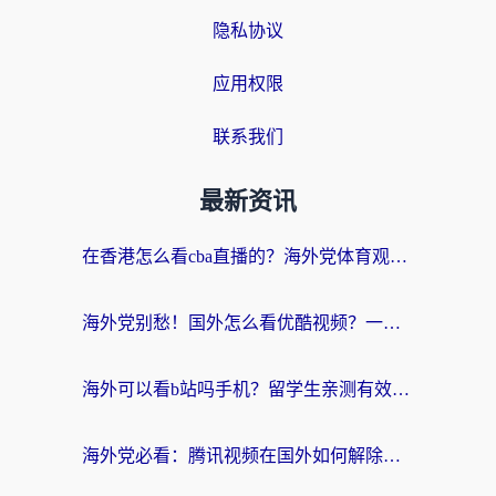
隐私协议
应用权限
联系我们
最新资讯
在香港怎么看cba直播的？海外党体育观赛终极指南：告别版权限制，畅享中文解说
海外党别愁！国外怎么看优酷视频？一招解决追剧、看直播难题
海外可以看b站吗手机？留学生亲测有效的回国加速指南
海外党必看：腾讯视频在国外如何解除地域限制？附优酷咪咕使用指南