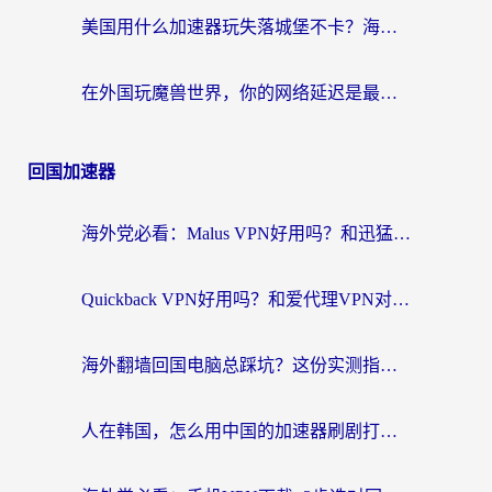
美国用什么加速器玩失落城堡不卡？海外党亲测有效的国服游戏加速指南
在外国玩魔兽世界，你的网络延迟是最大的敌人
回国加速器
海外党必看：Malus VPN好用吗？和迅猛兔VPN对比哪个回国效果更好？附真实体验与避坑指南
Quickback VPN好用吗？和爱代理VPN对比哪个回国效果更好？
海外翻墙回国电脑总踩坑？这份实测指南帮你选对加速器（附ChickCNinitapMalus对比）
人在韩国，怎么用中国的加速器刷剧打游戏？这份真实体验指南给你答案