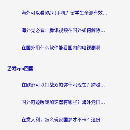
海外可以看b站吗手机？留学生亲测有效的回国加速指南
海外党必看：腾讯视频在国外如何解除地域限制？附优酷咪咕使用指南
在国外用什么软件能看国内的电视剧啊？留学生亲测有效的回国加速方案
游戏vpn回国
在欧洲可以打战双帕弥什吗现在？跨越延迟墙的实战指南
国外奇迹暖暖加速器有哪些？海外党国服游戏畅玩终极指南（附亲测推荐）
在意大利，怎么玩家国梦才不卡？这份终极加速指南请收好