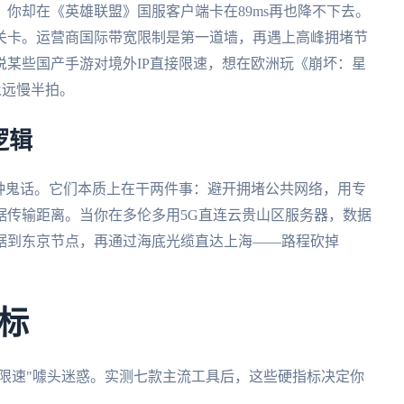
你却在《英雄联盟》国服客户端卡在89ms再也降不下去。
关卡。运营商国际带宽限制是第一道墙，再遇上高峰拥堵节
某些国产手游对境外IP直接限速，想在欧洲玩《崩坏：星
永远慢半拍。
逻辑
种鬼话。它们本质上在干两件事：避开拥堵公共网络，用专
据传输距离。当你在多伦多用5G直连云贵山区服务器，数据
据到东京节点，再通过海底光缆直达上海——路程砍掉
标
不限速"噱头迷惑。实测七款主流工具后，这些硬指标决定你