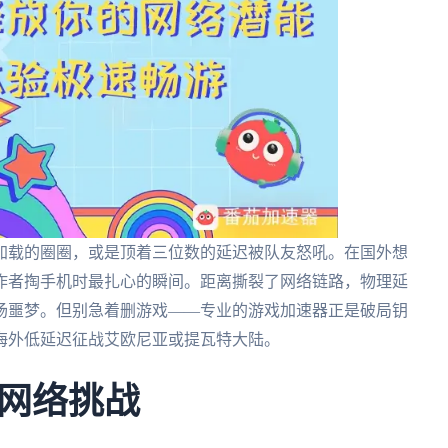
加载的圈圈，或是顶着三位数的延迟被队友怒吼。在国外想
作者掏手机时最扎心的瞬间。距离撕裂了网络链路，物理延
场噩梦。但别急着删游戏——专业的游戏加速器正是破局钥
海外低延迟征战艾欧尼亚或提瓦特大陆。
网络挑战