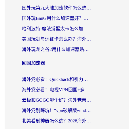
国外玩第九大陆加速软件怎么选？2026终极指南帮你告别延迟卡顿
国外玩BanG用什么加速器好？海外玩家亲测的国服游戏加速终极方案
哈利波特·魔法觉醒太卡怎么加速？海外党亲测有效的国服游戏加速指南
美国玩剑与远征卡怎么办？海外党亲测有效的国服游戏加速指南
海外玩龙之谷2用什么加速器贴吧？老玩家实测推荐，附新加坡猎魂觉醒国外剑与远征加速攻略
回国加速器
海外党必看：Quickback和引力好用吗？3分钟搞懂回国加速器怎么选
海外党必看：电视VPN回国+多设备无缝访问国内资源的实用指南
云极和GOGO哪个好？海外党亲测回国加速器选择指南（附iOS免费&Windows VPN实用技巧）
海外党别踩坑！“vpn破解版windows”真的能用？教你选对回国加速器无缝刷国内资源
北美看剧神器怎么选？2026海外华人无缝访问国内资源全攻略