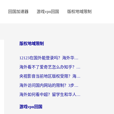
回国加速器
游戏vpn回国
版权地域限制
版权地域限制
12123在国外能登录吗？海外华人亲测有效的回国加速器选择指南
海外看不了爱奇艺怎么办知乎？留学生亲测有效的回国加速方案
央视影音当前地区版权受限？海外党看国内剧、追电视台的终极解决方案
海外访问国内网站的限制？3步教你无缝解锁国内资源（附实测最优工具）
海外如何看中超？留学生和华人的体育赛事观看终极指南（附欧洲杯奥运会观看技巧）
游戏vpn回国