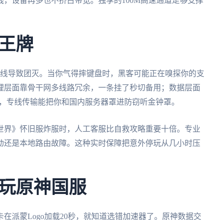
，设备再多也不挤占带宽。独享的100M高速通道足够支撑
王牌
掉线导致团灭。当你气得摔键盘时，黑客可能正在嗅探你的支
理层面靠骨干网多线路冗余，一条挂了秒切备用；数据层面
i环境，专线传输能把你和国内服务器罩进防窃听金钟罩。
世界》怀旧服炸服时，人工客服比自救攻略重要十倍。专业
动还是本地路由故障。这种实时保障把意外停玩从几小时压
玩原神国服
在派蒙Logo加载20秒，就知道选错加速器了。原神数据交