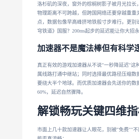
洛杉矶的深夜，窗外的棕榈树影子被月光拉长，
物理距离不可跨越，但跨国网络还要穿越重重
点，数据包像早高峰挤地铁般寸步难行。更别说
穹铁道》国服？200ms起步的延迟能让你大招
加速器不是魔法棒但有科学
真正有效的游戏加速器从不说"一秒降延迟"这
属线路打通中继站；同时选择最优路径压缩数
要绕大半个地球。而优质加速器会先送你的数
60%，延迟自然骤降。
解锁畅玩关键四维指
市面上几十款加速器让人眼花，别被"免费""
能否真流畅：