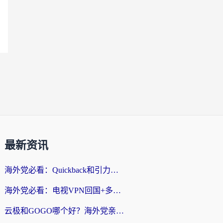
最新资讯
海外党必看：Quickback和引力好用吗？3分钟搞懂回国加速器怎么选
海外党必看：电视VPN回国+多设备无缝访问国内资源的实用指南
云极和GOGO哪个好？海外党亲测回国加速器选择指南（附iOS免费&Windows VPN实用技巧）