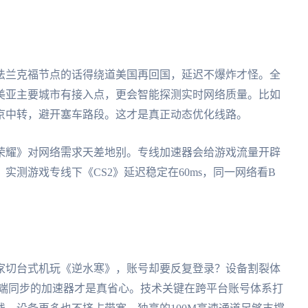
法兰克福节点的话得绕道美国再回国，延迟不爆炸才怪。全
美亚主要城市有接入点，更会智能探测实时网络质量。比如
京中转，避开塞车路段。这才是真正动态优化线路。
荣耀》对网络需求天差地别。专线加速器会给游戏流量开辟
测游戏专线下《CS2》延迟稳定在60ms，同一网络看B
家切台式机玩《逆水寒》，账号却要反复登录？设备割裂体
s、mac多端同步的加速器才是真省心。技术关键在跨平台账号体系打