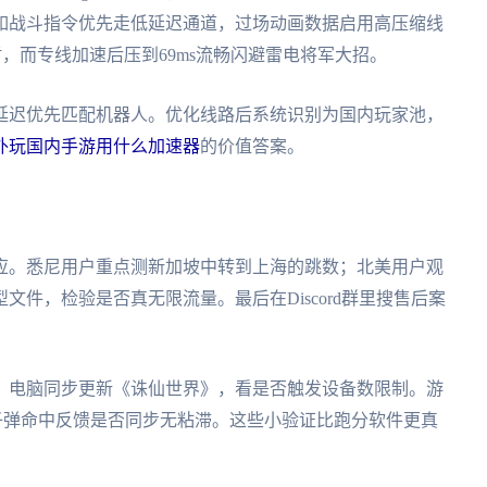
如战斗指令优先走低延迟通道，过场动画数据启用高压缩线
盾，而专线加速后压到69ms流畅闪避雷电将军大招。
延迟优先匹配机器人。优化线路后系统识别为国内玩家池，
外玩国内手游用什么加速器
的价值答案。
应。悉尼用户重点测新加坡中转到上海的跳数；北美用户观
件，检验是否真无限流量。最后在Discord群里搜售后案
，电脑同步更新《诛仙世界》，看是否触发设备数限制。游
子弹命中反馈是否同步无粘滞。这些小验证比跑分软件更真