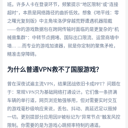
班。许多人卡在登录环节，频繁提示"地区限制"或"连接
超时"，本质是网络路径的曲折低效。想象《地平线：零
之曙光复刻版》中主角埃洛伊穿越荒野遭遇机器阻截
——你的游戏数据包在跨网传输时面临的是更复杂的"机
械兽集群"：中转节点拥堵、国际出口限流、运营商墙中
墙… …而专业的游戏加速器，就是你定制的聚焦矛枪，
精准击穿障碍。
为什么普通VPN救不了国服游戏？
曾在深夜试遍主流VPN，结果团战依旧卡成PPT？问题在
于：常规VPN只为基础网络打通设计。它们像一条挤满
车辆的单行道，网页浏览勉强够用，但对需要实时交互
的游戏毫秒级响应来说，丢包、抖动、高延迟足以毁掉
一切。更别提部分应用因IP被标记为"异常节点"触发风控
限制。你需要的是为游戏心跳频率特制的通道。