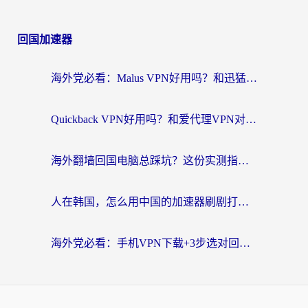
回国加速器
海外党必看：Malus VPN好用吗？和迅猛兔VPN对比哪个回国效果更好？附真实体验与避坑指南
Quickback VPN好用吗？和爱代理VPN对比哪个回国效果更好？
海外翻墙回国电脑总踩坑？这份实测指南帮你选对加速器（附ChickCNinitapMalus对比）
人在韩国，怎么用中国的加速器刷剧打游戏？这份真实体验指南给你答案
海外党必看：手机VPN下载+3步选对回国加速器，无缝刷国内资源不再愁