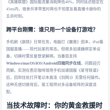
《英雄联盟》国际服流量消耗降低40%，同时延迟稳定在
45ms内，宿舍共享带宽时再也不怕室友看直播卡崩你的
五杀时刻。
跨平台刚需：谁只用一个设备打游戏？
手机刷《崩铁》日常任务，电脑打《魔兽》团本，iPad看
国服直播——现代玩家的常态。但很多加速器绑定单设
备，切换时需反复登录解绑。当番茄支持
Windows/macOS/iOS/Android四端同步在线
，问题迎刃
而解。实测在悉尼咖啡馆用手机加速国服《星穹铁道》
后，回到住处打开笔记本直连《剑网3》无需任何操作。
这种无感切换背后，是工程师对多设备矩阵的深度适
配。
当技术故障时：你的黄金救援时