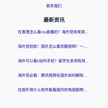
联系我们
最新资讯
在香港怎么看cba直播的？海外党体育观赛终极指南：告别版权限制，畅享中文解说
海外党别愁！国外怎么看优酷视频？一招解决追剧、看直播难题
海外可以看b站吗手机？留学生亲测有效的回国加速指南
海外党必看：腾讯视频在国外如何解除地域限制？附优酷咪咕使用指南
在国外用什么软件能看国内的电视剧啊？留学生亲测有效的回国加速方案