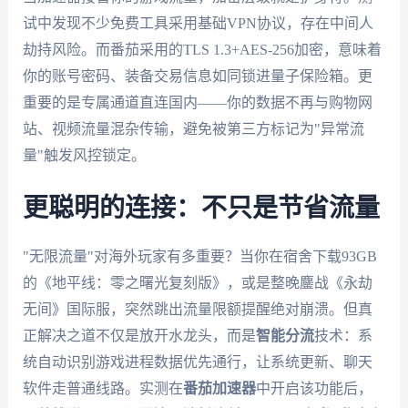
试中发现不少免费工具采用基础VPN协议，存在中间人
劫持风险。而番茄采用的TLS 1.3+AES-256加密，意味着
你的账号密码、装备交易信息如同锁进量子保险箱。更
重要的是专属通道直连国内——你的数据不再与购物网
站、视频流量混杂传输，避免被第三方标记为"异常流
量"触发风控锁定。
更聪明的连接：不只是节省流量
"无限流量"对海外玩家有多重要？当你在宿舍下载93GB
的《地平线：零之曙光复刻版》，或是整晚鏖战《永劫
无间》国际服，突然跳出流量限额提醒绝对崩溃。但真
正解决之道不仅是放开水龙头，而是
智能分流
技术：系
统自动识别游戏进程数据优先通行，让系统更新、聊天
软件走普通线路。实测在
番茄加速器
中开启该功能后，