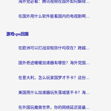
海外党必看：腾讯视频在国外如何解除地域限制？附优酷咪咕使用指南
在国外用什么软件能看国内的电视剧啊？留学生亲测有效的回国加速方案
游戏vpn回国
在欧洲可以打战双帕弥什吗现在？跨越延迟墙的实战指南
国外奇迹暖暖加速器有哪些？海外党国服游戏畅玩终极指南（附亲测推荐）
在意大利，怎么玩家国梦才不卡？这份终极加速指南请收好
美国用什么加速器玩失落城堡不卡？海外党亲测有效的国服游戏加速指南
在外国玩魔兽世界，你的网络延迟是最大的敌人