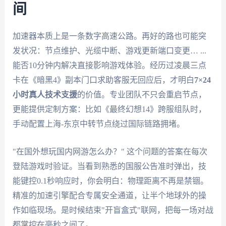
间
加速器本质上是一条数字高速公路。再好的路也可能突
发状况：节点维护、光缆中断、游戏更新端口变更… ...
能否10分钟内解决直接影响游戏体验。经历过凌晨三点
卡在《暗黑4》副本门口求助客服无回应后，才明白
7×24
小时真人技术支援
的价值。专业团队不只会重启节点，
更能提供定制方案：比如《最终幻想14》跨服组队时，
手动配置上海-东京中转节点绕过国际链路拥堵。
"在国外想玩国内网游怎么办？" 这个问题的答案在每次
登陆游戏时验证。当看到熟悉的国服公告准时弹出，技
能键控0.1秒响应时，你会明白：物理距离不再是禁锢。
精准的加速引擎配合专属安全通道，让半个地球外的操
作如临现场。是时候结束"开盲盒式"联网，把每一场对战
都掌控在毫秒之间了。