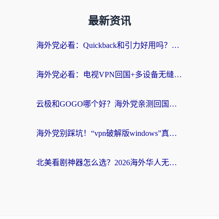
最新资讯
海外党必看：Quickback和引力好用吗？3分钟搞懂回国加速器怎么选
海外党必看：电视VPN回国+多设备无缝访问国内资源的实用指南
云极和GOGO哪个好？海外党亲测回国加速器选择指南（附iOS免费&Windows VPN实用技巧）
海外党别踩坑！“vpn破解版windows”真的能用？教你选对回国加速器无缝刷国内资源
北美看剧神器怎么选？2026海外华人无缝访问国内资源全攻略