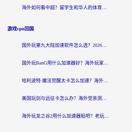
海外如何看中超？留学生和华人的体育赛事观看终极指南（附欧洲杯奥运会观看技巧）
游戏vpn回国
国外玩第九大陆加速软件怎么选？2026终极指南帮你告别延迟卡顿
国外玩BanG用什么加速器好？海外玩家亲测的国服游戏加速终极方案
哈利波特·魔法觉醒太卡怎么加速？海外党亲测有效的国服游戏加速指南
美国玩剑与远征卡怎么办？海外党亲测有效的国服游戏加速指南
海外玩龙之谷2用什么加速器贴吧？老玩家实测推荐，附新加坡猎魂觉醒国外剑与远征加速攻略