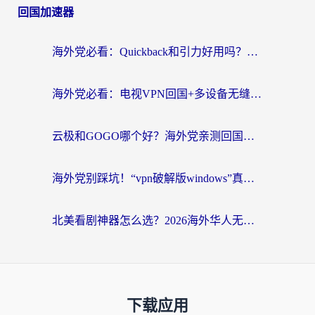
回国加速器
海外党必看：Quickback和引力好用吗？3分钟搞懂回国加速器怎么选
海外党必看：电视VPN回国+多设备无缝访问国内资源的实用指南
云极和GOGO哪个好？海外党亲测回国加速器选择指南（附iOS免费&Windows VPN实用技巧）
海外党别踩坑！“vpn破解版windows”真的能用？教你选对回国加速器无缝刷国内资源
北美看剧神器怎么选？2026海外华人无缝访问国内资源全攻略
下载应用