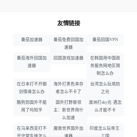
友情链接
番茄加速器
番茄免费回国加
番茄回国VPN
速器
番茄海外回国加
回国游戏加速器
在韩国用中国政
速器
务服务网地区限
制怎么办
在日本打不开御
海外打黑色幸存
台湾怎么玩塔防
剑情缘怎么办
者怎么不卡了
之光
酷狗到国外不能
国外打野兽领
澳洲打sky光·遇怎
用了吗知乎
主：新世界用什
么才能不卡
么加速
在马来西亚打不
魔兽世界国外加
印度怎么玩帝王·
开守望先锋怎么
速器
三国