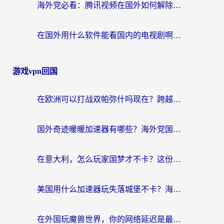
海外党必看：腾讯视频在国外如何解除地域限制？附优酷咪咕使用指南
在国外用什么软件能看国内的电视剧啊？留学生亲测有效的回国加速方案
游戏vpn回国
在欧洲可以打战双帕弥什吗现在？跨越延迟墙的实战指南
国外奇迹暖暖加速器有哪些？海外党国服游戏畅玩终极指南（附亲测推荐）
在意大利，怎么玩家国梦才不卡？这份终极加速指南请收好
美国用什么加速器玩失落城堡不卡？海外党亲测有效的国服游戏加速指南
在外国玩魔兽世界，你的网络延迟是最大的敌人