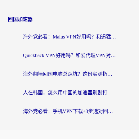
回国加速器
海外党必看：Malus VPN好用吗？和迅猛兔VPN对比哪个回国效果更好？附真实体验与避坑指南
Quickback VPN好用吗？和爱代理VPN对比哪个回国效果更好？
海外翻墙回国电脑总踩坑？这份实测指南帮你选对加速器（附ChickCNinitapMalus对比）
人在韩国，怎么用中国的加速器刷剧打游戏？这份真实体验指南给你答案
海外党必看：手机VPN下载+3步选对回国加速器，无缝刷国内资源不再愁