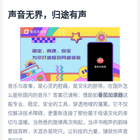
声音无界，归途有声
音乐与故事，是心灵的慰藉，是文化的脐带。在国外怎
么能听国内的音乐？答案已清晰：借助如
番茄加速器
这
般专业、稳定、安全的工具，穿透地域的藩篱。它不仅
仅解决技术障碍，更重新连接了那份属于母语文化的亲
切与温暖。当熟悉的旋律再次响起，当评书相声的韵味
萦绕耳畔，天涯亦是咫尺。让科技的力量，铺就你声音