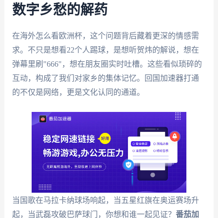
数字乡愁的解药
在海外怎么看欧洲杯，这个问题背后藏着更深的情感需
求。不只是想看22个人踢球，是想听贺炜的解说，想在
弹幕里刷"666"，想在朋友圈实时吐槽。这些看似琐碎的
互动，构成了我们对家乡的集体记忆。回国加速器打通
的不仅是网络，更是文化认同的通道。
当国歌在马拉卡纳球场响起，当五星红旗在奥运赛场升
起，当武磊攻破巴萨球门，你想和谁一起见证？
番茄加