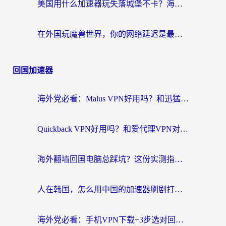
美国用什么加速器玩失落城堡不卡？海外党亲测有效的国服游戏加速指南
在外国玩魔兽世界，你的网络延迟是最大的敌人
回国加速器
海外党必看：Malus VPN好用吗？和迅猛兔VPN对比哪个回国效果更好？附真实体验与避坑指南
Quickback VPN好用吗？和爱代理VPN对比哪个回国效果更好？
海外翻墙回国电脑总踩坑？这份实测指南帮你选对加速器（附ChickCNinitapMalus对比）
人在韩国，怎么用中国的加速器刷剧打游戏？这份真实体验指南给你答案
海外党必看：手机VPN下载+3步选对回国加速器，无缝刷国内资源不再愁