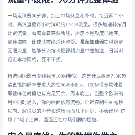
流量不设限：90分钟完整体验
一场足球赛90分钟，加上中场休息和补时，接近两个小
时。高清直播每小时消耗约1.5GB流量。很多加速器按月
计费流量，看着看着突然断线，提示本月额度已用完。
那种滋味，比球队被绝杀还难受。
番茄加速器
提供稳定
无限流量，智能分流技术把视频流量单独加速，日常浏
览走本地网络，互不干扰。
精选回国影音专线独享100M带宽，这是什么概念？8K超
清直播的码率要求大约在50-80Mbps，100M带宽意味着
即使峰值时段也有充足冗余。周末晚上，当整个欧洲的
用户同时涌入，你的画面依然流畅。延迟控制在80毫秒
以内，解说员的声音和球场画面几乎同步，不会出现"进
球了"喊了三声，画面还在中场倒脚的尴尬。