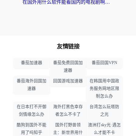
在国外用什么软件能看国内的电视剧啊？留学生亲测有效的回国加速方案
友情链接
番茄加速器
番茄免费回国加
番茄回国VPN
速器
番茄海外回国加
回国游戏加速器
在韩国用中国政
速器
务服务网地区限
制怎么办
在日本打不开御
海外打黑色幸存
台湾怎么玩塔防
剑情缘怎么办
者怎么不卡了
之光
酷狗到国外不能
国外打野兽领
澳洲打sky光·遇怎
用了吗知乎
主：新世界用什
么才能不卡