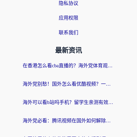
隐私协议
应用权限
联系我们
最新资讯
在香港怎么看cba直播的？海外党体育观赛终极指南：告别版权限制，畅享中文解说
海外党别愁！国外怎么看优酷视频？一招解决追剧、看直播难题
海外可以看b站吗手机？留学生亲测有效的回国加速指南
海外党必看：腾讯视频在国外如何解除地域限制？附优酷咪咕使用指南