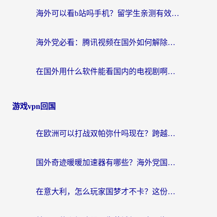
海外可以看b站吗手机？留学生亲测有效的回国加速指南
海外党必看：腾讯视频在国外如何解除地域限制？附优酷咪咕使用指南
在国外用什么软件能看国内的电视剧啊？留学生亲测有效的回国加速方案
游戏vpn回国
在欧洲可以打战双帕弥什吗现在？跨越延迟墙的实战指南
国外奇迹暖暖加速器有哪些？海外党国服游戏畅玩终极指南（附亲测推荐）
在意大利，怎么玩家国梦才不卡？这份终极加速指南请收好