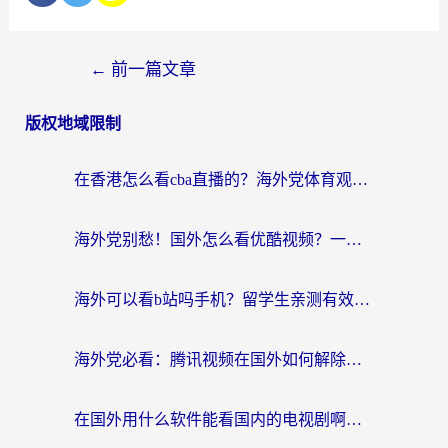
←
前一篇文章
版权地域限制
在香港怎么看cba直播的？海外党体育观赛终极指南：告别版权限制，畅享中文解说
海外党别愁！国外怎么看优酷视频？一招解决追剧、看直播难题
海外可以看b站吗手机？留学生亲测有效的回国加速指南
海外党必看：腾讯视频在国外如何解除地域限制？附优酷咪咕使用指南
在国外用什么软件能看国内的电视剧啊？留学生亲测有效的回国加速方案