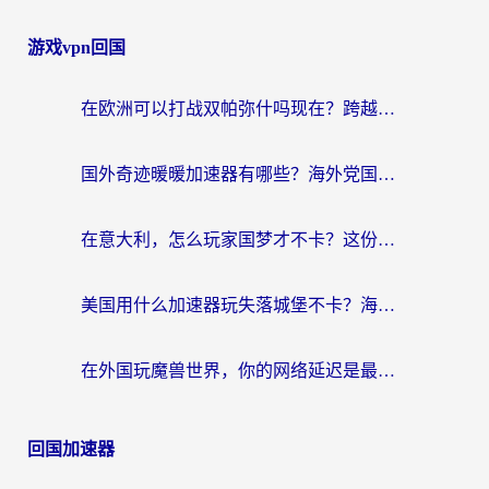
游戏vpn回国
在欧洲可以打战双帕弥什吗现在？跨越延迟墙的实战指南
国外奇迹暖暖加速器有哪些？海外党国服游戏畅玩终极指南（附亲测推荐）
在意大利，怎么玩家国梦才不卡？这份终极加速指南请收好
美国用什么加速器玩失落城堡不卡？海外党亲测有效的国服游戏加速指南
在外国玩魔兽世界，你的网络延迟是最大的敌人
回国加速器