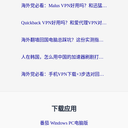
海外党必看：Malus VPN好用吗？和迅猛兔VPN对比哪个回国效果更好？附真实体验与避坑指南
Quickback VPN好用吗？和爱代理VPN对比哪个回国效果更好？
海外翻墙回国电脑总踩坑？这份实测指南帮你选对加速器（附ChickCNinitapMalus对比）
人在韩国，怎么用中国的加速器刷剧打游戏？这份真实体验指南给你答案
海外党必看：手机VPN下载+3步选对回国加速器，无缝刷国内资源不再愁
下载应用
番茄 Windows PC电脑版