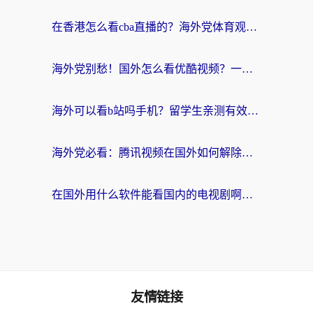
在香港怎么看cba直播的？海外党体育观赛终极指南：告别版权限制，畅享中文解说
海外党别愁！国外怎么看优酷视频？一招解决追剧、看直播难题
海外可以看b站吗手机？留学生亲测有效的回国加速指南
海外党必看：腾讯视频在国外如何解除地域限制？附优酷咪咕使用指南
在国外用什么软件能看国内的电视剧啊？留学生亲测有效的回国加速方案
友情链接