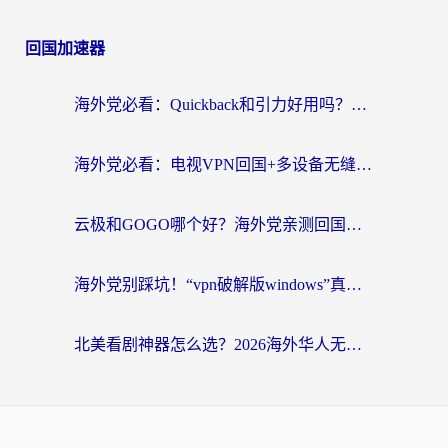
回国加速器
海外党必看：Quickback和引力好用吗？3分钟搞懂回国加速器怎么选
海外党必看：电视VPN回国+多设备无缝访问国内资源的实用指南
云极和GOGO哪个好？海外党亲测回国加速器选择指南（附iOS免费&Windows VPN实用技巧）
海外党别踩坑！“vpn破解版windows”真的能用？教你选对回国加速器无缝刷国内资源
北美看剧神器怎么选？2026海外华人无缝访问国内资源全攻略