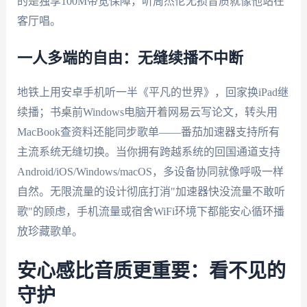
的是独享100M带宽保障，听周杰伦无损音质就像他站在
客厅唱。
一人多端的自由：无缝续播不中断
地铁上用安卓手机听一半《平凡的世界》，回家换iPad继
续播；书桌前Windows电脑开着网易云写论文，转头用
MacBook查资料还能同步歌单——番茄加速器支持所有
主流系统无缝切换。当你拥有跨越系统的回国通道支持
Android/iOS/Windows/macOS，多设备协同就像呼吸一样
自然。无限流量的设计彻底打消"加速器快没流量不敢听
歌"的顾虑，手机流量或宿舍WiFi环境下都能安心循环播
放珍藏歌单。
安心感比音质更重要：看不见的
守护