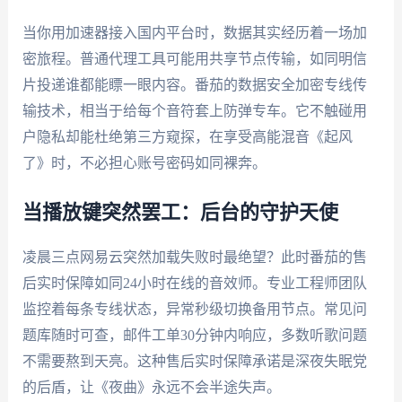
当你用加速器接入国内平台时，数据其实经历着一场加
密旅程。普通代理工具可能用共享节点传输，如同明信
片投递谁都能瞟一眼内容。番茄的数据安全加密专线传
输技术，相当于给每个音符套上防弹专车。它不触碰用
户隐私却能杜绝第三方窥探，在享受高能混音《起风
了》时，不必担心账号密码如同裸奔。
当播放键突然罢工：后台的守护天使
凌晨三点网易云突然加载失败时最绝望？此时番茄的售
后实时保障如同24小时在线的音效师。专业工程师团队
监控着每条专线状态，异常秒级切换备用节点。常见问
题库随时可查，邮件工单30分钟内响应，多数听歌问题
不需要熬到天亮。这种售后实时保障承诺是深夜失眠党
的后盾，让《夜曲》永远不会半途失声。