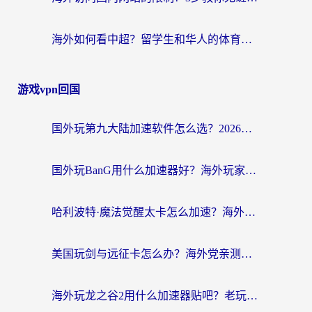
海外如何看中超？留学生和华人的体育赛事观看终极指南（附欧洲杯奥运会观看技巧）
游戏vpn回国
国外玩第九大陆加速软件怎么选？2026终极指南帮你告别延迟卡顿
国外玩BanG用什么加速器好？海外玩家亲测的国服游戏加速终极方案
哈利波特·魔法觉醒太卡怎么加速？海外党亲测有效的国服游戏加速指南
美国玩剑与远征卡怎么办？海外党亲测有效的国服游戏加速指南
海外玩龙之谷2用什么加速器贴吧？老玩家实测推荐，附新加坡猎魂觉醒国外剑与远征加速攻略