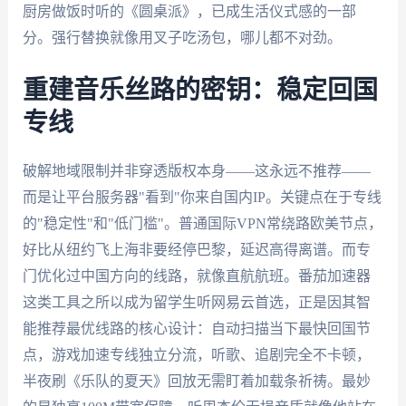
厨房做饭时听的《圆桌派》，已成生活仪式感的一部
分。强行替换就像用叉子吃汤包，哪儿都不对劲。
重建音乐丝路的密钥：稳定回国
专线
破解地域限制并非穿透版权本身——这永远不推荐——
而是让平台服务器"看到"你来自国内IP。关键点在于专线
的"稳定性"和"低门槛"。普通国际VPN常绕路欧美节点，
好比从纽约飞上海非要经停巴黎，延迟高得离谱。而专
门优化过中国方向的线路，就像直航航班。番茄加速器
这类工具之所以成为留学生听网易云首选，正是因其智
能推荐最优线路的核心设计：自动扫描当下最快回国节
点，游戏加速专线独立分流，听歌、追剧完全不卡顿，
半夜刷《乐队的夏天》回放无需盯着加载条祈祷。最妙