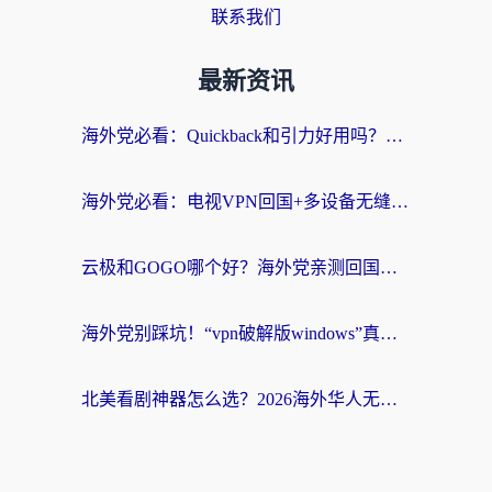
联系我们
最新资讯
海外党必看：Quickback和引力好用吗？3分钟搞懂回国加速器怎么选
海外党必看：电视VPN回国+多设备无缝访问国内资源的实用指南
云极和GOGO哪个好？海外党亲测回国加速器选择指南（附iOS免费&Windows VPN实用技巧）
海外党别踩坑！“vpn破解版windows”真的能用？教你选对回国加速器无缝刷国内资源
北美看剧神器怎么选？2026海外华人无缝访问国内资源全攻略