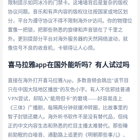
限制提示如同冰冷的门禁卡。这堵墙背后是复杂的版权
协议问题。音乐和有声内容的版权往往按国家或地区划
分，平台为遵守协议不得不限制海外IP访问。你的物理位
置像一把锁，把那些熟悉的旋律和声音锁在了千里之
外。更别提部分平台对海外服务器的天然网络波动，就
像信号不良的收音机，卡顿得让人心烦。
喜马拉雅app在国外能听吗？有人试过吗
直接在海外打开喜马拉雅App，多数音频会跳出"该节目
只在中国大陆地区播放"的灰色小字。有人不信邪挂普通
VPN尝试，却陷入"能用但卡"的窘境——好容易连上
《三体》广播剧，每隔两分钟就缓冲转圈，比故事里的
智子封锁还磨人。海外听书软件不是没有替代品，但纯
正的中文内容生态和熟悉的栏目主播太难替代。那些睡
前助眠的白噪音、通勤路上追更的《明朝那些事儿》、