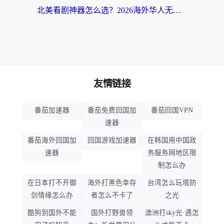
北美看剧神器怎么选？2026海外华人无缝访问国内资源全攻略
友情链接
番茄加速器
番茄免费回国加
番茄回国VPN
速器
番茄海外回国加
回国游戏加速器
在韩国用中国政
速器
务服务网地区限
制怎么办
在日本打不开御
海外打黑色幸存
台湾怎么玩塔防
剑情缘怎么办
者怎么不卡了
之光
酷狗到国外不能
国外打野兽领
澳洲打sky光·遇怎