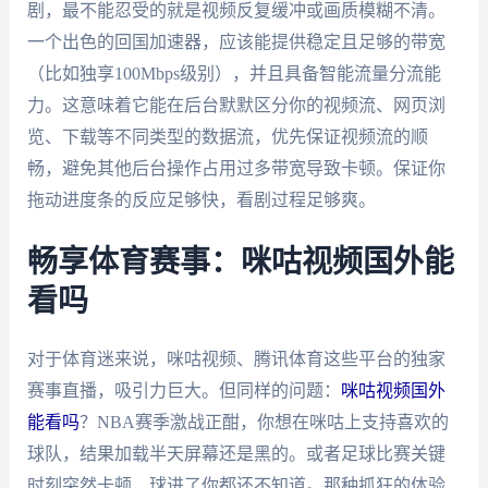
剧，最不能忍受的就是视频反复缓冲或画质模糊不清。
一个出色的回国加速器，应该能提供稳定且足够的带宽
（比如独享100Mbps级别），并且具备智能流量分流能
力。这意味着它能在后台默默区分你的视频流、网页浏
览、下载等不同类型的数据流，优先保证视频流的顺
畅，避免其他后台操作占用过多带宽导致卡顿。保证你
拖动进度条的反应足够快，看剧过程足够爽。
畅享体育赛事：咪咕视频国外能
看吗
对于体育迷来说，咪咕视频、腾讯体育这些平台的独家
赛事直播，吸引力巨大。但同样的问题：
咪咕视频国外
能看吗
？NBA赛季激战正酣，你想在咪咕上支持喜欢的
球队，结果加载半天屏幕还是黑的。或者足球比赛关键
时刻突然卡顿，球进了你都还不知道。那种抓狂的体验