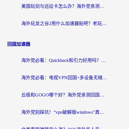
美国玩剑与远征卡怎么办？海外党亲测有效的国服游戏加速指南
海外玩龙之谷2用什么加速器贴吧？老玩家实测推荐，附新加坡猎魂觉醒国外剑与远征加速攻略
回国加速器
海外党必看：Quickback和引力好用吗？3分钟搞懂回国加速器怎么选
海外党必看：电视VPN回国+多设备无缝访问国内资源的实用指南
云极和GOGO哪个好？海外党亲测回国加速器选择指南（附iOS免费&Windows VPN实用技巧）
海外党别踩坑！“vpn破解版windows”真的能用？教你选对回国加速器无缝刷国内资源