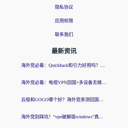
隐私协议
应用权限
联系我们
最新资讯
海外党必看：Quickback和引力好用吗？3分钟搞懂回国加速器怎么选
海外党必看：电视VPN回国+多设备无缝访问国内资源的实用指南
云极和GOGO哪个好？海外党亲测回国加速器选择指南（附iOS免费&Windows VPN实用技巧）
海外党别踩坑！“vpn破解版windows”真的能用？教你选对回国加速器无缝刷国内资源