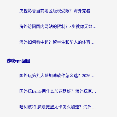
央视影音当前地区版权受限？海外党看国内剧、追电视台的终极解决方案
海外访问国内网站的限制？3步教你无缝解锁国内资源（附实测最优工具）
海外如何看中超？留学生和华人的体育赛事观看终极指南（附欧洲杯奥运会观看技巧）
游戏vpn回国
国外玩第九大陆加速软件怎么选？2026终极指南帮你告别延迟卡顿
国外玩BanG用什么加速器好？海外玩家亲测的国服游戏加速终极方案
哈利波特·魔法觉醒太卡怎么加速？海外党亲测有效的国服游戏加速指南