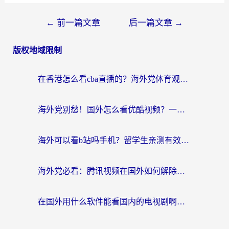
←
前一篇文章
后一篇文章
→
版权地域限制
在香港怎么看cba直播的？海外党体育观赛终极指南：告别版权限制，畅享中文解说
海外党别愁！国外怎么看优酷视频？一招解决追剧、看直播难题
海外可以看b站吗手机？留学生亲测有效的回国加速指南
海外党必看：腾讯视频在国外如何解除地域限制？附优酷咪咕使用指南
在国外用什么软件能看国内的电视剧啊？留学生亲测有效的回国加速方案