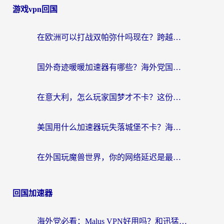
游戏vpn回国
在欧洲可以打战双帕弥什吗现在？跨越延迟墙的实战指南
国外奇迹暖暖加速器有哪些？海外党国服游戏畅玩终极指南（附亲测推荐）
在意大利，怎么玩家国梦才不卡？这份终极加速指南请收好
美国用什么加速器玩失落城堡不卡？海外党亲测有效的国服游戏加速指南
在外国玩魔兽世界，你的网络延迟是最大的敌人
回国加速器
海外党必看：Malus VPN好用吗？和迅猛兔VPN对比哪个回国效果更好？附真实体验与避坑指南