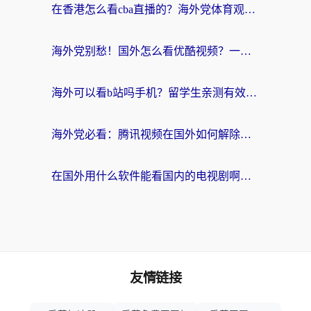
在香港怎么看cba直播的？海外党体育观赛终极指南：告别版权限制，畅享中文解说
海外党别愁！国外怎么看优酷视频？一招解决追剧、看直播难题
海外可以看b站吗手机？留学生亲测有效的回国加速指南
海外党必看：腾讯视频在国外如何解除地域限制？附优酷咪咕使用指南
在国外用什么软件能看国内的电视剧啊？留学生亲测有效的回国加速方案
友情链接