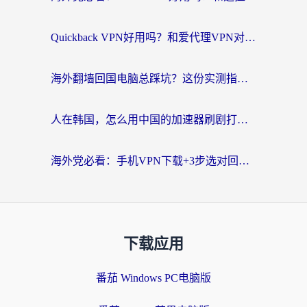
Quickback VPN好用吗？和爱代理VPN对比哪个回国效果更好？
海外翻墙回国电脑总踩坑？这份实测指南帮你选对加速器（附ChickCNinitapMalus对比）
人在韩国，怎么用中国的加速器刷剧打游戏？这份真实体验指南给你答案
海外党必看：手机VPN下载+3步选对回国加速器，无缝刷国内资源不再愁
下载应用
番茄 Windows PC电脑版