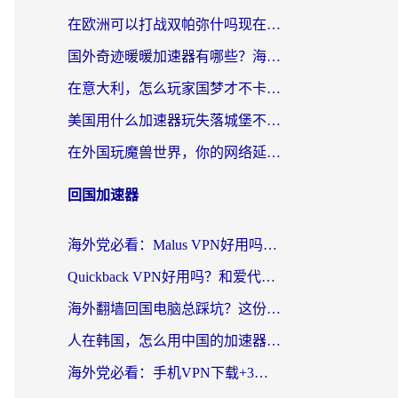
在欧洲可以打战双帕弥什吗现在？跨越延迟墙的实战指南
国外奇迹暖暖加速器有哪些？海外党国服游戏畅玩终极指南（附亲测推荐）
在意大利，怎么玩家国梦才不卡？这份终极加速指南请收好
美国用什么加速器玩失落城堡不卡？海外党亲测有效的国服游戏加速指南
在外国玩魔兽世界，你的网络延迟是最大的敌人
回国加速器
海外党必看：Malus VPN好用吗？和迅猛兔VPN对比哪个回国效果更好？附真实体验与避坑指南
Quickback VPN好用吗？和爱代理VPN对比哪个回国效果更好？
海外翻墙回国电脑总踩坑？这份实测指南帮你选对加速器（附ChickCNinitapMalus对比）
人在韩国，怎么用中国的加速器刷剧打游戏？这份真实体验指南给你答案
海外党必看：手机VPN下载+3步选对回国加速器，无缝刷国内资源不再愁