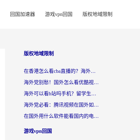
回国加速器
游戏vpn回国
版权地域限制
版权地域限制
在香港怎么看cba直播的？海外党体育观赛终极指南：告别版权限制，畅享中文解说
海外党别愁！国外怎么看优酷视频？一招解决追剧、看直播难题
海外可以看b站吗手机？留学生亲测有效的回国加速指南
海外党必看：腾讯视频在国外如何解除地域限制？附优酷咪咕使用指南
在国外用什么软件能看国内的电视剧啊？留学生亲测有效的回国加速方案
游戏vpn回国