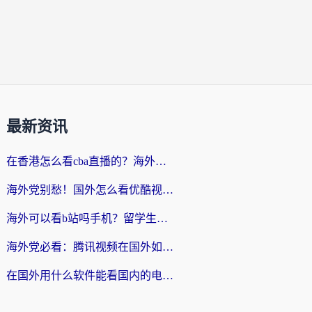
最新资讯
在香港怎么看cba直播的？海外党体育观赛终极指南：告别版权限制，畅享中文解说
海外党别愁！国外怎么看优酷视频？一招解决追剧、看直播难题
海外可以看b站吗手机？留学生亲测有效的回国加速指南
海外党必看：腾讯视频在国外如何解除地域限制？附优酷咪咕使用指南
在国外用什么软件能看国内的电视剧啊？留学生亲测有效的回国加速方案