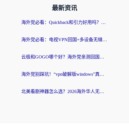
最新资讯
海外党必看：Quickback和引力好用吗？3分钟搞懂回国加速器怎么选
海外党必看：电视VPN回国+多设备无缝访问国内资源的实用指南
云极和GOGO哪个好？海外党亲测回国加速器选择指南（附iOS免费&Windows VPN实用技巧）
海外党别踩坑！“vpn破解版windows”真的能用？教你选对回国加速器无缝刷国内资源
北美看剧神器怎么选？2026海外华人无缝访问国内资源全攻略