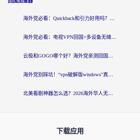
回国加速器
海外党必看：Quickback和引力好用吗？3分钟搞懂回国加速器怎么选
海外党必看：电视VPN回国+多设备无缝访问国内资源的实用指南
云极和GOGO哪个好？海外党亲测回国加速器选择指南（附iOS免费&Windows VPN实用技巧）
海外党别踩坑！“vpn破解版windows”真的能用？教你选对回国加速器无缝刷国内资源
北美看剧神器怎么选？2026海外华人无缝访问国内资源全攻略
下载应用