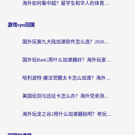
海外如何看中超？留学生和华人的体育赛事观看终极指南（附欧洲杯奥运会观看技巧）
游戏vpn回国
国外玩第九大陆加速软件怎么选？2026终极指南帮你告别延迟卡顿
国外玩BanG用什么加速器好？海外玩家亲测的国服游戏加速终极方案
哈利波特·魔法觉醒太卡怎么加速？海外党亲测有效的国服游戏加速指南
美国玩剑与远征卡怎么办？海外党亲测有效的国服游戏加速指南
海外玩龙之谷2用什么加速器贴吧？老玩家实测推荐，附新加坡猎魂觉醒国外剑与远征加速攻略