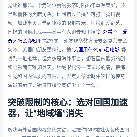
党比谁都急。毕竟这位戛纳影帝时隔36年重返荧屏，还
是颠覆性的黑暗角色，谁想错过首播？可打开腾讯视
频，加载半天只看到冰冷的限制提示；切换到爱奇艺，
同样的问题出现——甚至有人跑去知乎搜“
海外看不了爱
奇艺怎么办知乎
”找答案，却发现多数方法要么复杂要么
失效。美国的朋友更纠结，搜“
美国用什么app看电影
”能
找到一堆推荐，但大多是海外平台，想看国内最新的剧
和电影简直难如登天。地域限制像一道无形的墙，把海
外党和国内优质内容隔开，尤其是像梁朝伟这样的传奇
演员的新作，错过首播总觉得少了点什么。
突破限制的核心：选对回国加速
器，让“地域墙”消失
解决海外看国内视频的关键，是把你的IP地址伪装成国内