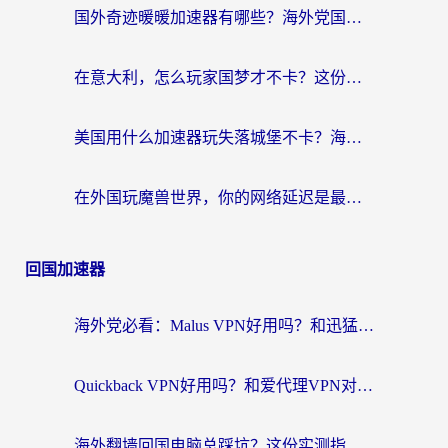
国外奇迹暖暖加速器有哪些？海外党国服游戏畅玩终极指南（附亲测推荐）
在意大利，怎么玩家国梦才不卡？这份终极加速指南请收好
美国用什么加速器玩失落城堡不卡？海外党亲测有效的国服游戏加速指南
在外国玩魔兽世界，你的网络延迟是最大的敌人
回国加速器
海外党必看：Malus VPN好用吗？和迅猛兔VPN对比哪个回国效果更好？附真实体验与避坑指南
Quickback VPN好用吗？和爱代理VPN对比哪个回国效果更好？
海外翻墙回国电脑总踩坑？这份实测指南帮你选对加速器（附ChickCNinitapMalus对比）