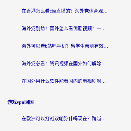
在香港怎么看cba直播的？海外党体育观赛终极指南：告别版权限制，畅享中文解说
海外党别愁！国外怎么看优酷视频？一招解决追剧、看直播难题
海外可以看b站吗手机？留学生亲测有效的回国加速指南
海外党必看：腾讯视频在国外如何解除地域限制？附优酷咪咕使用指南
在国外用什么软件能看国内的电视剧啊？留学生亲测有效的回国加速方案
游戏vpn回国
在欧洲可以打战双帕弥什吗现在？跨越延迟墙的实战指南