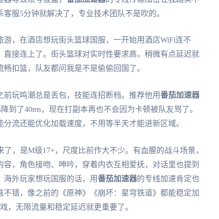
系客服5分钟就解决了，专业技术团队不是吹的。
游，在酒店想玩街头篮球国服，一开始用酒店WiFi连不
，直接连上了。街头篮球对实时性要求高，稍微有点延迟就
流畅扣篮，队友都问我是不是偷偷回国了。
之前玩鸣潮总是丢包，技能连招断档。推荐他用
番茄加速器
s降到了40ms，现在打副本再也不会因为卡顿被队友骂了。
能分流还能优化加载速度，不用等半天才能进新区域。
来了，是M级17+，尺度比前作大不少。有血腥的战斗场景，
内容，角色接吻、呻吟，穿着内衣互相爱抚，对话里也提到
，海外玩家想玩国服的话，用
番茄加速器
的专线加速肯定也
一直不错，像之前的《原神》《崩坏：星穹铁道》都能稳定加
游戏，无限流量和稳定延迟就更重要了。