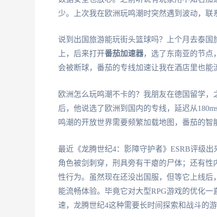
少。上次我在欧洲玩鸣潮时突然遇到波动，联
说到出国旅游能玩街头篮球吗？上个月去泰国旅
上，后来打开
番茄加速器
，选了东南亚的节点
会被断球，番茄的专线加速让我在酒店里也能
欧洲怎么玩鸣潮不卡的？我朋友在德国留学，
后，他说选了欧洲到国内的专线，延迟从180m
鸣潮的开放世界需要频繁加载地图，番茄的智
最近《龙腾世纪4：影障守护者》ESRB评级出
角色被剑刺穿，刑具旁有干瘪的尸体；还有性
性行为。虽然现在还没出国服，但等它上线后
能流畅体验。毕竟它对大型RPG游戏的优化
速，龙腾世纪4这种需要长时间探索和战斗的