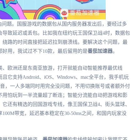
由问题。国服游戏的数据包从国内服务器发出后，要经过多
会导致延迟或丢包。比如我在纽约玩王国保卫战4时，数据包
，绕路的时间直接把延迟拉到崩溃线。要解决这个问题，最
好用，我试过不下10款，最后留用的是
番茄加速器
。
美、欧洲还是东南亚旅游，打开就能自动智能推荐最优线
持Android、iOS、Windows、mac全平台，我手机玩
影音，一人多端同时用完全没问题，不用切换账号或者额外付
不用怕玩到一半流量超了断连；智能分流能自动把游戏和影
；它还有精选的回国游戏专线，像王国保卫战4、街头篮球、
00M带宽，延迟基本稳定在30-50ms之间，和国内玩家没
速器导致账号被盗，
番茄加速器
的专线传输加密让我踏实不