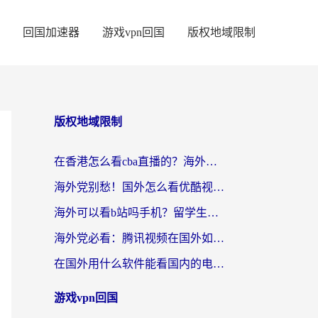
回国加速器
游戏vpn回国
版权地域限制
版权地域限制
在香港怎么看cba直播的？海外党体育观赛终极指南：告别版权限制，畅享中文解说
海外党别愁！国外怎么看优酷视频？一招解决追剧、看直播难题
海外可以看b站吗手机？留学生亲测有效的回国加速指南
海外党必看：腾讯视频在国外如何解除地域限制？附优酷咪咕使用指南
在国外用什么软件能看国内的电视剧啊？留学生亲测有效的回国加速方案
游戏vpn回国