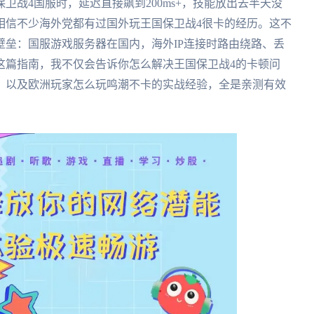
卫战4国服时，延迟直接飙到200ms+，技能放出去半天没
相信不少海外党都有过国外玩王国保卫战4很卡的经历。这不
垒：国服游戏服务器在国内，海外IP连接时路由绕路、丢
这篇指南，我不仅会告诉你怎么解决王国保卫战4的卡顿问
，以及欧洲玩家怎么玩鸣潮不卡的实战经验，全是亲测有效