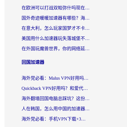
在欧洲可以打战双帕弥什吗现在？跨越延迟墙的实战指南
国外奇迹暖暖加速器有哪些？海外党国服游戏畅玩终极指南（附亲测推荐）
在意大利，怎么玩家国梦才不卡？这份终极加速指南请收好
美国用什么加速器玩失落城堡不卡？海外党亲测有效的国服游戏加速指南
在外国玩魔兽世界，你的网络延迟是最大的敌人
回国加速器
海外党必看：Malus VPN好用吗？和迅猛兔VPN对比哪个回国效果更好？附真实体验与避坑指南
Quickback VPN好用吗？和爱代理VPN对比哪个回国效果更好？
海外翻墙回国电脑总踩坑？这份实测指南帮你选对加速器（附ChickCNinitapMalus对比）
人在韩国，怎么用中国的加速器刷剧打游戏？这份真实体验指南给你答案
海外党必看：手机VPN下载+3步选对回国加速器，无缝刷国内资源不再愁