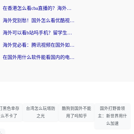
在香港怎么看cba直播的？海外党体育观赛终极指南：告别版权限制，畅享中文解说
海外党别愁！国外怎么看优酷视频？一招解决追剧、看直播难题
海外可以看b站吗手机？留学生亲测有效的回国加速指南
海外党必看：腾讯视频在国外如何解除地域限制？附优酷咪咕使用指南
在国外用什么软件能看国内的电视剧啊？留学生亲测有效的回国加速方案
打黑色幸存
台湾怎么玩塔防
酷狗到国外不能
国外打野兽领
怎么不卡了
之光
用了吗知乎
主：新世界用什
么加速
·