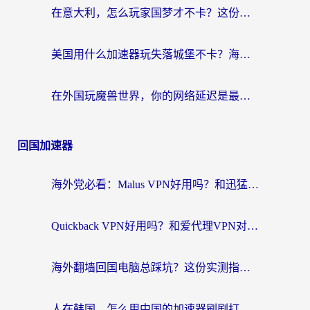
在意大利，怎么玩家国梦才不卡？这份终极加速指南请收好
美国用什么加速器玩失落城堡不卡？海外党亲测有效的国服游戏加速指南
在外国玩魔兽世界，你的网络延迟是最大的敌人
回国加速器
海外党必看：Malus VPN好用吗？和迅猛兔VPN对比哪个回国效果更好？附真实体验与避坑指南
Quickback VPN好用吗？和爱代理VPN对比哪个回国效果更好？
海外翻墙回国电脑总踩坑？这份实测指南帮你选对加速器（附ChickCNinitapMalus对比）
人在韩国，怎么用中国的加速器刷剧打游戏？这份真实体验指南给你答案