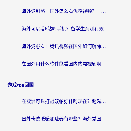
海外党别愁！国外怎么看优酷视频？一招解决追剧、看直播难题
海外可以看b站吗手机？留学生亲测有效的回国加速指南
海外党必看：腾讯视频在国外如何解除地域限制？附优酷咪咕使用指南
在国外用什么软件能看国内的电视剧啊？留学生亲测有效的回国加速方案
游戏vpn回国
在欧洲可以打战双帕弥什吗现在？跨越延迟墙的实战指南
国外奇迹暖暖加速器有哪些？海外党国服游戏畅玩终极指南（附亲测推荐）