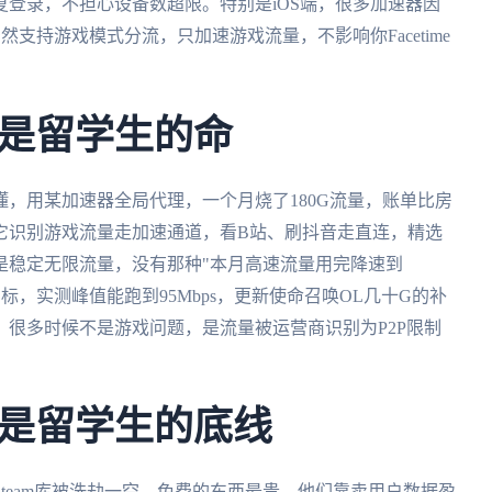
登录，不担心设备数超限。特别是iOS端，很多加速器因
支持游戏模式分流，只加速游戏流量，不影响你Facetime
是留学生的命
，用某加速器全局代理，一个月烧了180G流量，账单比房
它识别游戏流量走加速通道，看B站、刷抖音走直连，精选
是稳定无限流量，没有那种"本月高速流量用完降速到
虚标，实测峰值能跑到95Mbps，更新使命召唤OL几十G的补
很多时候不是游戏问题，是流量被运营商识别为P2P限制
是留学生的底线
team库被洗劫一空。免费的东西最贵，他们靠卖用户数据盈