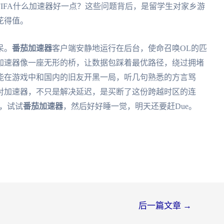
IFA什么加速器好一点？这些问题背后，是留学生对家乡游
花得值。
呆。
番茄加速器
客户端安静地运行在后台，使命召唤OL的匹
加速器像一座无形的桥，让数据包踩着最优路径，绕过拥堵
能在游戏中和国内的旧友开黑一局，听几句熟悉的方言骂
对加速器，不只是解决延迟，是买断了这份跨越时区的连
，试试
番茄加速器
，然后好好睡一觉，明天还要赶Due。
后一篇文章
→