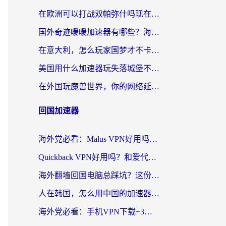
在欧洲可以打战双帕弥什吗现在？跨越延迟墙的实战指南
国外奇迹暖暖加速器有哪些？海外党国服游戏畅玩终极指南（附亲测推荐）
在意大利，怎么玩家国梦才不卡？这份终极加速指南请收好
美国用什么加速器玩失落城堡不卡？海外党亲测有效的国服游戏加速指南
在外国玩魔兽世界，你的网络延迟是最大的敌人
回国加速器
海外党必看：Malus VPN好用吗？和迅猛兔VPN对比哪个回国效果更好？附真实体验与避坑指南
Quickback VPN好用吗？和爱代理VPN对比哪个回国效果更好？
海外翻墙回国电脑总踩坑？这份实测指南帮你选对加速器（附ChickCNinitapMalus对比）
人在韩国，怎么用中国的加速器刷剧打游戏？这份真实体验指南给你答案
海外党必看：手机VPN下载+3步选对回国加速器，无缝刷国内资源不再愁