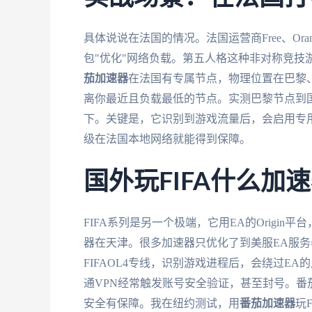
具体说说在法国的情况。法国运营商Free、Or
包"优化"网络负载。第五人格这种非对称竞技
茄加速器
在法国有专属节点，物理位置在巴黎
离你最近且负载最低的节点。实测巴黎节点到国服
下。关键是，它识别到游戏流量后，会启用专
级在法国本地网络就能得到保障。
国外玩FIFA什么加
FIFA系列是另一个极端，它用EA的Origin
器在天津。很多加速器只优化了到美服EA服
FIFAOL4专线，识别游戏进程后，会绕过E
通VPN经常触发账号安全验证，甚至封号。番
安全有保障。我在纽约测试，用
番茄加速器
玩