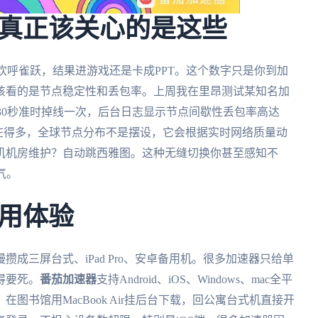
真正该关心的是这些
就欢呼雀跃，结果进游戏还是卡成PPT。这个数字只是你到加
该看的是节点稳定性和丢包率。上周我在里昂测试某知名加
每30秒准时掉线一次，后台日志显示节点间歇性丢包率高达
在得多，全球节点分布不是摆设，它会根据实时网络质量动
矶机房维护？自动跳西雅图。这种无缝切换你甚至感知不
气。
用体验
成三屏台式、iPad Pro、安卓备用机。很多加速器只给单
得要死。
番茄加速器
支持Android、iOS、Windows、mac全平
图书馆用MacBook Air挂后台下载，回公寓台式机直接开