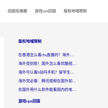
回国加速器
游戏vpn回国
版权地域限制
版权地域限制
在香港怎么看cba直播的？海外党体育观赛终极指南：告别版权限制，畅享中文解说
海外党别愁！国外怎么看优酷视频？一招解决追剧、看直播难题
海外可以看b站吗手机？留学生亲测有效的回国加速指南
海外党必看：腾讯视频在国外如何解除地域限制？附优酷咪咕使用指南
在国外用什么软件能看国内的电视剧啊？留学生亲测有效的回国加速方案
游戏vpn回国