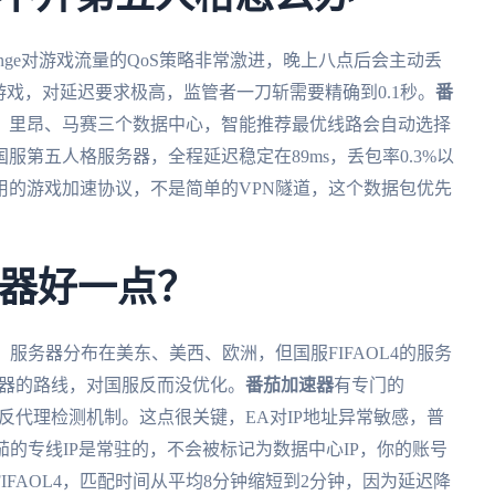
ange对游戏流量的QoS策略非常激进，晚上八点后会主动丢
游戏，对延迟要求极高，监管者一刀斩需要精确到0.1秒。
番
、里昂、马赛三个数据中心，智能推荐最优线路会自动选择
第五人格服务器，全程延迟稳定在89ms，丢包率0.3%以
用的游戏加速协议，不是简单的VPN隧道，这个数据包优先
速器好一点？
平台，服务器分布在美东、美西、欧洲，但国服FIFAOL4的服务
务器的路线，对国服反而没优化。
番茄加速器
有专门的
A的反代理检测机制。这点很关键，EA对IP地址异常敏感，普
茄的专线IP是常驻的，不会被标记为数据中心IP，你的账号
FIFAOL4，匹配时间从平均8分钟缩短到2分钟，因为延迟降