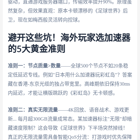
驱动，直通游戏服务器端口，传输效率提升90%。原理虽
然复杂，但效果直观：原本卡顿漂移的《足球世界》后
卫，现在如梅西般灵活转向控球。
避开这些坑！海外玩家选加速器
的5大黄金准则
准则一：节点质量>数量
——全球500个节点不如20条稳
定低延迟专线。例如"日本用什么加速器玩彩虹岛"？答案
藏在香港-东京光缆的独占带宽里。高峰期依旧保持30ms
内延迟，才能让横版跳跃的《彩虹岛》无卡顿感。
准则二：真实无限流量
——4K回放、语音战术、游戏更
新... 每月超300GB流量成常态。某加速器标注"无限"却暗
藏速度限制？这会导致《足球世界》下半场突然掉线！
真正的无限流量需具备智能QoS分流：打游戏时优先保障