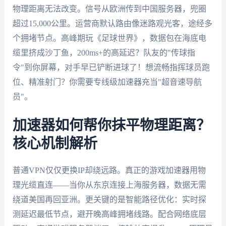
物理距离无法改变。信号从欧洲传到中国服务器，兜圈
超过15,000公里。运营商默认路由像迷路观光客，途经多
个拥堵节点。高峰期玩《足球世界》，数据包在海底电
缆里挤成沙丁鱼，200ms+的高延迟？队友的"传球指
令"到你屏幕，对手早已铲断进球了！想流畅指挥球员跑
位、精准射门？你需要专线级加速器充当"超音速导航
员"。
加速器如何帮你抹平物理距离？
核心机制解析
普通VPN仅仅更换IP却绕远路。真正的游戏加速器用物
理光缆直连——当你从东京连接上海服务器，数据无需
绕道美国再回亚洲。更关键的是智能路径优化：实时探
测延迟最低节点，避开晚高峰拥堵线路。配合网络底层