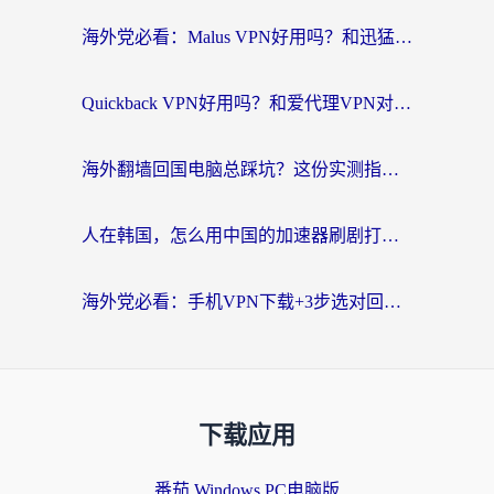
海外党必看：Malus VPN好用吗？和迅猛兔VPN对比哪个回国效果更好？附真实体验与避坑指南
Quickback VPN好用吗？和爱代理VPN对比哪个回国效果更好？
海外翻墙回国电脑总踩坑？这份实测指南帮你选对加速器（附ChickCNinitapMalus对比）
人在韩国，怎么用中国的加速器刷剧打游戏？这份真实体验指南给你答案
海外党必看：手机VPN下载+3步选对回国加速器，无缝刷国内资源不再愁
下载应用
番茄 Windows PC电脑版