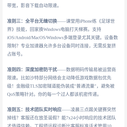
带宽，影音下载自动限速。
准则三：全平台无缝切换
——课堂用iPhone练《足球世
界》技能，回家换Windows电脑打天梯赛。支持
iOS/Android/MacOS/Windows多端登录尤其关键。设备数
限制？专业加速器允许多台设备同时连接，无需反复挤
占账号。
准则四：深度加密防干扰
——数据明码传输易被运营商
限速。比如沙特部分网络会主动降低游戏数据包优先
级！金融级TLS加密隧道能伪装成"普通流量"，避免被
QoS策略针对。你的每一个过人都该机密传递。
准则五：技术团队实时响应
——凌晨三点踢关键赛突然
掉线？客服还在放圣诞假？能7x24小时响应的技术团队
才值得信赖。工程师远程诊断比客服标准话术管用10