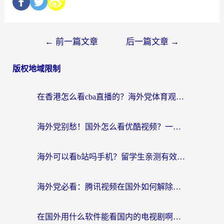
←
前一篇文章
后一篇文章
→
版权地域限制
在香港怎么看cba直播的？海外党体育观赛终极指南：告别版权限制，畅享中文解说
海外党别愁！国外怎么看优酷视频？一招解决追剧、看直播难题
海外可以看b站吗手机？留学生亲测有效的回国加速指南
海外党必看：腾讯视频在国外如何解除地域限制？附优酷咪咕使用指南
在国外用什么软件能看国内的电视剧啊？留学生亲测有效的回国加速方案