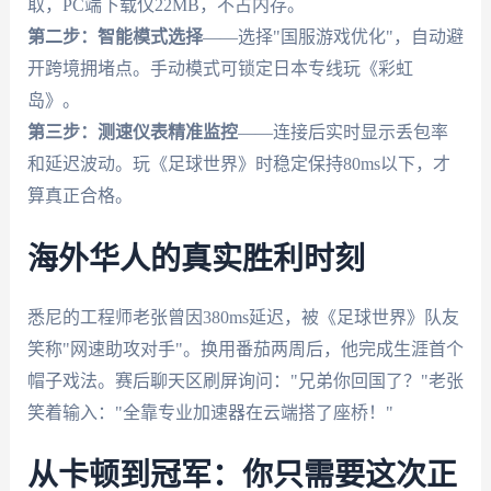
取，PC端下载仅22MB，不占内存。
第二步：智能模式选择
——选择"国服游戏优化"，自动避
开跨境拥堵点。手动模式可锁定日本专线玩《彩虹
岛》。
第三步：测速仪表精准监控
——连接后实时显示丢包率
和延迟波动。玩《足球世界》时稳定保持80ms以下，才
算真正合格。
海外华人的真实胜利时刻
悉尼的工程师老张曾因380ms延迟，被《足球世界》队友
笑称"网速助攻对手"。换用番茄两周后，他完成生涯首个
帽子戏法。赛后聊天区刷屏询问："兄弟你回国了？"老张
笑着输入："全靠专业加速器在云端搭了座桥！"
从卡顿到冠军：你只需要这次正