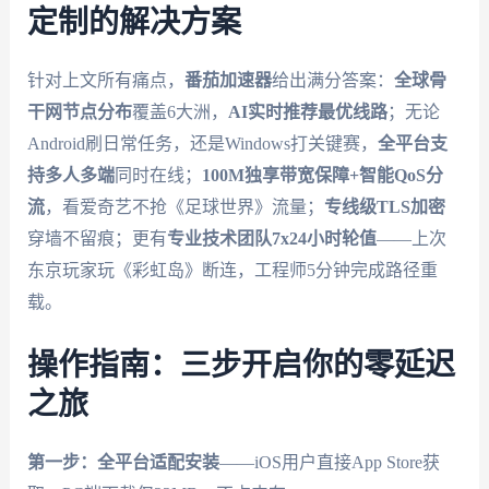
定制的解决方案
针对上文所有痛点，
番茄加速器
给出满分答案：
全球骨
干网节点分布
覆盖6大洲，
AI实时推荐最优线路
；无论
Android刷日常任务，还是Windows打关键赛，
全平台支
持多人多端
同时在线；
100M独享带宽保障+智能QoS分
流
，看爱奇艺不抢《足球世界》流量；
专线级TLS加密
穿墙不留痕；更有
专业技术团队7x24小时轮值
——上次
东京玩家玩《彩虹岛》断连，工程师5分钟完成路径重
载。
操作指南：三步开启你的零延迟
之旅
第一步：全平台适配安装
——iOS用户直接App Store获