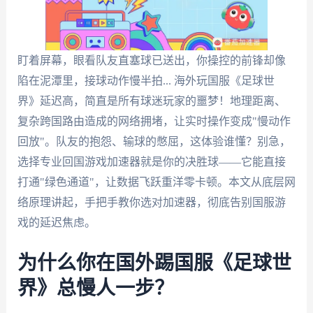
盯着屏幕，眼看队友直塞球已送出，你操控的前锋却像
陷在泥潭里，接球动作慢半拍... 海外玩国服《足球世
界》延迟高，简直是所有球迷玩家的噩梦！地理距离、
复杂跨国路由造成的网络拥堵，让实时操作变成"慢动作
回放"。队友的抱怨、输球的憋屈，这体验谁懂？别急，
选择专业回国游戏加速器就是你的决胜球——它能直接
打通"绿色通道"，让数据飞跃重洋零卡顿。本文从底层网
络原理讲起，手把手教你选对加速器，彻底告别国服游
戏的延迟焦虑。
为什么你在国外踢国服《足球世
界》总慢人一步？