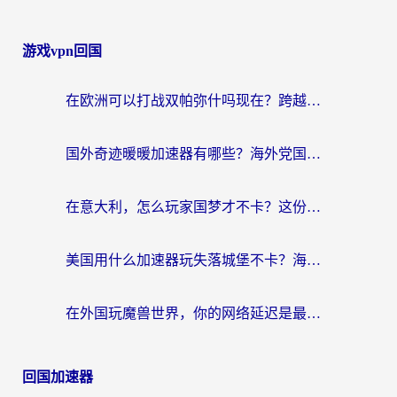
游戏vpn回国
在欧洲可以打战双帕弥什吗现在？跨越延迟墙的实战指南
国外奇迹暖暖加速器有哪些？海外党国服游戏畅玩终极指南（附亲测推荐）
在意大利，怎么玩家国梦才不卡？这份终极加速指南请收好
美国用什么加速器玩失落城堡不卡？海外党亲测有效的国服游戏加速指南
在外国玩魔兽世界，你的网络延迟是最大的敌人
回国加速器