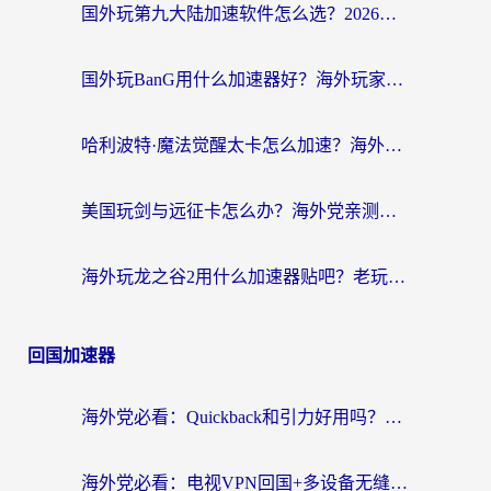
国外玩第九大陆加速软件怎么选？2026终极指南帮你告别延迟卡顿
国外玩BanG用什么加速器好？海外玩家亲测的国服游戏加速终极方案
哈利波特·魔法觉醒太卡怎么加速？海外党亲测有效的国服游戏加速指南
美国玩剑与远征卡怎么办？海外党亲测有效的国服游戏加速指南
海外玩龙之谷2用什么加速器贴吧？老玩家实测推荐，附新加坡猎魂觉醒国外剑与远征加速攻略
回国加速器
海外党必看：Quickback和引力好用吗？3分钟搞懂回国加速器怎么选
海外党必看：电视VPN回国+多设备无缝访问国内资源的实用指南