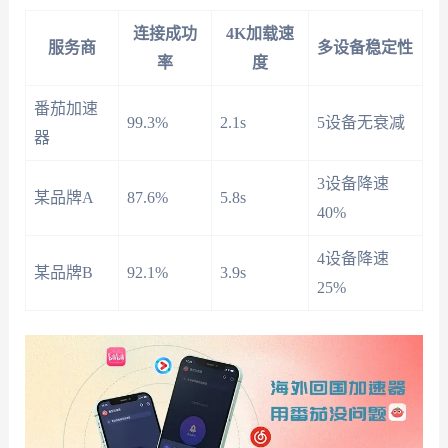
连接成功
4K加载速
服务商
多设备稳定性
率
度
番茄加速
99.3%
2.1s
5设备无衰减
器
3设备降速
某品牌A
87.6%
5.8s
40%
4设备降速
某品牌B
92.1%
3.9s
25%