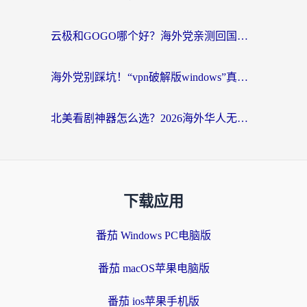
云极和GOGO哪个好？海外党亲测回国加速器选择指南（附iOS免费&Windows VPN实用技巧）
海外党别踩坑！“vpn破解版windows”真的能用？教你选对回国加速器无缝刷国内资源
北美看剧神器怎么选？2026海外华人无缝访问国内资源全攻略
下载应用
番茄 Windows PC电脑版
番茄 macOS苹果电脑版
番茄 ios苹果手机版