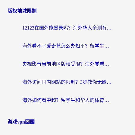
版权地域限制
12123在国外能登录吗？海外华人亲测有效的回国加速器选择指南
海外看不了爱奇艺怎么办知乎？留学生亲测有效的回国加速方案
央视影音当前地区版权受限？海外党看国内剧、追电视台的终极解决方案
海外访问国内网站的限制？3步教你无缝解锁国内资源（附实测最优工具）
海外如何看中超？留学生和华人的体育赛事观看终极指南（附欧洲杯奥运会观看技巧）
游戏vpn回国