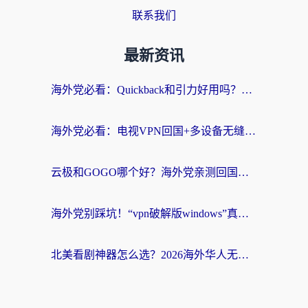
联系我们
最新资讯
海外党必看：Quickback和引力好用吗？3分钟搞懂回国加速器怎么选
海外党必看：电视VPN回国+多设备无缝访问国内资源的实用指南
云极和GOGO哪个好？海外党亲测回国加速器选择指南（附iOS免费&Windows VPN实用技巧）
海外党别踩坑！“vpn破解版windows”真的能用？教你选对回国加速器无缝刷国内资源
北美看剧神器怎么选？2026海外华人无缝访问国内资源全攻略