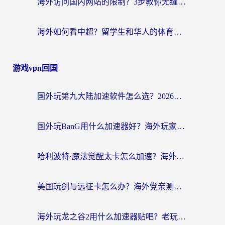
海外访问国内网站的限制？3步教你无缝解锁国内资源（附实测最优工具）
海外如何看中超？留学生和华人的体育赛事观看终极指南（附欧洲杯奥运会观看技巧）
游戏vpn回国
国外玩第九大陆加速软件怎么选？2026终极指南帮你告别延迟卡顿
国外玩BanG用什么加速器好？海外玩家亲测的国服游戏加速终极方案
哈利波特·魔法觉醒太卡怎么加速？海外党亲测有效的国服游戏加速指南
美国玩剑与远征卡怎么办？海外党亲测有效的国服游戏加速指南
海外玩龙之谷2用什么加速器贴吧？老玩家实测推荐，附新加坡猎魂觉醒国外剑与远征加速攻略