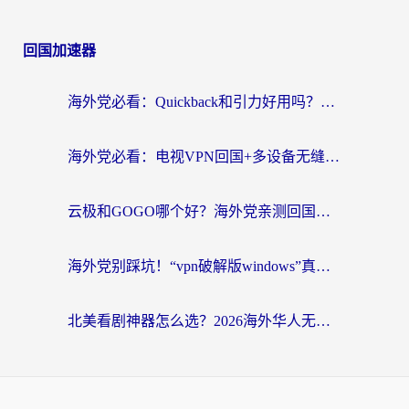
回国加速器
海外党必看：Quickback和引力好用吗？3分钟搞懂回国加速器怎么选
海外党必看：电视VPN回国+多设备无缝访问国内资源的实用指南
云极和GOGO哪个好？海外党亲测回国加速器选择指南（附iOS免费&Windows VPN实用技巧）
海外党别踩坑！“vpn破解版windows”真的能用？教你选对回国加速器无缝刷国内资源
北美看剧神器怎么选？2026海外华人无缝访问国内资源全攻略