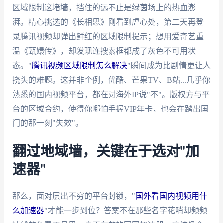
区域限制这堵墙，挡住的远不止是绿茵场上的热血澎
湃。精心挑选的《长相思》刚看到虐心处，第二天再登
录腾讯视频却弹出鲜红的区域限制提示；想用爱奇艺重
温《甄嬛传》，却发现连搜索框都成了灰色不可用状
态。"
腾讯视频区域限制怎么解决
"瞬间成为比剧情更让人
挠头的难题。这并非个例，优酷、芒果TV、B站...几乎你
熟悉的国内视频平台，都在对海外IP说"不"。版权方与平
台的区域合约，使得你哪怕手握VIP年卡，也会在踏出国
门的那一刻"失效"。
翻过地域墙，关键在于选对"加
速器"
那么，面对层出不穷的平台封锁，"
国外看国内视频用什
么加速器
"才能一步到位？答案不在那些名字花哨却频频