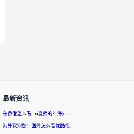
最新资讯
在香港怎么看cba直播的？海外党体育观赛终极指南：告别版权限制，畅享中文解说
海外党别愁！国外怎么看优酷视频？一招解决追剧、看直播难题