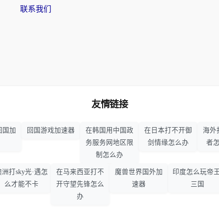
联系我们
友情链接
回国加
回国游戏加速器
在韩国用中国政
在日本打不开御
海外
务服务网地区限
剑情缘怎么办
者
制怎么办
澳洲打sky光·遇怎
在马来西亚打不
魔兽世界国外加
印度怎么玩帝王
么才能不卡
开守望先锋怎么
速器
三国
办