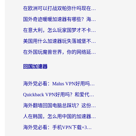
在欧洲可以打战双帕弥什吗现在？跨越延迟墙的实战指南
国外奇迹暖暖加速器有哪些？海外党国服游戏畅玩终极指南（附亲测推荐）
在意大利，怎么玩家国梦才不卡？这份终极加速指南请收好
美国用什么加速器玩失落城堡不卡？海外党亲测有效的国服游戏加速指南
在外国玩魔兽世界，你的网络延迟是最大的敌人
回国加速器
海外党必看：Malus VPN好用吗？和迅猛兔VPN对比哪个回国效果更好？附真实体验与避坑指南
Quickback VPN好用吗？和爱代理VPN对比哪个回国效果更好？
海外翻墙回国电脑总踩坑？这份实测指南帮你选对加速器（附ChickCNinitapMalus对比）
人在韩国，怎么用中国的加速器刷剧打游戏？这份真实体验指南给你答案
海外党必看：手机VPN下载+3步选对回国加速器，无缝刷国内资源不再愁