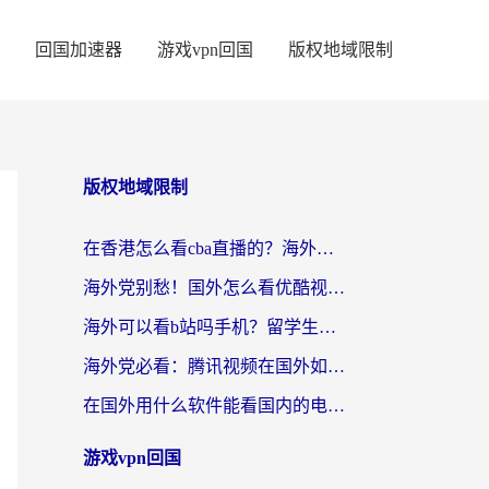
回国加速器
游戏vpn回国
版权地域限制
版权地域限制
在香港怎么看cba直播的？海外党体育观赛终极指南：告别版权限制，畅享中文解说
海外党别愁！国外怎么看优酷视频？一招解决追剧、看直播难题
海外可以看b站吗手机？留学生亲测有效的回国加速指南
海外党必看：腾讯视频在国外如何解除地域限制？附优酷咪咕使用指南
在国外用什么软件能看国内的电视剧啊？留学生亲测有效的回国加速方案
游戏vpn回国