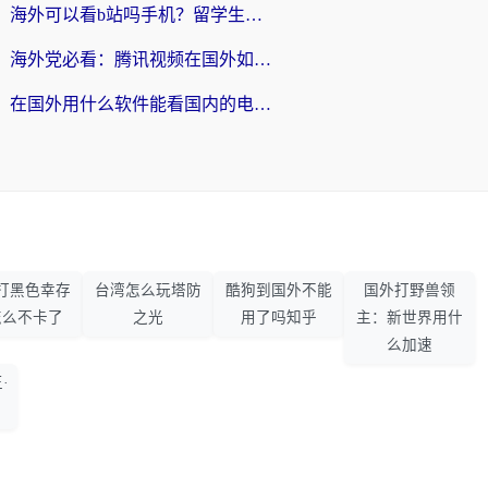
海外可以看b站吗手机？留学生亲测有效的回国加速指南
海外党必看：腾讯视频在国外如何解除地域限制？附优酷咪咕使用指南
在国外用什么软件能看国内的电视剧啊？留学生亲测有效的回国加速方案
打黑色幸存
台湾怎么玩塔防
酷狗到国外不能
国外打野兽领
怎么不卡了
之光
用了吗知乎
主：新世界用什
么加速
·