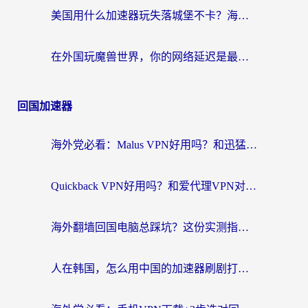
美国用什么加速器玩失落城堡不卡？海外党亲测有效的国服游戏加速指南
在外国玩魔兽世界，你的网络延迟是最大的敌人
回国加速器
海外党必看：Malus VPN好用吗？和迅猛兔VPN对比哪个回国效果更好？附真实体验与避坑指南
Quickback VPN好用吗？和爱代理VPN对比哪个回国效果更好？
海外翻墙回国电脑总踩坑？这份实测指南帮你选对加速器（附ChickCNinitapMalus对比）
人在韩国，怎么用中国的加速器刷剧打游戏？这份真实体验指南给你答案