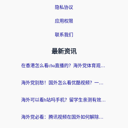
隐私协议
应用权限
联系我们
最新资讯
在香港怎么看cba直播的？海外党体育观赛终极指南：告别版权限制，畅享中文解说
海外党别愁！国外怎么看优酷视频？一招解决追剧、看直播难题
海外可以看b站吗手机？留学生亲测有效的回国加速指南
海外党必看：腾讯视频在国外如何解除地域限制？附优酷咪咕使用指南