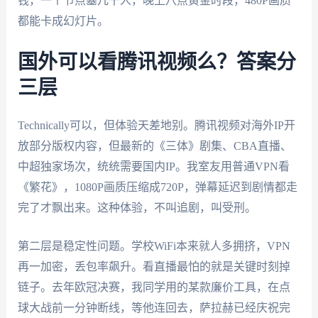
钱，一个节点塞几千人，晚上八点黄金时段，480P画质
都能卡成幻灯片。
国外可以看腾讯视频么？答案分
三层
Technically可以，但体验天差地别。腾讯视频对海外IP开
放部分版权内容，但最新的《三体》剧集、CBA直播、
中超独家场次，统统需要国内IP。我室友用普通VPN看
《繁花》，1080P画质压缩成720P，弹幕延迟到剧情都走
完了才飘出来。这种体验，不叫追剧，叫受刑。
第二层是稳定性问题。学校WiFi本来就人多拥挤，VPN
再一加密，丢包率飙升。看直播最怕的就是关键时刻掉
链子。去年欧冠决赛，我同学用的某款廉价工具，在点
球大战前一分钟断线，等他连回去，萨拉赫已经庆祝完