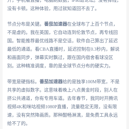
开，手机看直播，电脑刷数据，iPad逛论坛。没有掉线，
没有卡顿。这种体验，用过就知道回不去了。
节点分布是关键。
番茄加速器
在全球布了上百个节点，
不是虚的。我在英国，它自动连到伦敦节点，再专线回
国。智能推荐最优线路不是空话，软件自己算出了延迟
最低的通道。看CBA直播时，延迟控制在0.3秒内，解说
和画面同步，弹幕实时飘过，跟在国内宿舍看球没区
别。这种精准调度，靠的是全球节点分布的硬实力。
带宽是硬指标。
番茄加速器
给的是独享100M带宽，不是
共享的虚拟数字。这意味着晚上八点黄金时段，别人在
挤公共通道，你有专用车道。去年春节，我同时开腾讯
视频4K和咪咕视频1080P直播，流量稳定无限，没有限
速，没有突然降画质。那种酣畅淋漓，是免费工具永远
给不了的。