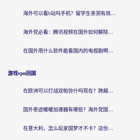
海外可以看b站吗手机？留学生亲测有效的回国加速指南
海外党必看：腾讯视频在国外如何解除地域限制？附优酷咪咕使用指南
在国外用什么软件能看国内的电视剧啊？留学生亲测有效的回国加速方案
游戏vpn回国
在欧洲可以打战双帕弥什吗现在？跨越延迟墙的实战指南
国外奇迹暖暖加速器有哪些？海外党国服游戏畅玩终极指南（附亲测推荐）
在意大利，怎么玩家国梦才不卡？这份终极加速指南请收好