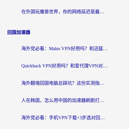
在外国玩魔兽世界，你的网络延迟是最大的敌人
回国加速器
海外党必看：Malus VPN好用吗？和迅猛兔VPN对比哪个回国效果更好？附真实体验与避坑指南
Quickback VPN好用吗？和爱代理VPN对比哪个回国效果更好？
海外翻墙回国电脑总踩坑？这份实测指南帮你选对加速器（附ChickCNinitapMalus对比）
人在韩国，怎么用中国的加速器刷剧打游戏？这份真实体验指南给你答案
海外党必看：手机VPN下载+3步选对回国加速器，无缝刷国内资源不再愁