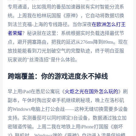
专用通道，比如我用的番茄加速器就有实时智能分流系
统。上周我在柏林玩国服《原神》，它自动将数据切换
到法兰克福-上海的专线路径。当你深夜
在欧洲怎么打王
者荣耀
？秘诀就在这里：系统根据实时负载选择最优节
点，避开拥塞路由，把我的延迟从276ms降到89ms。现在
放技能能看到刀光划破空气的完整轨迹，终于明白亚服
玩家说的"丝滑连招"是什么体验。
跨端覆盖：你的游戏进度永不掉线
早上用iPad在悉尼公寓玩《
火炬之光在国外怎么玩的
》刷
副本，午休时掏出安卓手机继续刷秘境，晚上在洛杉矶
的Windows电脑上打公会战——这种无缝切换需要多设备
支持。实测番茄可以同时绑定3台设备，数据通过独立加
密隧道传输。上周二我在地铁上用iPhone打国服《崩坏
3》联机时，Windows端的《原神》自动进入流量保护模