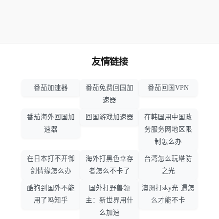
友情链接
番茄加速器
番茄免费回国加
番茄回国VPN
速器
番茄海外回国加
回国游戏加速器
在韩国用中国政
速器
务服务网地区限
制怎么办
在日本打不开御
海外打黑色幸存
台湾怎么玩塔防
剑情缘怎么办
者怎么不卡了
之光
酷狗到国外不能
国外打野兽领
澳洲打sky光·遇怎
用了吗知乎
主：新世界用什
么才能不卡
么加速