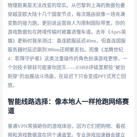
物理距离是无法改变的现实。从巴黎到上海的数据包要
穿越亚欧大陆十几个国家节点，每次路由就像一场充满
变数的接力跑。更别说运营商人为限制国际带宽，你的
游戏数据包在跨境传输时被塞进慢车道。去年《Apex英
雄》更新时我亲测过：直连欧服延迟40ms，但直连国服
服务器时延迟飙到380ms还频繁丢包。而像《龙腾世纪
4：影障守护者》这类注重操作的角色扮演游戏更惨，一
个剑技卡顿就可能害你团灭——ESRB评级里那些"被剑
刺穿"的血腥战斗场面，在延迟下只会变成PPT式死亡回
放。
智能线路选择：像本地人一样抢跑网络赛
道
普通VPN常搞砸你的游戏体验，因为它们把购物、看视
频和游戏数据混在同个通道里。专业游戏加速器会建立