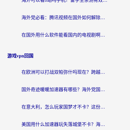
海外可以看b站吗手机？留学生亲测有效的回国加速指南
海外党必看：腾讯视频在国外如何解除地域限制？附优酷咪咕使用指南
在国外用什么软件能看国内的电视剧啊？留学生亲测有效的回国加速方案
游戏vpn回国
在欧洲可以打战双帕弥什吗现在？跨越延迟墙的实战指南
国外奇迹暖暖加速器有哪些？海外党国服游戏畅玩终极指南（附亲测推荐）
在意大利，怎么玩家国梦才不卡？这份终极加速指南请收好
美国用什么加速器玩失落城堡不卡？海外党亲测有效的国服游戏加速指南