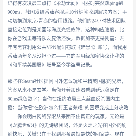
记得有次凌晨三点打《永劫无间》国服时突然跳ping到
900ms，截图发给番茄客服后10分钟就收到解决方案：手
动切换到东京-青岛的备用线路。他们的24小时技术团队
直接定位到是某国际海底光缆故障。这种响应速度，比
你在游戏里等待队友复活还快。数据加密更是刚需：去
年有黑客利用公共VPN漏洞窃取《暗黑4》账号，而我用
番茄两年多从没担心过——它的军用级加密协议让我的
《和平精英国服》账号至今零盗号记录。
那些在Steam社区提问国外怎么玩和平精英国服的兄弟，
答案从来不是玄学。当你开着加速器看到延迟稳定在
80ms绿色数字；当你在纽约凌晨三点丝血反杀国内主
播；当你把"在欧洲怎么打王者荣耀"的困境变成上分攻略
——你会明白网络界限从来困不住真正的玩家。无论是
《龙腾世纪4》的史诗级团战，还是火炬之光在国外的刷
刷快乐，关键只在于找到那条最短最快的回家路。现在