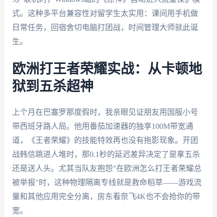
式。这种多平台兼容性对留学生太实用：课间用手机做
日常任务，回宿舍切电脑打团战，时间管理大师就此诞
生。
欧洲打王者荣耀实战：从卡顿地
狱到五杀超神
上个月在巴塞罗那度假时，我亲眼见证朋友用国服小号
带西班牙路人局。他用番茄加速器的独享100M带宽通
道，《王者荣耀》的技能特效再也没有拖影现象。开团
战韩信跳进人堆时，那0.1秒的延迟差异决定了是拿五杀
还是送人头。尤其当队友抱怨"在欧洲怎么打王者荣耀总
被举报"时，这种物理隔离专线就是救命稻草——游戏流
量和其他应用完全分离，房东看奈飞4K也不会抢你的带
宽。