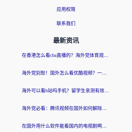
应用权限
联系我们
最新资讯
在香港怎么看cba直播的？海外党体育观赛终极指南：告别版权限制，畅享中文解说
海外党别愁！国外怎么看优酷视频？一招解决追剧、看直播难题
海外可以看b站吗手机？留学生亲测有效的回国加速指南
海外党必看：腾讯视频在国外如何解除地域限制？附优酷咪咕使用指南
在国外用什么软件能看国内的电视剧啊？留学生亲测有效的回国加速方案