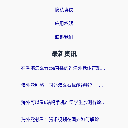
隐私协议
应用权限
联系我们
最新资讯
在香港怎么看cba直播的？海外党体育观赛终极指南：告别版权限制，畅享中文解说
海外党别愁！国外怎么看优酷视频？一招解决追剧、看直播难题
海外可以看b站吗手机？留学生亲测有效的回国加速指南
海外党必看：腾讯视频在国外如何解除地域限制？附优酷咪咕使用指南