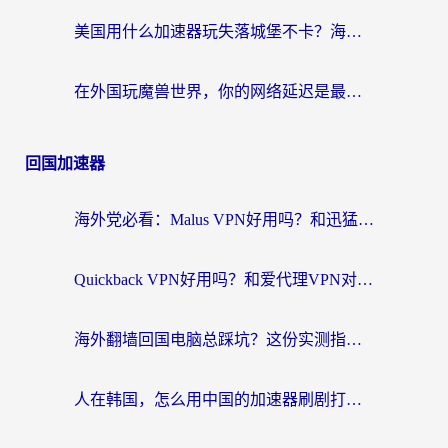
美国用什么加速器玩失落城堡不卡？海外党亲测有效的国服游戏加速指南
在外国玩魔兽世界，你的网络延迟是最大的敌人
回国加速器
海外党必看：Malus VPN好用吗？和迅猛兔VPN对比哪个回国效果更好？附真实体验与避坑指南
Quickback VPN好用吗？和爱代理VPN对比哪个回国效果更好？
海外翻墙回国电脑总踩坑？这份实测指南帮你选对加速器（附ChickCNinitapMalus对比）
人在韩国，怎么用中国的加速器刷剧打游戏？这份真实体验指南给你答案