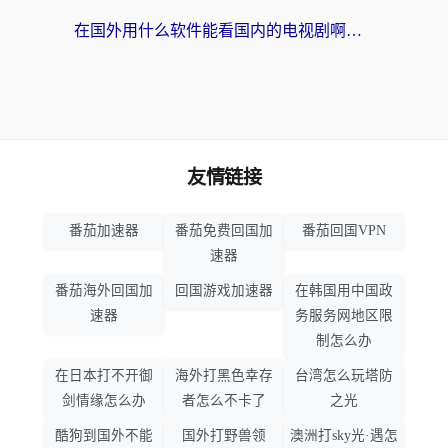
在国外用什么软件能看国内的电视剧啊？留学生亲测有效的回国加速方案
友情链接
番茄加速器
番茄免费回国加
番茄回国VPN
速器
番茄海外回国加
回国游戏加速器
在韩国用中国政
速器
务服务网地区限
制怎么办
在日本打不开御
海外打黑色幸存
台湾怎么玩塔防
剑情缘怎么办
者怎么不卡了
之光
酷狗到国外不能
国外打野兽领
澳洲打sky光·遇怎