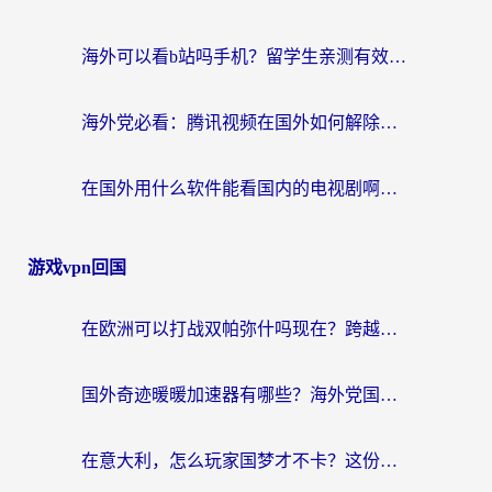
海外可以看b站吗手机？留学生亲测有效的回国加速指南
海外党必看：腾讯视频在国外如何解除地域限制？附优酷咪咕使用指南
在国外用什么软件能看国内的电视剧啊？留学生亲测有效的回国加速方案
游戏vpn回国
在欧洲可以打战双帕弥什吗现在？跨越延迟墙的实战指南
国外奇迹暖暖加速器有哪些？海外党国服游戏畅玩终极指南（附亲测推荐）
在意大利，怎么玩家国梦才不卡？这份终极加速指南请收好