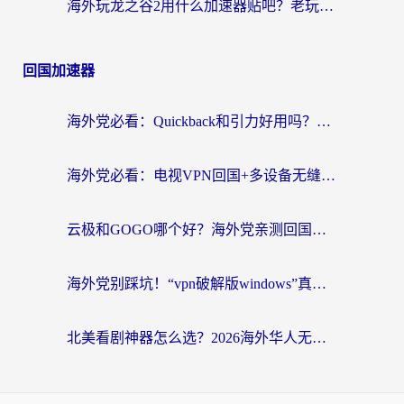
海外玩龙之谷2用什么加速器贴吧？老玩家实测推荐，附新加坡猎魂觉醒国外剑与远征加速攻略
回国加速器
海外党必看：Quickback和引力好用吗？3分钟搞懂回国加速器怎么选
海外党必看：电视VPN回国+多设备无缝访问国内资源的实用指南
云极和GOGO哪个好？海外党亲测回国加速器选择指南（附iOS免费&Windows VPN实用技巧）
海外党别踩坑！“vpn破解版windows”真的能用？教你选对回国加速器无缝刷国内资源
北美看剧神器怎么选？2026海外华人无缝访问国内资源全攻略