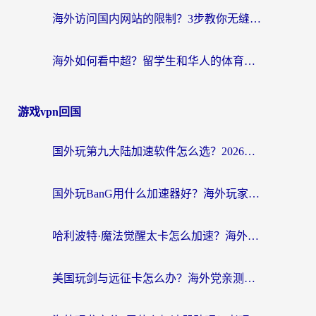
海外访问国内网站的限制？3步教你无缝解锁国内资源（附实测最优工具）
海外如何看中超？留学生和华人的体育赛事观看终极指南（附欧洲杯奥运会观看技巧）
游戏vpn回国
国外玩第九大陆加速软件怎么选？2026终极指南帮你告别延迟卡顿
国外玩BanG用什么加速器好？海外玩家亲测的国服游戏加速终极方案
哈利波特·魔法觉醒太卡怎么加速？海外党亲测有效的国服游戏加速指南
美国玩剑与远征卡怎么办？海外党亲测有效的国服游戏加速指南