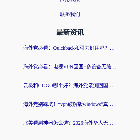
联系我们
最新资讯
海外党必看：Quickback和引力好用吗？3分钟搞懂回国加速器怎么选
海外党必看：电视VPN回国+多设备无缝访问国内资源的实用指南
云极和GOGO哪个好？海外党亲测回国加速器选择指南（附iOS免费&Windows VPN实用技巧）
海外党别踩坑！“vpn破解版windows”真的能用？教你选对回国加速器无缝刷国内资源
北美看剧神器怎么选？2026海外华人无缝访问国内资源全攻略