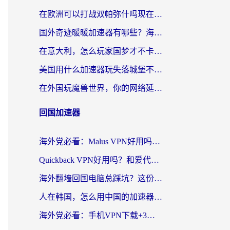
在欧洲可以打战双帕弥什吗现在？跨越延迟墙的实战指南
国外奇迹暖暖加速器有哪些？海外党国服游戏畅玩终极指南（附亲测推荐）
在意大利，怎么玩家国梦才不卡？这份终极加速指南请收好
美国用什么加速器玩失落城堡不卡？海外党亲测有效的国服游戏加速指南
在外国玩魔兽世界，你的网络延迟是最大的敌人
回国加速器
海外党必看：Malus VPN好用吗？和迅猛兔VPN对比哪个回国效果更好？附真实体验与避坑指南
Quickback VPN好用吗？和爱代理VPN对比哪个回国效果更好？
海外翻墙回国电脑总踩坑？这份实测指南帮你选对加速器（附ChickCNinitapMalus对比）
人在韩国，怎么用中国的加速器刷剧打游戏？这份真实体验指南给你答案
海外党必看：手机VPN下载+3步选对回国加速器，无缝刷国内资源不再愁