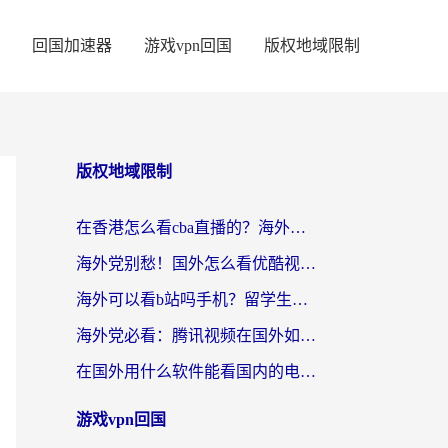
回国加速器
游戏vpn回国
版权地域限制
版权地域限制
在香港怎么看cba直播的？海外党体育观赛终极指南：告别版权限制，畅享中文解说
海外党别愁！国外怎么看优酷视频？一招解决追剧、看直播难题
海外可以看b站吗手机？留学生亲测有效的回国加速指南
海外党必看：腾讯视频在国外如何解除地域限制？附优酷咪咕使用指南
在国外用什么软件能看国内的电视剧啊？留学生亲测有效的回国加速方案
游戏vpn回国