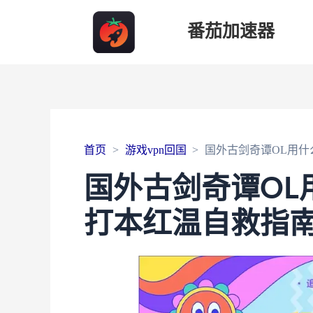
番茄加速器
首页
游戏vpn回国
国外古剑奇谭OL用
国外古剑奇谭OL
打本红温自救指