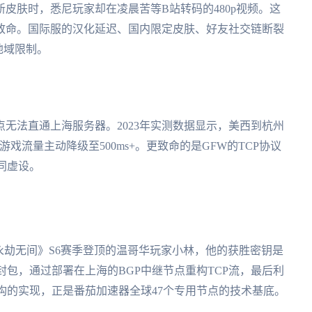
皮肤时，悉尼玩家却在凌晨苦等B站转码的480p视频。这
致命。国际服的汉化延迟、国内限定皮肤、好友社交链断裂
地域限制。
无法直通上海服务器。2023年实测数据显示，美西到杭州
游戏流量主动降级至500ms+。更致命的是GFW的TCP协议
同虚设。
永劫无间》S6赛季登顶的温哥华玩家小林，他的获胜密钥是
P封包，通过部署在上海的BGP中继节点重构TCP流，最后利
"架构的实现，正是番茄加速器全球47个专用节点的技术基底。