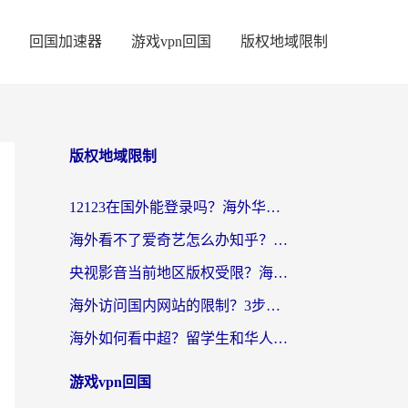
回国加速器
游戏vpn回国
版权地域限制
版权地域限制
12123在国外能登录吗？海外华人亲测有效的回国加速器选择指南
海外看不了爱奇艺怎么办知乎？留学生亲测有效的回国加速方案
央视影音当前地区版权受限？海外党看国内剧、追电视台的终极解决方案
海外访问国内网站的限制？3步教你无缝解锁国内资源（附实测最优工具）
海外如何看中超？留学生和华人的体育赛事观看终极指南（附欧洲杯奥运会观看技巧）
游戏vpn回国