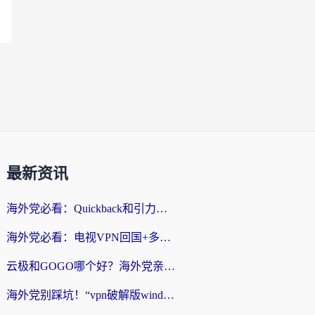
最新资讯
海外党必看：Quickback和引力好用吗？3分钟搞懂回国加速器怎么选
海外党必看：电视VPN回国+多设备无缝访问国内资源的实用指南
云极和GOGO哪个好？海外党亲测回国加速器选择指南（附iOS免费&Windows VPN实用技巧）
海外党别踩坑！“vpn破解版windows”真的能用？教你选对回国加速器无缝刷国内资源