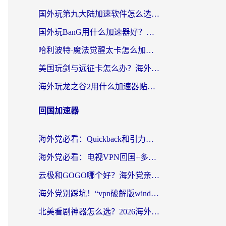
国外玩第九大陆加速软件怎么选？2026终极指南帮你告别延迟卡顿
国外玩BanG用什么加速器好？海外玩家亲测的国服游戏加速终极方案
哈利波特·魔法觉醒太卡怎么加速？海外党亲测有效的国服游戏加速指南
美国玩剑与远征卡怎么办？海外党亲测有效的国服游戏加速指南
海外玩龙之谷2用什么加速器贴吧？老玩家实测推荐，附新加坡猎魂觉醒国外剑与远征加速攻略
回国加速器
海外党必看：Quickback和引力好用吗？3分钟搞懂回国加速器怎么选
海外党必看：电视VPN回国+多设备无缝访问国内资源的实用指南
云极和GOGO哪个好？海外党亲测回国加速器选择指南（附iOS免费&Windows VPN实用技巧）
海外党别踩坑！“vpn破解版windows”真的能用？教你选对回国加速器无缝刷国内资源
北美看剧神器怎么选？2026海外华人无缝访问国内资源全攻略