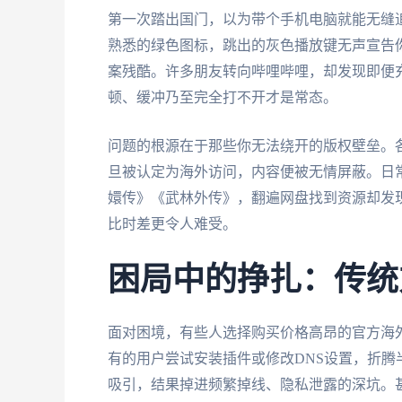
第一次踏出国门，以为带个手机电脑就能无缝
熟悉的绿色图标，跳出的灰色播放键无声宣告你
案残酷。许多朋友转向哔哩哔哩，却发现即便
顿、缓冲乃至完全打不开才是常态。
问题的根源在于那些你无法绕开的版权壁垒。各
旦被认定为海外访问，内容便被无情屏蔽。日
嬛传》《武林外传》，翻遍网盘找到资源却发
比时差更令人难受。
困局中的挣扎：传统
面对困境，有些人选择购买价格高昂的官方海
有的用户尝试安装插件或修改DNS设置，折腾
吸引，结果掉进频繁掉线、隐私泄露的深坑。