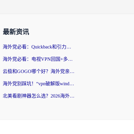
最新资讯
海外党必看：Quickback和引力好用吗？3分钟搞懂回国加速器怎么选
海外党必看：电视VPN回国+多设备无缝访问国内资源的实用指南
云极和GOGO哪个好？海外党亲测回国加速器选择指南（附iOS免费&Windows VPN实用技巧）
海外党别踩坑！“vpn破解版windows”真的能用？教你选对回国加速器无缝刷国内资源
北美看剧神器怎么选？2026海外华人无缝访问国内资源全攻略