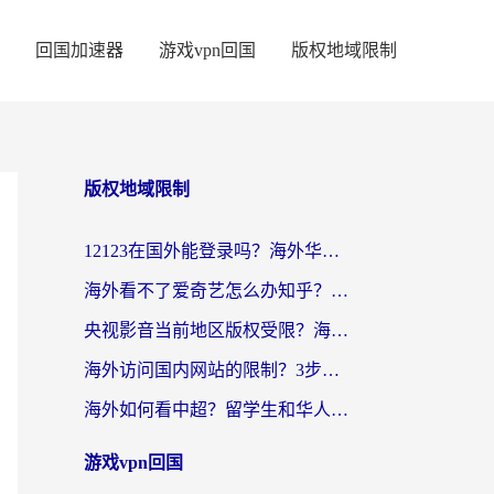
回国加速器
游戏vpn回国
版权地域限制
版权地域限制
12123在国外能登录吗？海外华人亲测有效的回国加速器选择指南
海外看不了爱奇艺怎么办知乎？留学生亲测有效的回国加速方案
央视影音当前地区版权受限？海外党看国内剧、追电视台的终极解决方案
海外访问国内网站的限制？3步教你无缝解锁国内资源（附实测最优工具）
海外如何看中超？留学生和华人的体育赛事观看终极指南（附欧洲杯奥运会观看技巧）
游戏vpn回国