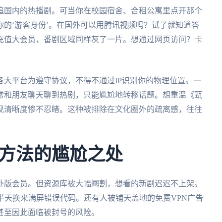
追国内的热播剧。可当你在校园宿舍、合租公寓里点开那个
的‘游客身份’。在国外可以用腾讯视频吗？试了就知道答
充值大会员，番剧区域同样灰了一片。想通过网页访问？卡
大平台为遵守协议，不得不通过IP识别你的物理位置。一
常和朋友聊天聊到热剧，只能尴尬地转移话题。想重温《甄
现清晰度惨不忍睹。这种被排除在文化圈外的疏离感，往往
方法的尴尬之处
外版会员。但资源库被大幅阉割，想看的新剧迟迟不上架。
半天换来满屏错误代码。还有人被铺天盖地的免费VPN广告
甚至因此面临被封号的风险。