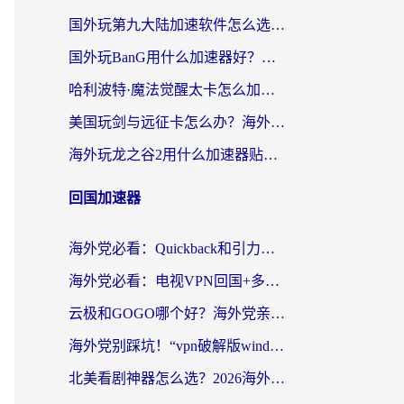
国外玩第九大陆加速软件怎么选？2026终极指南帮你告别延迟卡顿
国外玩BanG用什么加速器好？海外玩家亲测的国服游戏加速终极方案
哈利波特·魔法觉醒太卡怎么加速？海外党亲测有效的国服游戏加速指南
美国玩剑与远征卡怎么办？海外党亲测有效的国服游戏加速指南
海外玩龙之谷2用什么加速器贴吧？老玩家实测推荐，附新加坡猎魂觉醒国外剑与远征加速攻略
回国加速器
海外党必看：Quickback和引力好用吗？3分钟搞懂回国加速器怎么选
海外党必看：电视VPN回国+多设备无缝访问国内资源的实用指南
云极和GOGO哪个好？海外党亲测回国加速器选择指南（附iOS免费&Windows VPN实用技巧）
海外党别踩坑！“vpn破解版windows”真的能用？教你选对回国加速器无缝刷国内资源
北美看剧神器怎么选？2026海外华人无缝访问国内资源全攻略