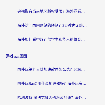
央视影音当前地区版权受限？海外党看国内剧、追电视台的终极解决方案
海外访问国内网站的限制？3步教你无缝解锁国内资源（附实测最优工具）
海外如何看中超？留学生和华人的体育赛事观看终极指南（附欧洲杯奥运会观看技巧）
游戏vpn回国
国外玩第九大陆加速软件怎么选？2026终极指南帮你告别延迟卡顿
国外玩BanG用什么加速器好？海外玩家亲测的国服游戏加速终极方案
哈利波特·魔法觉醒太卡怎么加速？海外党亲测有效的国服游戏加速指南