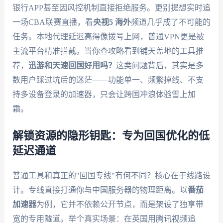
银行APP甚至因风控机制直接拒绝服务。更别提想实时追
一场CBA联赛直播，看
央视5 海外
频道几乎成了不可能的
任务。本地代理延迟高得像拨号上网，普通VPN更是被
主流平台精准拦截。当你查攻略看到铺天盖地的工具推
荐，
迅游和天速回国好用吗？
这类问题背后，其实是多
数用户踩过坑后的迷茫——功能单一、频繁掉线、不支
持多设备登录的加速器，只会让跨国冲浪体验雪上加
霜。
解锁资源的隐形钥匙：专为回国优化的低
延迟通道
普通工具和真正的"回国专线"有何不同？核心在于线路设
计。专线直接打通你与中国服务器的物理距离。以
番茄
加速器
为例，它并不依赖公开节点，而是架设了独享带
宽的专用隧道。举个真实场景：在英国用腾讯视频追