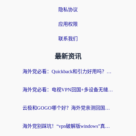
隐私协议
应用权限
联系我们
最新资讯
海外党必看：Quickback和引力好用吗？3分钟搞懂回国加速器怎么选
海外党必看：电视VPN回国+多设备无缝访问国内资源的实用指南
云极和GOGO哪个好？海外党亲测回国加速器选择指南（附iOS免费&Windows VPN实用技巧）
海外党别踩坑！“vpn破解版windows”真的能用？教你选对回国加速器无缝刷国内资源