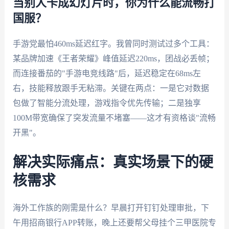
当别人卡成幻灯片时，你为什么能流畅打
国服？
手游党最怕460ms延迟红字。我曾同时测试过多个工具：
某品牌加速《王者荣耀》峰值延迟220ms，团战必丢帧；
而连接番茄的"手游电竞线路"后，延迟稳定在68ms左
右，技能释放跟手无粘滞。关键在两点：一是它对数据
包做了智能分流处理，游戏指令优先传输；二是独享
100M带宽确保了突发流量不堵塞——这才有资格谈"流畅
开黑"。
解决实际痛点：真实场景下的硬
核需求
海外工作族的刚需是什么？早晨打开钉钉处理审批，下
午用招商银行APP转账，晚上还要帮父母挂个三甲医院专