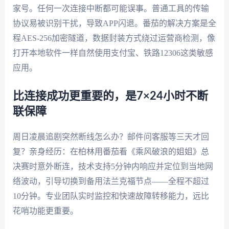
家号。任何一次连接中断都可能误事。普通工具的传输
协议易被识别干扰，导致APP闪退。番茄的解决方案是全
程AES-256加密隧道，数据封装方式绕过运营商检测，像
打开本地软件一样自然使用支付宝、铁路12306这类敏感
应用。
比连接成功更重要的，是7×24小时不断
联保障
周日凌晨追剧突然断线怎么办？邮件问客服等三天才回
复？亲身经历：在柏林用番茄看《乘风破浪的姐姐》总
决赛时意外断连，技术支持5分钟内响应并定位到当地网
络波动，引导切换到备用法兰克福节点——全程不超过
10分钟。专业团队实时监控和快速故障转移能力，远比
花哨功能更重要。