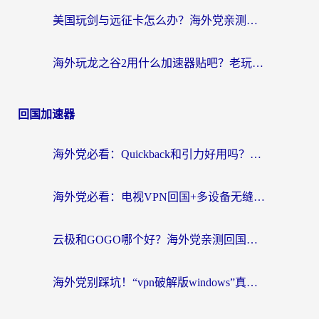
美国玩剑与远征卡怎么办？海外党亲测有效的国服游戏加速指南
海外玩龙之谷2用什么加速器贴吧？老玩家实测推荐，附新加坡猎魂觉醒国外剑与远征加速攻略
回国加速器
海外党必看：Quickback和引力好用吗？3分钟搞懂回国加速器怎么选
海外党必看：电视VPN回国+多设备无缝访问国内资源的实用指南
云极和GOGO哪个好？海外党亲测回国加速器选择指南（附iOS免费&Windows VPN实用技巧）
海外党别踩坑！“vpn破解版windows”真的能用？教你选对回国加速器无缝刷国内资源