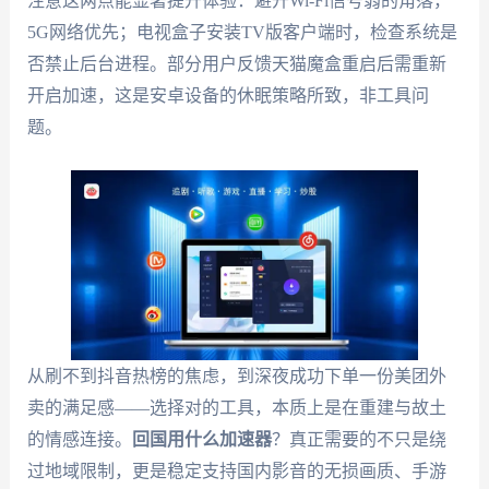
注意这两点能显著提升体验：避开Wi-Fi信号弱的角落，
5G网络优先；电视盒子安装TV版客户端时，检查系统是
否禁止后台进程。部分用户反馈天猫魔盒重启后需重新
开启加速，这是安卓设备的休眠策略所致，非工具问
题。
从刷不到抖音热榜的焦虑，到深夜成功下单一份美团外
卖的满足感——选择对的工具，本质上是在重建与故土
的情感连接。
回国用什么加速器
？真正需要的不只是绕
过地域限制，更是稳定支持国内影音的无损画质、手游