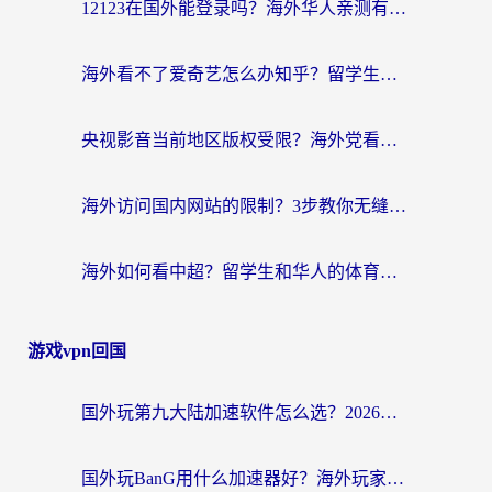
12123在国外能登录吗？海外华人亲测有效的回国加速器选择指南
海外看不了爱奇艺怎么办知乎？留学生亲测有效的回国加速方案
央视影音当前地区版权受限？海外党看国内剧、追电视台的终极解决方案
海外访问国内网站的限制？3步教你无缝解锁国内资源（附实测最优工具）
海外如何看中超？留学生和华人的体育赛事观看终极指南（附欧洲杯奥运会观看技巧）
游戏vpn回国
国外玩第九大陆加速软件怎么选？2026终极指南帮你告别延迟卡顿
国外玩BanG用什么加速器好？海外玩家亲测的国服游戏加速终极方案