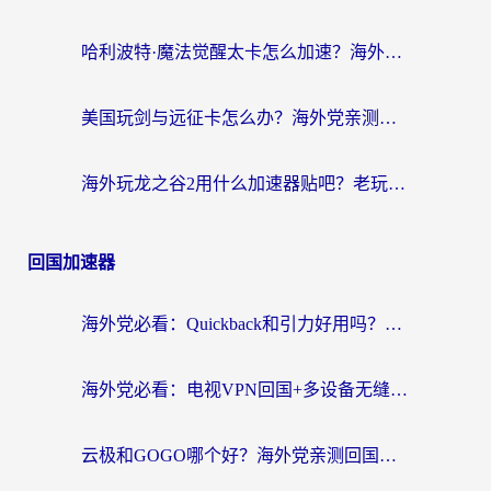
哈利波特·魔法觉醒太卡怎么加速？海外党亲测有效的国服游戏加速指南
美国玩剑与远征卡怎么办？海外党亲测有效的国服游戏加速指南
海外玩龙之谷2用什么加速器贴吧？老玩家实测推荐，附新加坡猎魂觉醒国外剑与远征加速攻略
回国加速器
海外党必看：Quickback和引力好用吗？3分钟搞懂回国加速器怎么选
海外党必看：电视VPN回国+多设备无缝访问国内资源的实用指南
云极和GOGO哪个好？海外党亲测回国加速器选择指南（附iOS免费&Windows VPN实用技巧）