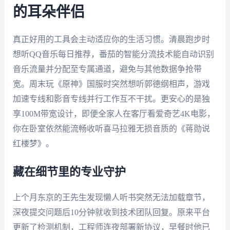
的耳朵伴侣
真正好用的工具会主动适应你的生活习惯。清晨跑步时
想听QQ音乐每日推荐，番茄的智能分流技术能自动识别
音乐流量并分配至专属通道，避免与其他数据争抢带
宽。周末玩《原神》国服时突然想听郭德纲相声，游戏
加速专线和影音专线并行工作互不干扰。更安心的是独
享100M带宽设计，即便全家人在客厅看爱奇艺4K电影，
你在卧室依然能流畅收听喜马拉雅无损音质的《蒋勋说
红楼梦》。
藏在细节里的专业守护
上个月东京的王先生发现懒人听书突然无法加载章节，
深夜提交问题后10分钟就收到技术团队回复。原来平台
更新了检测机制，工程师连夜部署新协议，早餐时他已