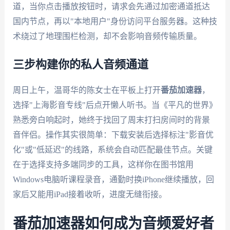
道，当你点击播放按钮时，请求会先通过加密通道抵达
国内节点，再以"本地用户"身份访问平台服务器。这种技
术绕过了地理围栏检测，却不会影响音频传输质量。
三步构建你的私人音频通道
周日上午，温哥华的陈女士在平板上打开
番茄加速器
，
选择"上海影音专线"后点开懒人听书。当《平凡的世界》
熟悉旁白响起时，她终于找回了周末打扫房间时的背景
音伴侣。操作其实很简单：下载安装后选择标注"影音优
化"或"低延迟"的线路，系统会自动匹配最佳节点。关键
在于选择支持多端同步的工具，这样你在图书馆用
Windows电脑听课程录音，通勤时换iPhone继续播放，回
家后又能用iPad接着收听，进度无缝衔接。
番茄加速器如何成为音频爱好者