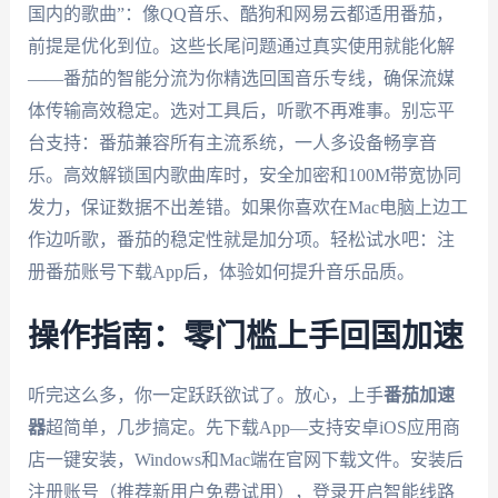
国内的歌曲”：像QQ音乐、酷狗和网易云都适用番茄，
前提是优化到位。这些长尾问题通过真实使用就能化解
——番茄的智能分流为你精选回国音乐专线，确保流媒
体传输高效稳定。选对工具后，听歌不再难事。别忘平
台支持：番茄兼容所有主流系统，一人多设备畅享音
乐。高效解锁国内歌曲库时，安全加密和100M带宽协同
发力，保证数据不出差错。如果你喜欢在Mac电脑上边工
作边听歌，番茄的稳定性就是加分项。轻松试水吧：注
册番茄账号下载App后，体验如何提升音乐品质。
操作指南：零门槛上手回国加速
听完这么多，你一定跃跃欲试了。放心，上手
番茄加速
器
超简单，几步搞定。先下载App—支持安卓iOS应用商
店一键安装，Windows和Mac端在官网下载文件。安装后
注册账号（推荐新用户免费试用），登录开启智能线路