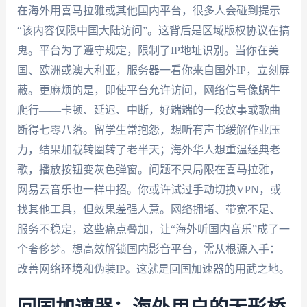
在海外用喜马拉雅或其他国内平台，很多人会碰到提示
“该内容仅限中国大陆访问”。这背后是区域版权协议在搞
鬼。平台为了遵守规定，限制了IP地址识别。当你在美
国、欧洲或澳大利亚，服务器一看你来自国外IP，立刻屏
蔽。更麻烦的是，即使平台允许访问，网络信号像蜗牛
爬行——卡顿、延迟、中断，好端端的一段故事或歌曲
断得七零八落。留学生常抱怨，想听有声书缓解作业压
力，结果加载转圈转了老半天；海外华人想重温经典老
歌，播放按钮变灰色弹窗。问题不只局限在喜马拉雅，
网易云音乐也一样中招。你或许试过手动切换VPN，或
找其他工具，但效果差强人意。网络拥堵、带宽不足、
服务不稳定，这些痛点叠加，让“海外听国内音乐”成了一
个奢侈梦。想高效解锁国内影音平台，需从根源入手：
改善网络环境和伪装IP。这就是回国加速器的用武之地。