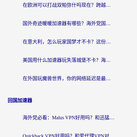
在欧洲可以打战双帕弥什吗现在？跨越延迟墙的实战指南
国外奇迹暖暖加速器有哪些？海外党国服游戏畅玩终极指南（附亲测推荐）
在意大利，怎么玩家国梦才不卡？这份终极加速指南请收好
美国用什么加速器玩失落城堡不卡？海外党亲测有效的国服游戏加速指南
在外国玩魔兽世界，你的网络延迟是最大的敌人
回国加速器
海外党必看：Malus VPN好用吗？和迅猛兔VPN对比哪个回国效果更好？附真实体验与避坑指南
Quickback VPN好用吗？和爱代理VPN对比哪个回国效果更好？