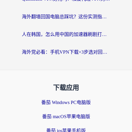
海外翻墙回国电脑总踩坑？这份实测指南帮你选对加速器（附ChickCNinitapMalus对比）
人在韩国，怎么用中国的加速器刷剧打游戏？这份真实体验指南给你答案
海外党必看：手机VPN下载+3步选对回国加速器，无缝刷国内资源不再愁
下载应用
番茄 Windows PC电脑版
番茄 macOS苹果电脑版
番茄 ios苹果手机版