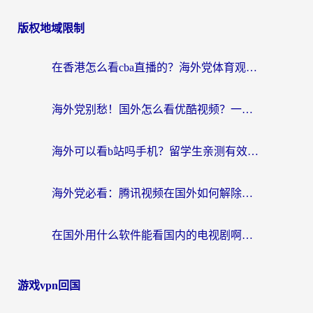
版权地域限制
在香港怎么看cba直播的？海外党体育观赛终极指南：告别版权限制，畅享中文解说
海外党别愁！国外怎么看优酷视频？一招解决追剧、看直播难题
海外可以看b站吗手机？留学生亲测有效的回国加速指南
海外党必看：腾讯视频在国外如何解除地域限制？附优酷咪咕使用指南
在国外用什么软件能看国内的电视剧啊？留学生亲测有效的回国加速方案
游戏vpn回国