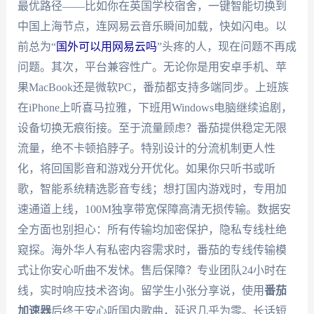
最优路径——比如你在英国学校宿舍，一键智能切换到
中国上海节点，连网易云音乐瞬间加载，快如闪电。以
前总为“
国外可以用网易云吗
”头疼的人，现在问题不再成
问题。其次，平台兼容性广。无论你是用安卓手机、苹
果MacBook还是微软PC，番茄都支持多端同步。上班族
在iPhone上听喜马拉雅，下班用Windows电脑继续追剧，
设备切换无痕衔接。至于流量顾虑？番茄提供稳定无限
流量，绝不卡顿掐脖子。特别设计的分流机制更人性
化，将回国影音和游戏分开优化。如果你只听书或听
歌，智能系统精选影音专线；想打国内游戏时，专用加
速通道上线，100M独享带宽保障高清无损传输。数据安
全方面也别担心：所有传输均加密保护，隐私专线杜绝
窥探。海外华人有私密内容需求时，番茄的专线传输模
式让你安心听曲不发怵。售后保障？专业团队24小时在
线，实时响应技术咨询。留学生小张分享说，使用
番茄
加速器
后终于安心听国内歌曲，延迟几乎为零。长话短