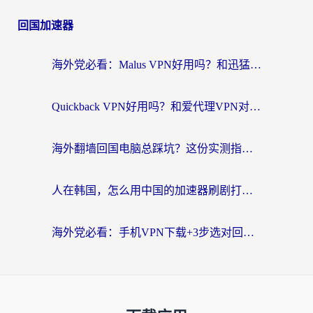
回国加速器
海外党必看：Malus VPN好用吗？和迅猛兔VPN对比哪个回国效果更好？附真实体验与避坑指南
Quickback VPN好用吗？和爱代理VPN对比哪个回国效果更好？
海外翻墙回国电脑总踩坑？这份实测指南帮你选对加速器（附ChickCNinitapMalus对比）
人在韩国，怎么用中国的加速器刷剧打游戏？这份真实体验指南给你答案
海外党必看：手机VPN下载+3步选对回国加速器，无缝刷国内资源不再愁