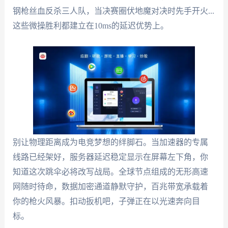
钢枪丝血反杀三人队，当决赛圈伏地魔对决时先手开火...
这些微操胜利都建立在10ms的延迟优势上。
别让物理距离成为电竞梦想的绊脚石。当加速器的专属
线路已经架好，服务器延迟稳定显示在屏幕左下角，你
知道这次跳伞必将改写战局。全球节点组成的无形高速
网随时待命，数据加密通道静默守护，百兆带宽承载着
你的枪火风暴。扣动扳机吧，子弹正在以光速奔向目
标。