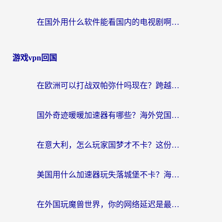
在国外用什么软件能看国内的电视剧啊？留学生亲测有效的回国加速方案
游戏vpn回国
在欧洲可以打战双帕弥什吗现在？跨越延迟墙的实战指南
国外奇迹暖暖加速器有哪些？海外党国服游戏畅玩终极指南（附亲测推荐）
在意大利，怎么玩家国梦才不卡？这份终极加速指南请收好
美国用什么加速器玩失落城堡不卡？海外党亲测有效的国服游戏加速指南
在外国玩魔兽世界，你的网络延迟是最大的敌人