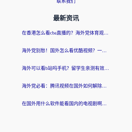
联系我们
最新资讯
在香港怎么看cba直播的？海外党体育观赛终极指南：告别版权限制，畅享中文解说
海外党别愁！国外怎么看优酷视频？一招解决追剧、看直播难题
海外可以看b站吗手机？留学生亲测有效的回国加速指南
海外党必看：腾讯视频在国外如何解除地域限制？附优酷咪咕使用指南
在国外用什么软件能看国内的电视剧啊？留学生亲测有效的回国加速方案