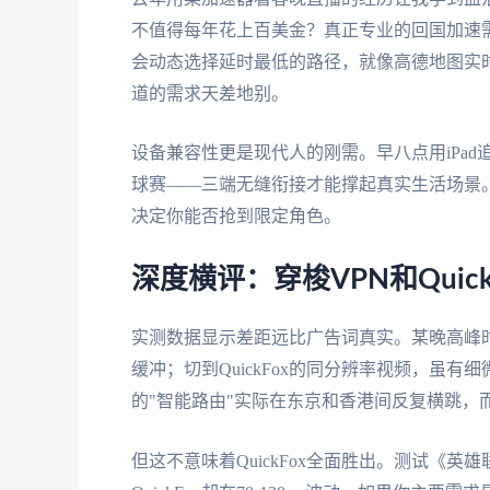
不值得每年花上百美金？真正专业的回国加速
会动态选择延时最低的路径，就像高德地图实
道的需求天差地别。
设备兼容性更是现代人的刚需。早八点用iPad
球赛——三端无缝衔接才能撑起真实生活场景
决定你能否抢到限定角色。
深度横评：穿梭VPN和Quic
实测数据显示差距远比广告词真实。某晚高峰时
缓冲；切到QuickFox的同分辨率视频，虽
的"智能路由"实际在东京和香港间反复横跳，而Q
但这不意味着QuickFox全面胜出。测试《英