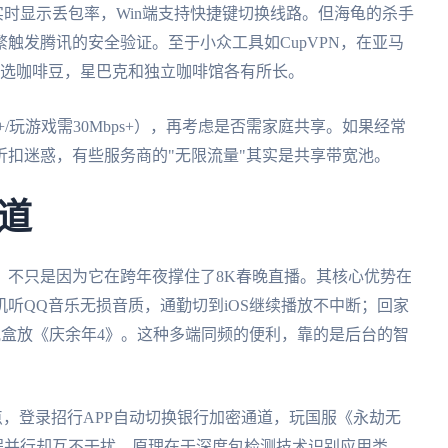
实时显示丢包率，Win端支持快捷键切换线路。但海龟的杀手
触发腾讯的安全验证。至于小众工具如CupVPN，在亚马
同选咖啡豆，星巴克和独立咖啡馆各有所长。
+/玩游戏需30Mbps+），再考虑是否需家庭共享。如果经常
扣迷惑，有些服务商的"无限流量"其实是共享带宽池。
道
，不只是因为它在跨年夜撑住了8K春晚直播。其核心优势在
听QQ音乐无损音质，通勤切到iOS继续播放不中断；回家
电视盒放《庆余年4》。这种多端同频的便利，靠的是后台的智
，登录招行APP自动切换银行加密通道，玩国服《永劫无
三线程并行却互不干扰。原理在于深度包检测技术识别应用类