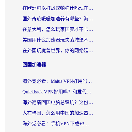
在欧洲可以打战双帕弥什吗现在？跨越延迟墙的实战指南
国外奇迹暖暖加速器有哪些？海外党国服游戏畅玩终极指南（附亲测推荐）
在意大利，怎么玩家国梦才不卡？这份终极加速指南请收好
美国用什么加速器玩失落城堡不卡？海外党亲测有效的国服游戏加速指南
在外国玩魔兽世界，你的网络延迟是最大的敌人
回国加速器
海外党必看：Malus VPN好用吗？和迅猛兔VPN对比哪个回国效果更好？附真实体验与避坑指南
Quickback VPN好用吗？和爱代理VPN对比哪个回国效果更好？
海外翻墙回国电脑总踩坑？这份实测指南帮你选对加速器（附ChickCNinitapMalus对比）
人在韩国，怎么用中国的加速器刷剧打游戏？这份真实体验指南给你答案
海外党必看：手机VPN下载+3步选对回国加速器，无缝刷国内资源不再愁