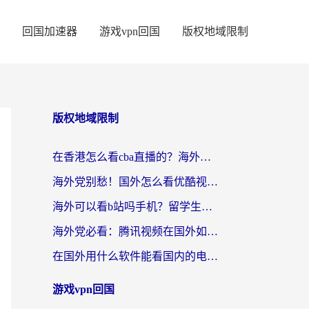
回国加速器
游戏vpn回国
版权地域限制
版权地域限制
在香港怎么看cba直播的？海外党体育观赛终极指南：告别版权限制，畅享中文解说
海外党别愁！国外怎么看优酷视频？一招解决追剧、看直播难题
海外可以看b站吗手机？留学生亲测有效的回国加速指南
海外党必看：腾讯视频在国外如何解除地域限制？附优酷咪咕使用指南
在国外用什么软件能看国内的电视剧啊？留学生亲测有效的回国加速方案
游戏vpn回国