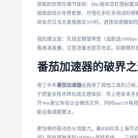
穿梭的优势在细节体验：Mac版状态栏图标能
锏是超低价年费套餐，可惜在多伦多测试时频繁
逊会员日当天直接崩足3小时。选择加速器如
我的建议是：先锁定期望带宽（追剧选10Mbps
看高清直播，注意流量池是否充足。别被限时折
番茄加速器的破界之
用了半年
番茄加速器
后我停了其他工具的订阅
于把复杂技术转化成无感体验：早上用安卓手机
开Win笔记本收企业微信文件，同时macOS
能设备调度算法。
更惊艳的是动态分流能力。看B站时走上海节点
间》则启用独享的100Mbps游戏专线——