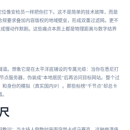
定位像安检员一样把你拦下。这不是简单的技术故障，而是
合规要求叠加内容版权的地域壁垒，形成双重过滤网。更不
鸡变成慢动作默剧。这些痛点本质上都是物理距离与数字结界
N隧道。想象它是在太平洋底铺设的专属光缆：当你在悉尼打
节点服务器，伪装成"本地居民"后再访问目标网站。整个过
和身份的模拟（真实国内IP）。那些标榜"千节点"却总卡
道。
尺
泪教训：当主持人倒数时画面突然卡成马赛克，这种崩溃值