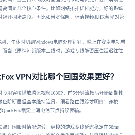
需要满足几个核心条件。比如网络拓扑优化能力，好的系统
时避开拥堵路段。再比如带宽保障，标清视频和4K蓝光对管
追剧，午休时切到Windows电脑处理钉钉，晚上在安卓电视看
。而当《原神》新版本上线时，游戏专线能否压住延迟往往
kFox VPN对比哪个回国效果更好？
段用穿梭播放腾讯视频1080P，前5分钟流畅后开始周期性
有细微色阶断层但基本维持连贯。细看路由跟踪才明白：穿梭
uickFox锁定上海电信节点持续传输。
雄联盟》国服时情况逆转：穿梭的游戏专线延迟稳定在58ms，