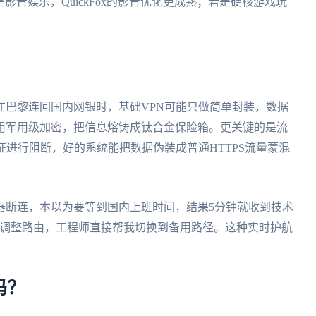
要需求是影音娱乐，QuickFox的影音优化更成熟；若是硬核游戏玩
在巴黎连回国内网银时，基础VPN可能只做简单封装，数据
用军用级加密，把信息熔铸成钛合金保险箱。更关键的是流
征进行阻断，好的系统能把数据伪装成普通HTTPS流量蒙混
器断连，本以为要等到国内上班时间，结果5分钟就收到技术
时调整路由，工程师直接帮我切换到备用路径。这种实时护航
吗？