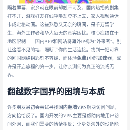
隔着屏幕，家乡就在眼前却触不可及。国内热播的剧集
打不开，游戏好友在线呼唤却登不上去，家人视频通话
卡成定格动画。这些熟悉又无奈的瞬间，是千万留学
生、海外工作者和华人每天的真实困扰。核心症结在于
地区限制——国内APP和网站将海外IP视为"外来者"。别
让这看不见的墙，隔断了你的生活连接。找到一把可靠
的回国网络钥匙刻不容缓，而体验
免费1小时加速器
，或
许是开启旅程的第一步，让你亲测何为真正的流畅无
界。
翻越数字国界的困境与本质
许多朋友最初会尝试寻找
国内翻墙VPN
解决访问问题，
方向恰恰反了。国内开发的VPN主要是帮助内地用户访
问外网，而我们需要的恰恰相反：让身处海外的设备能