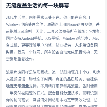
无缝覆盖生活的每一块屏幕
现代生活里，网络需求无处不在。你可能在宿舍用
Windows电脑处理文件，通勤路上用iPhone刷短视频，睡
前抱着iPad追剧。因此，工具必须覆盖所有战场：它要能
同时支持Android手机、iOS平板、Windows笔记本、Mac
台式机，更要理解用户习惯，贴心提供
一人多端设备同
时用
。登录一个账号，所有设备自动完成配置切换，无
需繁琐重复操作。
流量焦虑同样是隐形困扰。追一部剧动辄几十个G，和家
人视频通话一聊就忘了时间。真正的品质服务，会提供
稳定无限流量
支持。不用精打细算每兆流量，告别使用
一半突然被限速的扫兴。配合
智能分流
技术，聪明识别
你的访问需求：浏览海外网站用本地宽带高效处理，访
问淘宝或腾讯视频时才精准启用加速通道，真正做到高