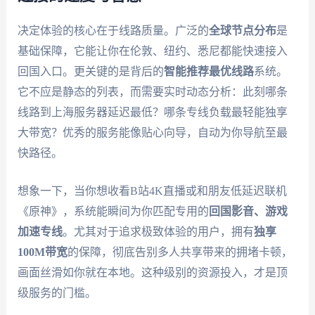
决定体验的核心在于线路质量。广泛的
全球节点分布
是
基础保障，它能让你在伦敦、纽约、悉尼都能快速接入
回国入口。更关键的是背后的
智能推荐最优线路
系统。
它不应是静态的列表，而需要实时动态分析：此刻哪条
线路到上海服务器延迟最低？哪条专线负载最轻能独享
大带宽？优秀的服务能像贴心向导，自动为你导航至最
快路径。
想象一下，当你想收看B站4K直播或和朋友低延迟联机
《原神》，系统能瞬间为你匹配专用的
回国影音、游戏
加速专线
。尤其对于追求极致体验的用户，拥有
独享
100M带宽
的保障，彻底告别多人共享带来的拥堵卡顿，
画面丝滑如你就在本地。这种级别的资源投入，才是顶
级服务的门槛。