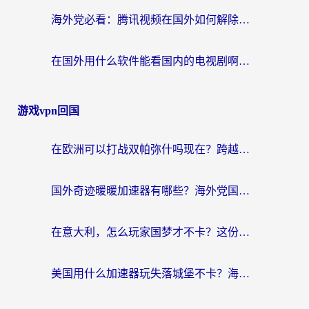
海外党必看：腾讯视频在国外如何解除地域限制？附优酷咪咕使用指南
在国外用什么软件能看国内的电视剧啊？留学生亲测有效的回国加速方案
游戏vpn回国
在欧洲可以打战双帕弥什吗现在？跨越延迟墙的实战指南
国外奇迹暖暖加速器有哪些？海外党国服游戏畅玩终极指南（附亲测推荐）
在意大利，怎么玩家国梦才不卡？这份终极加速指南请收好
美国用什么加速器玩失落城堡不卡？海外党亲测有效的国服游戏加速指南