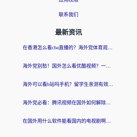
联系我们
最新资讯
在香港怎么看cba直播的？海外党体育观赛终极指南：告别版权限制，畅享中文解说
海外党别愁！国外怎么看优酷视频？一招解决追剧、看直播难题
海外可以看b站吗手机？留学生亲测有效的回国加速指南
海外党必看：腾讯视频在国外如何解除地域限制？附优酷咪咕使用指南
在国外用什么软件能看国内的电视剧啊？留学生亲测有效的回国加速方案