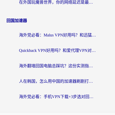
在外国玩魔兽世界，你的网络延迟是最大的敌人
回国加速器
海外党必看：Malus VPN好用吗？和迅猛兔VPN对比哪个回国效果更好？附真实体验与避坑指南
Quickback VPN好用吗？和爱代理VPN对比哪个回国效果更好？
海外翻墙回国电脑总踩坑？这份实测指南帮你选对加速器（附ChickCNinitapMalus对比）
人在韩国，怎么用中国的加速器刷剧打游戏？这份真实体验指南给你答案
海外党必看：手机VPN下载+3步选对回国加速器，无缝刷国内资源不再愁