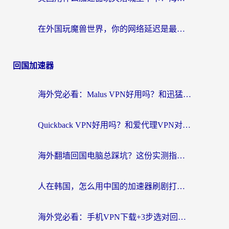
在外国玩魔兽世界，你的网络延迟是最大的敌人
回国加速器
海外党必看：Malus VPN好用吗？和迅猛兔VPN对比哪个回国效果更好？附真实体验与避坑指南
Quickback VPN好用吗？和爱代理VPN对比哪个回国效果更好？
海外翻墙回国电脑总踩坑？这份实测指南帮你选对加速器（附ChickCNinitapMalus对比）
人在韩国，怎么用中国的加速器刷剧打游戏？这份真实体验指南给你答案
海外党必看：手机VPN下载+3步选对回国加速器，无缝刷国内资源不再愁