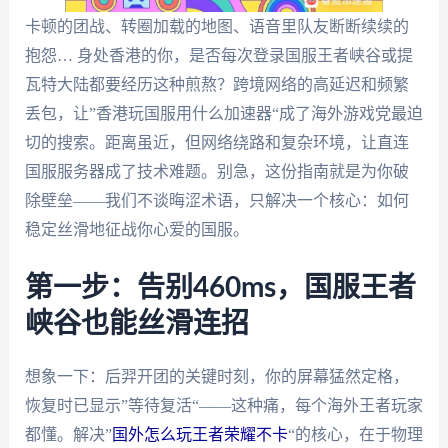
卡顿的团战、转圈加载的地图、语音里队友断断续续的
抱怨… 身处香港的你，是否每次登录国服王者峡谷或提
瓦特大陆都要经历这种煎熬？跨境网络的高延迟和频繁
丢包，让”香港玩国服用什么加速器“成了海外游戏党最迫
切的搜索。距离虽近，但网络绕路和复杂环境，让直连
国服服务器成了技术难题。别急，这份指南就是为你破
除壁垒——我们不谈晦涩术语，只解决一个核心：如何
稳定丝滑地征战你心爱的国服。
第一步：告别460ms，国服王者
峡谷也能丝滑连招
想象一下：后羿开团的关键时刻，你的屏幕猛然定格，
恢复时已显示”等待复活“——这种痛，每个海外王者玩家
都懂。解决”
国外怎么玩王者荣耀不卡
“的核心，在于物理