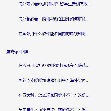
海外可以看b站吗手机？留学生亲测有效的回国加速指南
海外党必看：腾讯视频在国外如何解除地域限制？附优酷咪咕使用指南
在国外用什么软件能看国内的电视剧啊？留学生亲测有效的回国加速方案
游戏vpn回国
在欧洲可以打战双帕弥什吗现在？跨越延迟墙的实战指南
国外奇迹暖暖加速器有哪些？海外党国服游戏畅玩终极指南（附亲测推荐）
在意大利，怎么玩家国梦才不卡？这份终极加速指南请收好
美国用什么加速器玩失落城堡不卡？海外党亲测有效的国服游戏加速指南