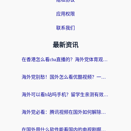
应用权限
联系我们
最新资讯
在香港怎么看cba直播的？海外党体育观赛终极指南：告别版权限制，畅享中文解说
海外党别愁！国外怎么看优酷视频？一招解决追剧、看直播难题
海外可以看b站吗手机？留学生亲测有效的回国加速指南
海外党必看：腾讯视频在国外如何解除地域限制？附优酷咪咕使用指南
在国外用什么软件能看国内的电视剧啊？留学生亲测有效的回国加速方案