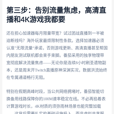
第三步：告别流量焦虑，高清直
播和4K游戏我都要
还在担心加速器每月限量带宽？试过团战直播到一半被
迫断线吗？海外玩家最烦限制性条款。选择加速器必须
认准”无限流量“承诺，否则游戏更新、高清直播甚至帮国
内朋友测试联机都会束手束脚。番茄采用的独享物理带
宽彻底解决流量焦虑——无论你是连续8小时刷圣遗物副
本，还是周末开Twitch直播原神深渊实况，数据洪流始终
在专属通道畅行无阻。
特别在假期高峰时段，当公共网络拥堵时，番茄智能切
换备用线路保障你的100M速率稳定在线。不必再掐着表
计算游戏时长，4K材质的须弥雨林场景也能完整加载
——这背后需要扎实的基础设施投入，而非虚拟共享服