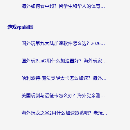
海外如何看中超？留学生和华人的体育赛事观看终极指南（附欧洲杯奥运会观看技巧）
游戏vpn回国
国外玩第九大陆加速软件怎么选？2026终极指南帮你告别延迟卡顿
国外玩BanG用什么加速器好？海外玩家亲测的国服游戏加速终极方案
哈利波特·魔法觉醒太卡怎么加速？海外党亲测有效的国服游戏加速指南
美国玩剑与远征卡怎么办？海外党亲测有效的国服游戏加速指南
海外玩龙之谷2用什么加速器贴吧？老玩家实测推荐，附新加坡猎魂觉醒国外剑与远征加速攻略