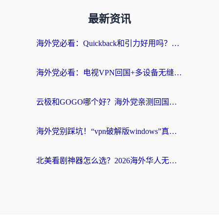
最新资讯
海外党必看：Quickback和引力好用吗？3分钟搞懂回国加速器怎么选
海外党必看：电视VPN回国+多设备无缝访问国内资源的实用指南
云极和GOGO哪个好？海外党亲测回国加速器选择指南（附iOS免费&Windows VPN实用技巧）
海外党别踩坑！“vpn破解版windows”真的能用？教你选对回国加速器无缝刷国内资源
北美看剧神器怎么选？2026海外华人无缝访问国内资源全攻略