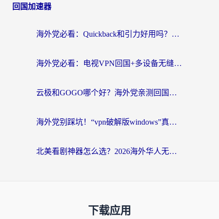
回国加速器
海外党必看：Quickback和引力好用吗？3分钟搞懂回国加速器怎么选
海外党必看：电视VPN回国+多设备无缝访问国内资源的实用指南
云极和GOGO哪个好？海外党亲测回国加速器选择指南（附iOS免费&Windows VPN实用技巧）
海外党别踩坑！“vpn破解版windows”真的能用？教你选对回国加速器无缝刷国内资源
北美看剧神器怎么选？2026海外华人无缝访问国内资源全攻略
下载应用