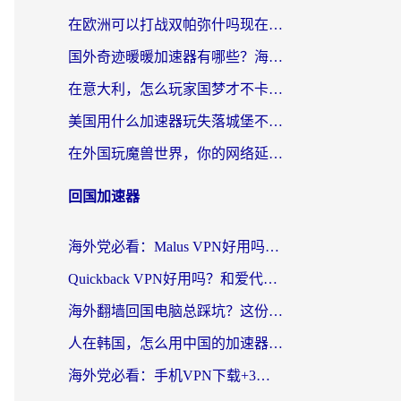
在欧洲可以打战双帕弥什吗现在？跨越延迟墙的实战指南
国外奇迹暖暖加速器有哪些？海外党国服游戏畅玩终极指南（附亲测推荐）
在意大利，怎么玩家国梦才不卡？这份终极加速指南请收好
美国用什么加速器玩失落城堡不卡？海外党亲测有效的国服游戏加速指南
在外国玩魔兽世界，你的网络延迟是最大的敌人
回国加速器
海外党必看：Malus VPN好用吗？和迅猛兔VPN对比哪个回国效果更好？附真实体验与避坑指南
Quickback VPN好用吗？和爱代理VPN对比哪个回国效果更好？
海外翻墙回国电脑总踩坑？这份实测指南帮你选对加速器（附ChickCNinitapMalus对比）
人在韩国，怎么用中国的加速器刷剧打游戏？这份真实体验指南给你答案
海外党必看：手机VPN下载+3步选对回国加速器，无缝刷国内资源不再愁