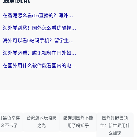
最新资讯
在香港怎么看cba直播的？海外党体育观赛终极指南：告别版权限制，畅享中文解说
海外党别愁！国外怎么看优酷视频？一招解决追剧、看直播难题
海外可以看b站吗手机？留学生亲测有效的回国加速指南
海外党必看：腾讯视频在国外如何解除地域限制？附优酷咪咕使用指南
在国外用什么软件能看国内的电视剧啊？留学生亲测有效的回国加速方案
打黑色幸存
台湾怎么玩塔防
酷狗到国外不能
国外打野兽领
怎么不卡了
之光
用了吗知乎
主：新世界用什
么加速