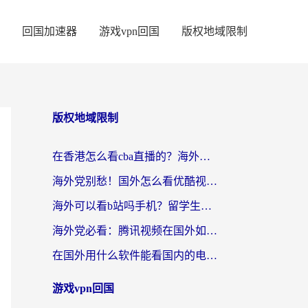
回国加速器
游戏vpn回国
版权地域限制
版权地域限制
在香港怎么看cba直播的？海外党体育观赛终极指南：告别版权限制，畅享中文解说
海外党别愁！国外怎么看优酷视频？一招解决追剧、看直播难题
海外可以看b站吗手机？留学生亲测有效的回国加速指南
海外党必看：腾讯视频在国外如何解除地域限制？附优酷咪咕使用指南
在国外用什么软件能看国内的电视剧啊？留学生亲测有效的回国加速方案
游戏vpn回国