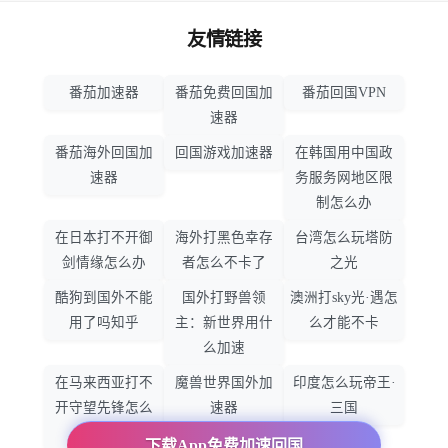
友情链接
番茄加速器
番茄免费回国加
番茄回国VPN
速器
番茄海外回国加
回国游戏加速器
在韩国用中国政
速器
务服务网地区限
制怎么办
在日本打不开御
海外打黑色幸存
台湾怎么玩塔防
剑情缘怎么办
者怎么不卡了
之光
酷狗到国外不能
国外打野兽领
澳洲打sky光·遇怎
用了吗知乎
主：新世界用什
么才能不卡
么加速
在马来西亚打不
魔兽世界国外加
印度怎么玩帝王·
开守望先锋怎么
速器
三国
办
下载App免费加速回国