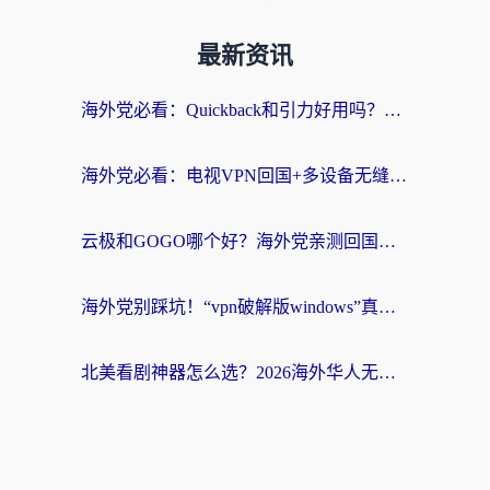
最新资讯
海外党必看：Quickback和引力好用吗？3分钟搞懂回国加速器怎么选
海外党必看：电视VPN回国+多设备无缝访问国内资源的实用指南
云极和GOGO哪个好？海外党亲测回国加速器选择指南（附iOS免费&Windows VPN实用技巧）
海外党别踩坑！“vpn破解版windows”真的能用？教你选对回国加速器无缝刷国内资源
北美看剧神器怎么选？2026海外华人无缝访问国内资源全攻略