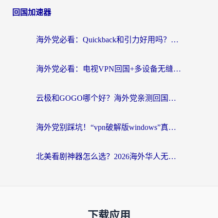
回国加速器
海外党必看：Quickback和引力好用吗？3分钟搞懂回国加速器怎么选
海外党必看：电视VPN回国+多设备无缝访问国内资源的实用指南
云极和GOGO哪个好？海外党亲测回国加速器选择指南（附iOS免费&Windows VPN实用技巧）
海外党别踩坑！“vpn破解版windows”真的能用？教你选对回国加速器无缝刷国内资源
北美看剧神器怎么选？2026海外华人无缝访问国内资源全攻略
下载应用