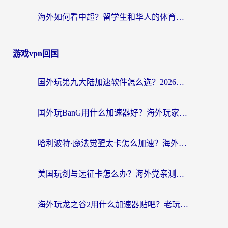
海外如何看中超？留学生和华人的体育赛事观看终极指南（附欧洲杯奥运会观看技巧）
游戏vpn回国
国外玩第九大陆加速软件怎么选？2026终极指南帮你告别延迟卡顿
国外玩BanG用什么加速器好？海外玩家亲测的国服游戏加速终极方案
哈利波特·魔法觉醒太卡怎么加速？海外党亲测有效的国服游戏加速指南
美国玩剑与远征卡怎么办？海外党亲测有效的国服游戏加速指南
海外玩龙之谷2用什么加速器贴吧？老玩家实测推荐，附新加坡猎魂觉醒国外剑与远征加速攻略